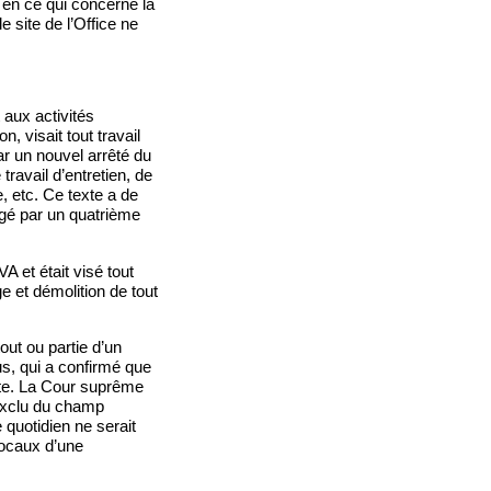
, en ce qui concerne la
e site de l’Office ne
t aux activités
, visait tout travail
ar un nouvel arrêté du
travail d’entretien, de
, etc. Ce texte a de
ogé par un quatrième
A et était visé tout
e et démolition de tout
out ou partie d’un
us, qui a confirmé que
ante. La Cour suprême
t exclu du champ
e quotidien ne serait
 locaux d’une