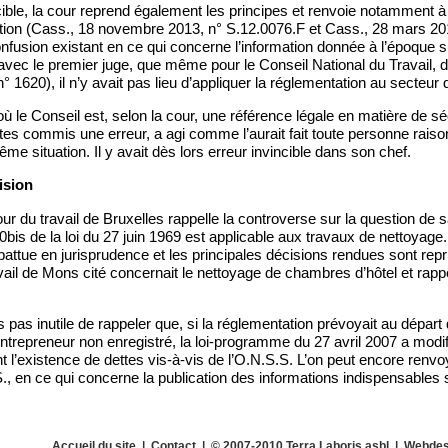
ncible, la cour reprend également les principes et renvoie notamment à
tion (Cass., 18 novembre 2013, n° S.12.0076.F et Cass., 28 mars 201
onfusion existant en ce qui concerne l’information donnée à l’époque su
, avec le premier juge, que même pour le Conseil National du Travail, 
 n° 1620), il n’y avait pas lieu d’appliquer la réglementation au secteur
 le Conseil est, selon la cour, une référence légale en matière de séc
rtes commis une erreur, a agi comme l’aurait fait toute personne rais
me situation. Il y avait dès lors erreur invincible dans son chef.
ision
our du travail de Bruxelles rappelle la controverse sur la question de 
30bis de la loi du 27 juin 1969 est applicable aux travaux de nettoyage
attue en jurisprudence et les principales décisions rendues sont repri
vail de Mons cité concernait le nettoyage de chambres d’hôtel et rappel
.
urs pas inutile de rappeler que, si la réglementation prévoyait au départ q
ntrepreneur non enregistré, la loi-programme du 27 avril 2007 a modifié
t l’existence de dettes vis-à-vis de l’O.N.S.S. L’on peut encore renv
 en ce qui concerne la publication des informations indispensables s
Accueil du site
|
Contact
| © 2007-2010 Terra Laboris asbl | Webdes