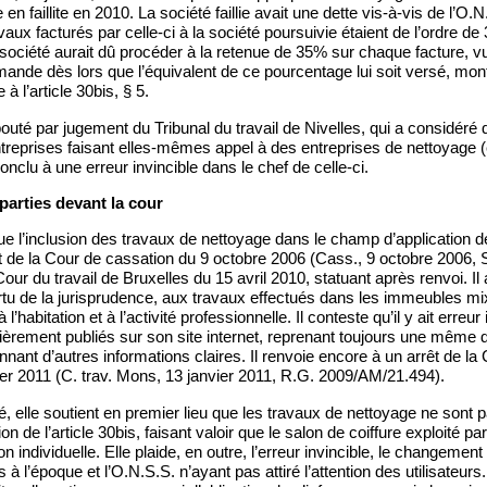
 en faillite en 2010. La société faillie avait une dette vis-à-vis de l’O.
aux facturés par celle-ci à la société poursuivie étaient de l’ordre de 
société aurait dû procéder à la retenue de 35% sur chaque facture, vu
mande dès lors que l’équivalent de ce pourcentage lui soit versé, mont
à l’article 30bis, § 5.
bouté par jugement du Tribunal du travail de Nivelles, qui a considéré q
treprises faisant elles-mêmes appel à des entreprises de nettoyage (e
onclu à une erreur invincible dans le chef de celle-ci.
parties devant la cour
e l’inclusion des travaux de nettoyage dans le champ d’application de la
t de la Cour de cassation du 9 octobre 2006 (Cass., 9 octobre 2006, S
 Cour du travail de Bruxelles du 15 avril 2010, statuant après renvoi. Il 
rtu de la jurisprudence, aux travaux effectués dans les immeubles mix
à l’habitation et à l’activité professionnelle. Il conteste qu’il y ait erreu
lièrement publiés sur son site internet, reprenant toujours une même d
nnant d’autres informations claires. Il renvoie encore à un arrêt de la 
er 2011 (C. trav. Mons, 13 janvier 2011, R.G. 2009/AM/21.494).
é, elle soutient en premier lieu que les travaux de nettoyage ne sont
n de l’article 30bis, faisant valoir que le salon de coiffure exploité pa
n individuelle. Elle plaide, en outre, l’erreur invincible, le changemen
 à l’époque et l’O.N.S.S. n’ayant pas attiré l’attention des utilisateur