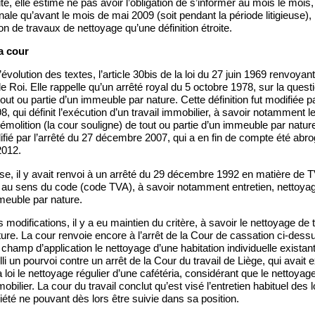
ite, elle estime ne pas avoir l’obligation de s’informer au mois le mois
nale qu’avant le mois de mai 2009 (soit pendant la période litigieuse), l
on de travaux de nettoyage qu’une définition étroite.
a cour
’évolution des textes, l’article 30bis de la loi du 27 juin 1969 renvoyan
 Roi. Elle rappelle qu’un arrêté royal du 5 octobre 1978, sur la question
out ou partie d’un immeuble par nature. Cette définition fut modifiée p
qui définit l’exécution d’un travail immobilier, à savoir notamment le 
émolition (la cour souligne) de tout ou partie d’un immeuble par nature
fié par l’arrêté du 27 décembre 2007, qui a en fin de compte été abr
2012.
euse, il y avait renvoi à un arrêté du 29 décembre 1992 en matière de TV
r au sens du code (code TVA), à savoir notamment entretien, nettoyag
meuble par nature.
modifications, il y a eu maintien du critère, à savoir le nettoyage de t
re. La cour renvoie encore à l’arrêt de la Cour de cassation ci-dess
 champ d’application le nettoyage d’une habitation individuelle exist
lli un pourvoi contre un arrêt de la Cour du travail de Liège, qui avai
a loi le nettoyage régulier d’une cafétéria, considérant que le nettoyag
obilier. La cour du travail conclut qu’est visé l’entretien habituel des
ciété ne pouvant dès lors être suivie dans sa position.