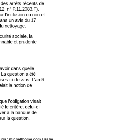
 des arrêts récents de
2, n° P.11.2083.F).
r l’inclusion ou non et
dans un avis du 17
 du nettoyage.
urité sociale, la
onnable et prudente
savoir dans quelle
. La question a été
ses ci-dessus. L’arrêt
ait la notion de
ue l’obligation visait
 le critère, celui-ci
oyer à la banque de
ur la question.
ign :
michelthome.com
|
isi.be