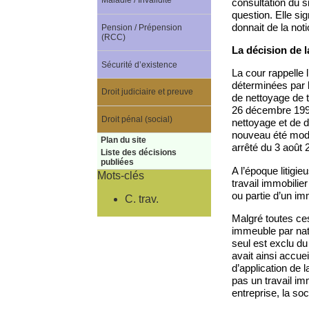
Maladie / Invalidité
consultation du s
question. Elle sig
donnait de la noti
Pension / Prépension
(RCC)
La décision de l
Sécurité d’existence
La cour rappelle l
déterminées par le
Droit judiciaire et preuve
de nettoyage de t
26 décembre 1998, 
Droit pénal (social)
nettoyage et de d
nouveau été modi
Plan du site
arrêté du 3 août 
Liste des décisions
publiées
A l’époque litigi
Mots-clés
travail immobilie
ou partie d’un im
C. trav.
Malgré toutes ces 
immeuble par natu
seul est exclu du
avait ainsi accuei
d’application de l
pas un travail imm
entreprise, la so