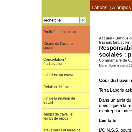
À propos de Terra Laboris
|
À propos 
Droits fondamentaux
Accueil
>
Banque d
travaux (art. 30bis, 
Charte de l’assuré
Responsabil
social
sociales : 
Concertation /
Commentaire de C. 
Participation
Mis en ligne le mardi 2
Bien-être au travail
Cour du travail 
Relation de travail
Terra Laboris asb
Fin de la relation de
Dans un arrêt du 
travail
spécifique à la m
d’entreprise avec
Temps de travail et
temps de repos
Les faits
L’O.N.S.S. poursu
Travailleurs et aléas de