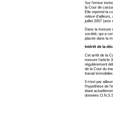
Sur l’erreur invi
la Cour de cassa
Elle reprend la c
relève d’ailleurs
juillet 2007 (avis
Dans la mesure où
société, qui a ce
placée dans la mê
Intérêt de la déc
Cet arrêt de la C
mesure l’article 
régulièrement déb
de la Cour du tra
travail immobilier
Il n’est par aille
l’hypothèse de l’e
étant actuellemen
données O.N.S.S.,