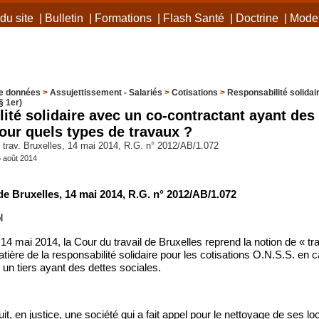
du site
|
Bulletin
|
Formations
|
Flash Santé
|
Doctrine
|
Mode 
e données
>
Assujettissement - Salariés
>
Cotisations
>
Responsabilité solidai
§ 1er)
ité solidaire avec un co-contractant ayant des
pour quels types de travaux ?
trav. Bruxelles, 14 mai 2014, R.G. n° 2012/AB/1.072
6 août 2014
de Bruxelles, 14 mai 2014, R.G. n° 2012/AB/1.072
l
14 mai 2014, la Cour du travail de Bruxelles reprend la notion de « tr
atière de la responsabilité solidaire pour les cotisations O.N.S.S. en 
 un tiers ayant des dettes sociales.
it, en justice, une société qui a fait appel pour le nettoyage de ses l