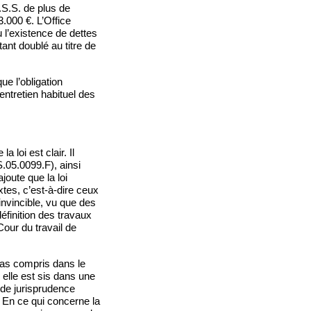
N.S.S. de plus de
3.000 €. L’Office
 l’existence de dettes
ant doublé au titre de
ue l’obligation
ntretien habituel des
 loi est clair. Il
.05.0099.F), ainsi
ajoute que la loi
tes, c’est-à-dire ceux
r invincible, vu que des
éfinition des travaux
Cour du travail de
 pas compris dans le
r elle est sis dans une
t de jurisprudence
s. En ce qui concerne la