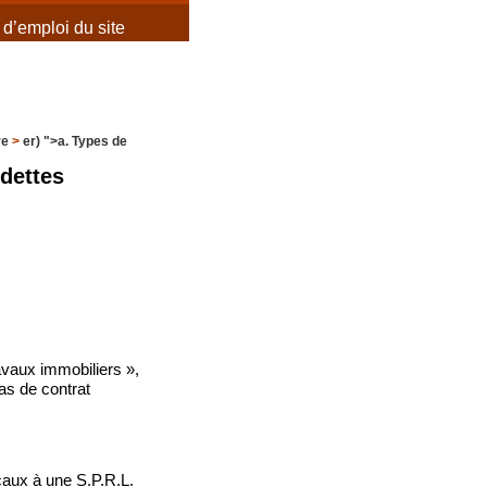
d’emploi du site
re
>
er) ">a. Types de
 dettes
avaux immobiliers »,
cas de contrat
ocaux à une S.P.R.L.