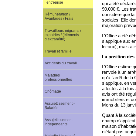
l’entreprise
qui a été déclarée
90.000 €. Les trav
considère que la 
Rémunération /
Avantages / Frais
sociales. Elle de
majoration prévue 
Travailleurs migrants /
expatriés / (éléments
L’Office a été dé
d’extranéité)
s’applique aux en
locaux), mais a c
Travail et famille
La position des 
Accidents du travail
L’Office estime qu
renvoie à un arrê
Maladies
qu’à l’arrêt de la
professionnelles
s’applique, en ve
affectés à la fois 
Chômage
avis ont été régu
immobiliers et do
Assujettissement -
Mons du 13 janvi
Salariés
Quant à la sociét
Assujettissement -
champ d’applicatio
Indépendants
maison d’habitatio
n’étant pas acquis