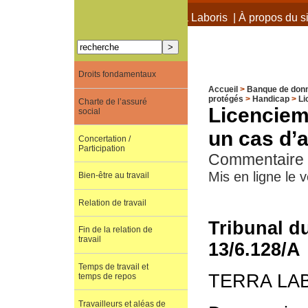
À propos de Terra Laboris
|
À propos du si
Droits fondamentaux
Accueil
>
Banque de don
protégés
>
Handicap
>
Li
Charte de l’assuré
Licencieme
social
un cas d’a
Concertation /
Participation
Commentaire d
Mis en ligne le v
Bien-être au travail
Relation de travail
Tribunal du
Fin de la relation de
travail
13/6.128/A
Temps de travail et
TERRA LA
temps de repos
Travailleurs et aléas de