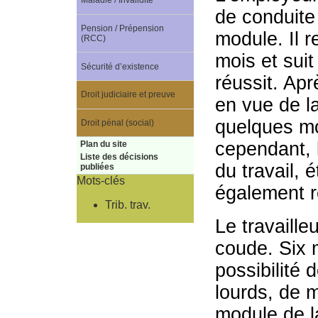
Maladie / Invalidité
de conduite 
Pension / Prépension
module. Il 
(RCC)
mois et suit
Sécurité d’existence
réussit. Apr
Droit judiciaire et preuve
en vue de l
quelques m
Droit pénal (social)
cependant, 
Plan du site
Liste des décisions
du travail, 
publiées
Mots-clés
également 
Trib. trav.
Le travaille
coude. Six m
possibilité 
lourds, de 
module de l