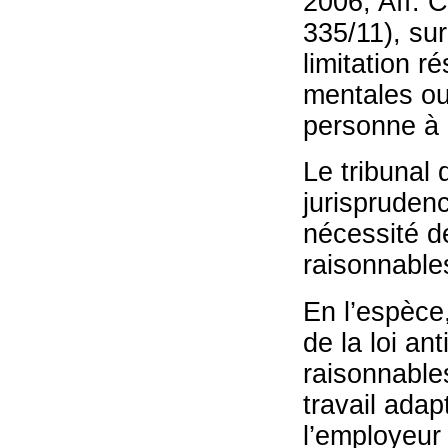
2006, Aff. C
335/11), su
limitation r
mentales ou 
personne à l
Le tribunal
jurisprudenc
nécessité 
raisonnable
En l’espèce,
de la loi a
raisonnable
travail adap
l’employeur 