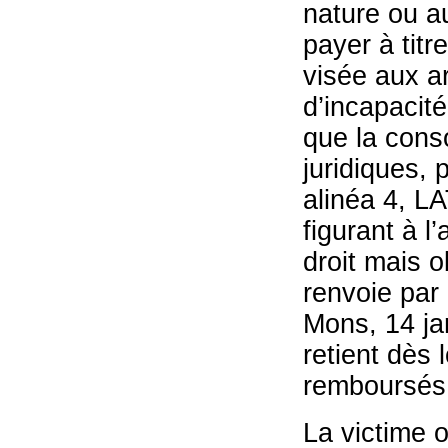
nature ou au
payer à titr
visée aux ar
d’incapacit
que la conso
juridiques, p
alinéa 4, LA
figurant à l
droit mais o
renvoie par 
Mons, 14 jan
retient dès 
remboursés
La victime o