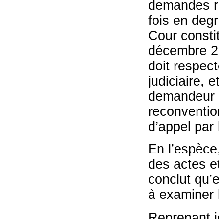
demandes re
fois en degr
Cour consti
décembre 20
doit respect
judiciaire, 
demandeur o
reconventio
d’appel par 
En l’espèce
des actes et
conclut qu’e
à examiner l
Reprenant i