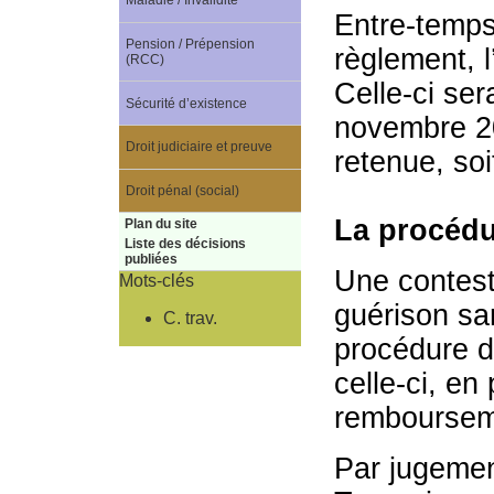
Maladie / Invalidité
Entre-temps
Pension / Prépension
règlement, l
(RCC)
Celle-ci se
Sécurité d’existence
novembre 200
Droit judiciaire et preuve
retenue, so
Droit pénal (social)
La procéd
Plan du site
Liste des décisions
publiées
Une contest
Mots-clés
guérison san
C. trav.
procédure de
celle-ci, en
rembourseme
Par jugemen