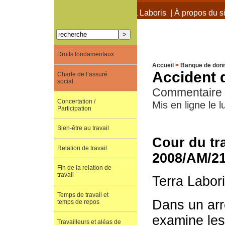
À propos de Terra Laboris
|
À propos du si
Droits fondamentaux
Accueil
>
Banque de don
Accident 
Charte de l’assuré
social
Commentaire d
Concertation /
Mis en ligne le 
Participation
Bien-être au travail
Cour du tr
Relation de travail
2008/AM/21
Fin de la relation de
travail
Terra Labor
Temps de travail et
Dans un arr
temps de repos
examine les
Travailleurs et aléas de