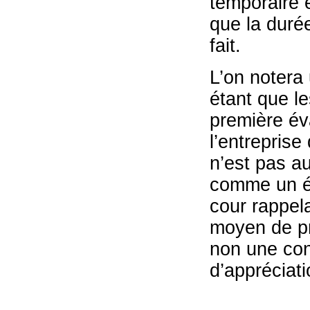
temporaire e
que la durée
fait.
L’on notera 
étant que l
première éva
l’entrepris
n’est pas a
comme un él
cour rappela
moyen de pr
non une cond
d’appréciati