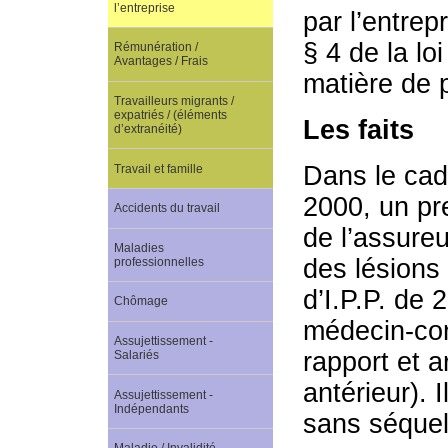
l’entreprise
par l’entrep
§ 4 de la lo
Rémunération /
Avantages / Frais
matière de p
Travailleurs migrants /
expatriés / (éléments
Les faits
d’extranéité)
Dans le cadr
Travail et famille
2000, un pre
Accidents du travail
de l’assure
Maladies
des lésions
professionnelles
d’I.P.P. de
Chômage
médecin-con
Assujettissement -
rapport et a
Salariés
antérieur). 
Assujettissement -
Indépendants
sans séquel