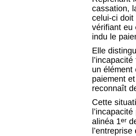
cassation, l
celui-ci doi
vérifiant eu
indu le pai
Elle disting
l’incapacité
un élément d
paiement et 
reconnaît de
Cette situat
l’incapacité
er
alinéa 1
de
l’entreprise