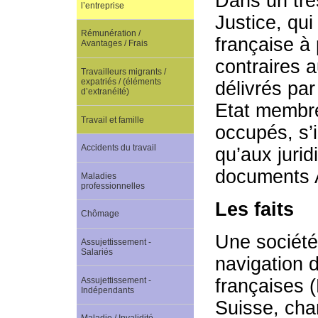
Dans un très
l’entreprise
Justice, qui
Rémunération /
française à
Avantages / Frais
contraires a
Travailleurs migrants /
expatriés / (éléments
délivrés par
d’extranéité)
Etat membre 
Travail et famille
occupés, s’i
Accidents du travail
qu’aux jurid
documents 
Maladies
professionnelles
Les faits
Chômage
Une société
Assujettissement -
Salariés
navigation 
Assujettissement -
françaises 
Indépendants
Suisse, cha