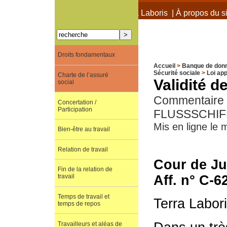
À propos de Terra Laboris
|
À propos du si
Droits fondamentaux
Accueil
>
Banque de don
Sécurité sociale
>
Loi app
Charte de l’assuré
Validité 
social
Commentaire d
Concertation /
Participation
FLUSSSCHIFF
Mis en ligne le
Bien-être au travail
Relation de travail
Cour de Ju
Fin de la relation de
Aff. n° C
travail
Temps de travail et
Terra Labor
temps de repos
Travailleurs et aléas de