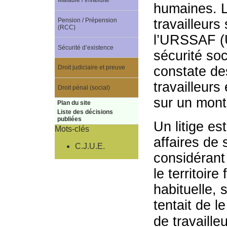
Maladie / Invalidité
humaines. L
Pension / Prépension
travailleurs
(RCC)
l’URSSAF (U
Sécurité d’existence
sécurité soc
Droit judiciaire et preuve
constate des
travailleurs
Droit pénal (social)
sur un monta
Plan du site
Liste des décisions
publiées
Un litige es
Mots-clés
affaires de s
C.J.U.E.
considérant 
le territoir
habituelle, 
tentait de l
de travaille