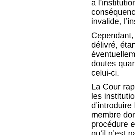
à l’instituti
conséquence,
invalide, l’i
Cependant, u
délivré, éta
éventuelleme
doutes quant
celui-ci.
La Cour rap
les instituti
d’introduire
membre dont 
procédure e
qu’il n’est p