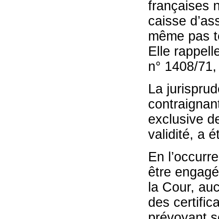
françaises n
caisse d’ass
même pas te
Elle rappell
n° 1408/71, 
La jurispru
contraignan
exclusive de
validité, a 
En l’occurr
être engagé
la Cour, au
des certific
prévoyant s