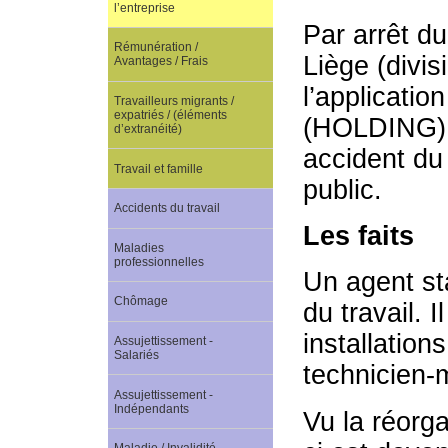
l’entreprise
Par arrêt d
Rémunération /
Liège (divis
Avantages / Frais
l’applicatio
Travailleurs migrants /
expatriés / (éléments
(HOLDING) e
d’extranéité)
accident du t
Travail et famille
public.
Accidents du travail
Les faits
Maladies
professionnelles
Un agent st
Chômage
du travail. 
installation
Assujettissement -
Salariés
technicien-
Assujettissement -
Indépendants
Vu la réorg