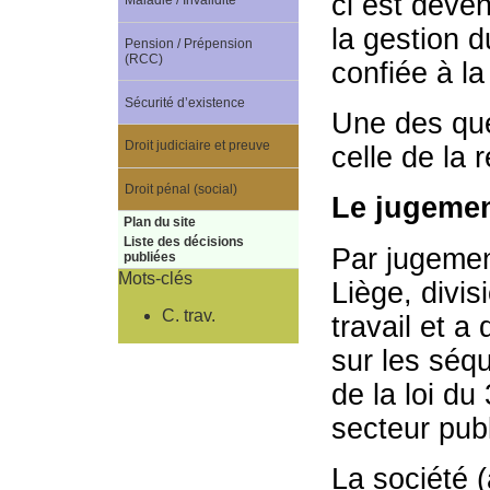
ci est dev
Maladie / Invalidité
la gestion d
Pension / Prépension
(RCC)
confiée à l
Sécurité d’existence
Une des ques
Droit judiciaire et preuve
celle de la 
Droit pénal (social)
Le jugement
Plan du site
Liste des décisions
Par jugement
publiées
Mots-clés
Liège, divis
C. trav.
travail et a
sur les séqu
de la loi du
secteur publ
La société 