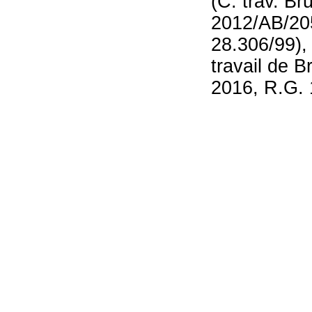
(C. trav. B
2012/AB/205,
28.306/99),
travail de B
2016, R.G. 1