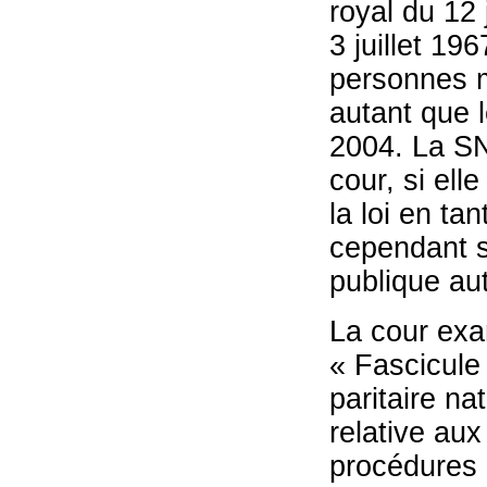
royal du 12 
3 juillet 19
personnes mo
autant que 
2004. La S
cour, si el
la loi en ta
cependant s
publique a
La cour exa
« Fascicule 
paritaire na
relative aux
procédures 