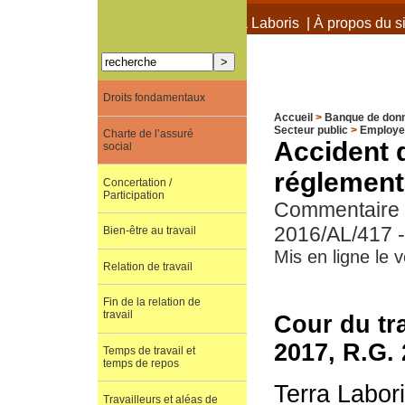
À propos de Terra Laboris
|
À propos du si
Droits fondamentaux
Accueil
>
Banque de don
Secteur public
>
Employeu
Charte de l’assuré
Accident 
social
réglement
Concertation /
Participation
Commentaire d
2016/AL/417 -
Bien-être au travail
Mis en ligne le
Relation de travail
Fin de la relation de
travail
Cour du tr
2017, R.G.
Temps de travail et
temps de repos
Terra Labor
Travailleurs et aléas de