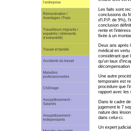
l’entreprise
Les faits sont re
Rémunération /
conclusions du ME
Avantages / Frais
d’I.P.P. de 9%), 
conclusion défini
Travailleurs migrants /
rente et l’intére
expatriés / (éléments
fixée à un montan
d’extranéité)
Deux ans après l’a
Travail et famille
médical en vertu 
considérant que l
qu’un taux d’inca
Accidents du travail
décompensation ps
Maladies
Une autre procéd
professionnelles
temporaire est re
procédure que l’
Chômage
rapport avec les s
Assujettissement -
Dans le cadre de 
Salariés
jugement le 7 sep
nature des lésions
Assujettissement -
dans celui-ci.
Indépendants
Un expert judicia