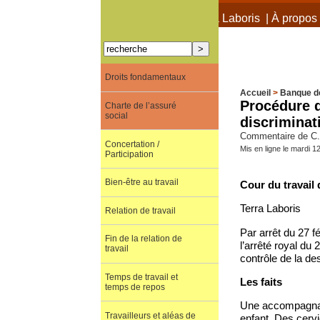
À propos de Terra Laboris
|
À propos 
Droits fondamentaux
Accueil
>
Banque d
Procédure d
Charte de l’assuré
social
discriminat
Commentaire de C. t
Concertation /
Mis en ligne le mardi 1
Participation
Bien-être au travail
Cour du travail 
Terra Laboris
Relation de travail
Par arrêt du 27 fé
Fin de la relation de
l’arrêté royal du
travail
contrôle de la de
Temps de travail et
Les faits
temps de repos
Une accompagnatr
Travailleurs et aléas de
enfant. Des cervi