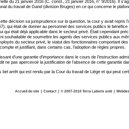
elle du 21 janvier 2016 (C. const., 21 janvier 2016, n° 9/2016). Il s’ag
unal du travail de Gand (division Bruges) en ce qui concerne le plafo
te décision sa jurisprudence sur la question, la cour y avait repris l’o
1967), qui était de donner au personnel des services publics le bénéfice
i qui était déjà applicable dans le secteur privé. Était cependant préci
e ni souhaitable de soumettre les agents des services publics aux mê
mployés du secteur privé, le statut des fonctionnaires comportant des pa
compte et justifiant, dans certains cas, l’adoption de règles propres.
issant d’une garantie d’importance dans le cours de l’instruction admin
 dit ne pas apercevoir la justification de l’absence de cette garantie da
s bel arrêt qui est rendu par la Cour du travail de Liège et qui peut cer
Accueil du site
|
Contact
| © 2007-2010 Terra Laboris asbl | Webdes