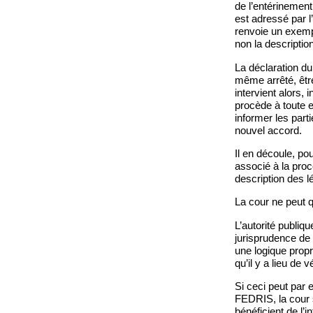
de l’entérinement 
est adressé par l
renvoie un exempl
non la descriptio
La déclaration du 
même arrêté, être
intervient alors, 
procède à toute e
informer les part
nouvel accord.
Il en découle, po
associé à la procé
description des l
La cour ne peut q
L’autorité publiqu
jurisprudence de l
une logique propr
qu’il y a lieu de
Si ceci peut par 
FEDRIS, la cour s
bénéficient de l’