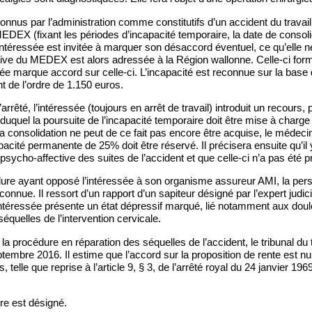
connus par l’administration comme constitutifs d’un accident du travail
DEX (fixant les périodes d’incapacité temporaire, la date de consoli
l’intéressée est invitée à marquer son désaccord éventuel, ce qu’elle ne
tive du MEDEX est alors adressée à la Région wallonne. Celle-ci for
ssée marque accord sur celle-ci. L’incapacité est reconnue sur la base
t de l’ordre de 1.150 euros.
rrêté, l’intéressée (toujours en arrêt de travail) introduit un recours,
duquel la poursuite de l’incapacité temporaire doit être mise à charge 
a consolidation ne peut de ce fait pas encore être acquise, le médec
pacité permanente de 25% doit être réservé. Il précisera ensuite qu’il
ycho-affective des suites de l’accident et que celle-ci n’a pas été p
ure ayant opposé l’intéressée à son organisme assureur AMI, la persi
connue. Il ressort d’un rapport d’un sapiteur désigné par l’expert judic
intéressée présente un état dépressif marqué, lié notamment aux dou
équelles de l’intervention cervicale.
la procédure en réparation des séquelles de l’accident, le tribunal du 
tembre 2016. Il estime que l’accord sur la proposition de rente est nul
, telle que reprise à l’article 9, § 3, de l’arrêté royal du 24 janvier 196
ire est désigné.