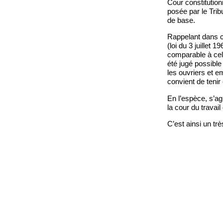
Cour constitutionn
posée par le Trib
de base.
Rappelant dans cet
(loi du 3 juillet 
comparable à celu
été jugé possibl
les ouvriers et e
convient de tenir 
En l’espèce, s’ag
la cour du travail
C’est ainsi un trè