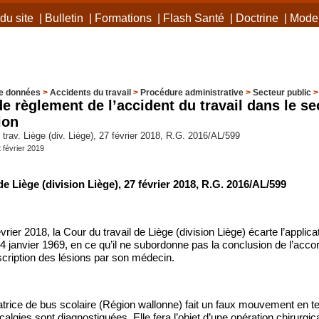
du site
|
Bulletin
|
Formations
|
Flash Santé
|
Doctrine
|
Mode 
e données
>
Accidents du travail
>
Procédure administrative
>
Secteur public
e règlement de l’accident du travail dans le sec
ion
rav. Liège (div. Liège), 27 février 2018, R.G. 2016/AL/599
2 février 2019
de Liège (division Liège), 27 février 2018, R.G. 2016/AL/599
vrier 2018, la Cour du travail de Liège (division Liège) écarte l’applicat
 24 janvier 1969, en ce qu’il ne subordonne pas la conclusion de l’acco
scription des lésions par son médecin.
ice de bus scolaire (Région wallonne) fait un faux mouvement en ten
calgies sont diagnostiquées. Elle fera l’objet d’une opération chirurgi