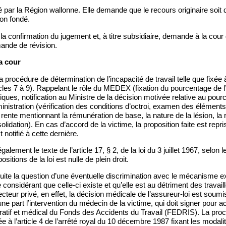
té par la Région wallonne. Elle demande que le recours originaire soit 
non fondé.
e la confirmation du jugement et, à titre subsidiaire, demande à la cour 
nde de révision.
a cour
 procédure de détermination de l’incapacité de travail telle que fixée à
icles 7 à 9). Rappelant le rôle du MEDEX (fixation du pourcentage de l’
iques, notification au Ministre de la décision motivée relative au pou
ministration (vérification des conditions d’octroi, examen des éléme
 rente mentionnant la rémunération de base, la nature de la lésion, la
olidation). En cas d’accord de la victime, la proposition faite est repr
t notifié à cette dernière.
alement le texte de l’article 17, § 2, de la loi du 3 juillet 1967, selon 
ositions de la loi est nulle de plein droit.
ite la question d’une éventuelle discrimination avec le mécanisme ex
e considérant que celle-ci existe et qu’elle est au détriment des travai
ecteur privé, en effet, la décision médicale de l’assureur-loi est soum
une part l’intervention du médecin de la victime, qui doit signer pour ac
ratif et médical du Fonds des Accidents du Travail (FEDRIS). La proc
ée à l’article 4 de l’arrêté royal du 10 décembre 1987 fixant les modali