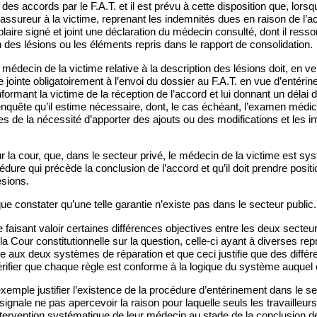
des accords par le F.A.T. et il est prévu à cette disposition que, lorsq
’assureur à la victime, reprenant les indemnités dues en raison de l’ac
aire signé et joint une déclaration du médecin consulté, dont il ressor
n des lésions ou les éléments repris dans le rapport de consolidation.
médecin de la victime relative à la description des lésions doit, en vert
 jointe obligatoirement à l’envoi du dossier au F.A.T. en vue d’entér
informant la victime de la réception de l’accord et lui donnant un délai d
nquête qu’il estime nécessaire, dont, le cas échéant, l’examen médica
ies de la nécessité d’apporter des ajouts ou des modifications et les in
ur la cour, que, dans le secteur privé, le médecin de la victime est s
dure qui précède la conclusion de l’accord et qu’il doit prendre positi
ésions.
ue constater qu’une telle garantie n’existe pas dans le secteur public.
e faisant valoir certaines différences objectives entre les deux secteur
a Cour constitutionnelle sur la question, celle-ci ayant à diverses repr
e aux deux systèmes de réparation et que ceci justifie que des différ
 vérifier que chaque règle est conforme à la logique du système auquel e
exemple justifier l’existence de la procédure d’entérinement dans le se
ignale ne pas apercevoir la raison pour laquelle seuls les travailleur
intervention systématique de leur médecin au stade de la conclusion de