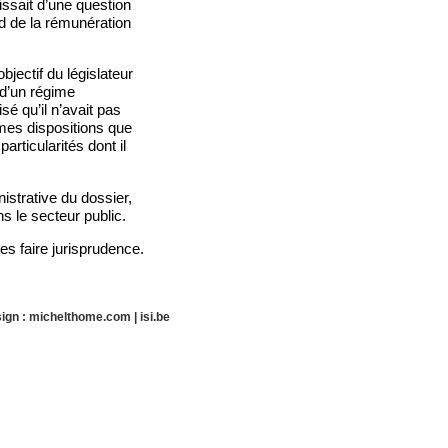
issait d’une question
nd de la rémunération
bjectif du législateur
 d’un régime
sé qu’il n’avait pas
mes dispositions que
rticularités dont il
istrative du dossier,
ns le secteur public.
tes faire jurisprudence.
ign :
michelthome.com
|
isi.be