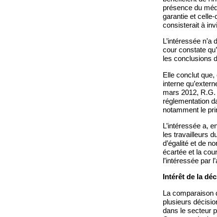
présence du médec
garantie et celle
consisterait à inv
L’intéressée n’a 
cour constate qu’i
les conclusions
Elle conclut que, 
interne qu’extern
mars 2012, R.G. 2
réglementation da
notamment le prin
L’intéressée a, en
les travailleurs d
d’égalité et de no
écartée et la cou
l’intéressée par l
Intérêt de la déc
La comparaison d
plusieurs décisio
dans le secteur pu