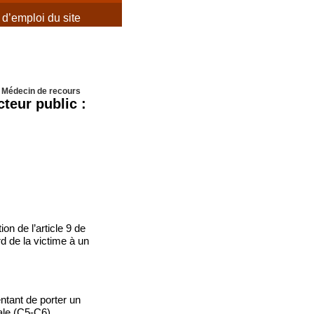
d’emploi du site
>
Médecin de recours
teur public :
ion de l’article 9 de
rd de la victime à un
tant de porter un
cale (C5-C6).