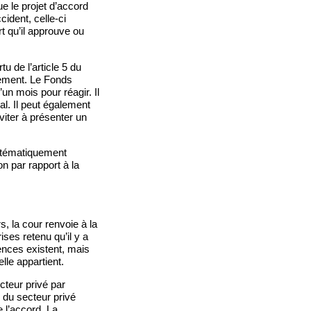
ue le projet d’accord
cident, celle-ci
t qu’il approuve ou
u de l’article 5 du
inement. Le Fonds
’un mois pour réagir. Il
l. Il peut également
viter à présenter un
ystématiquement
on par rapport à la
s, la cour renvoie à la
ises retenu qu’il y a
ences existent, mais
lle appartient.
cteur privé par
s du secteur privé
 l’accord. La