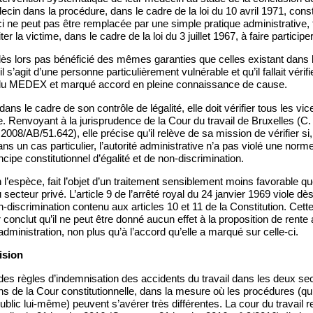
in dans la procédure, dans le cadre de la loi du 10 avril 1971, const
-ci ne peut pas être remplacée par une simple pratique administrative, 
iter la victime, dans le cadre de la loi du 3 juillet 1967, à faire partici
dès lors pas bénéficié des mêmes garanties que celles existant dans l
l s’agit d’une personne particulièrement vulnérable et qu’il fallait vérifi
 du MEDEX et marqué accord en pleine connaissance de cause.
dans le cadre de son contrôle de légalité, elle doit vérifier tous les vice
e. Renvoyant à la jurisprudence de la Cour du travail de Bruxelles (C. 
008/AB/51.642), elle précise qu’il relève de sa mission de vérifier si,
ns un cas particulier, l’autorité administrative n’a pas violé une norme
cipe constitutionnel d’égalité et de non-discrimination.
 l’espèce, fait l’objet d’un traitement sensiblement moins favorable qu
u secteur privé. L’article 9 de l’arrêté royal du 24 janvier 1969 viole dès
n-discrimination contenu aux articles 10 et 11 de la Constitution. Cette
r conclut qu’il ne peut être donné aucun effet à la proposition de rent
’administration, non plus qu’à l’accord qu’elle a marqué sur celle-ci.
ision
es règles d’indemnisation des accidents du travail dans les deux sec
ns de la Cour constitutionnelle, dans la mesure où les procédures (qu
blic lui-même) peuvent s’avérer très différentes. La cour du travail re