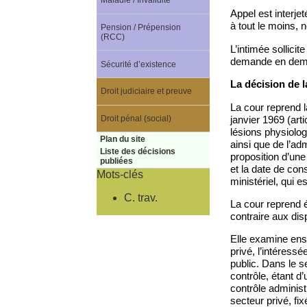
Maladie / Invalidité
Appel est interje
à tout le moins, 
Pension / Prépension
(RCC)
L’intimée sollicit
demande en dema
Sécurité d’existence
La décision de l
Droit judiciaire et preuve
La cour reprend la
janvier 1969 (art
Droit pénal (social)
lésions physiolog
Plan du site
ainsi que de l’ad
Liste des décisions
proposition d’une
publiées
et la date de cons
Mots-clés
ministériel, qui es
C. trav.
La cour reprend ég
contraire aux disp
Elle examine ensu
privé, l’intéressé
public. Dans le s
contrôle, étant d’
contrôle administ
secteur privé, fix