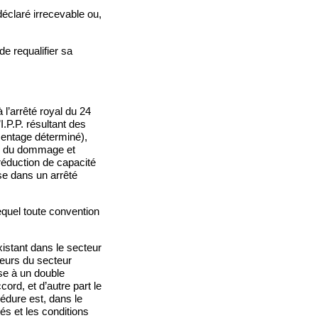
déclaré irrecevable ou,
de requalifier sa
 l’arrêté royal du 24
I.P.P. résultant des
rcentage déterminé),
nts du dommage et
 réduction de capacité
ise dans un arrêté
lequel toute convention
istant dans le secteur
lleurs du secteur
ise à un double
cord, et d’autre part le
édure est, dans le
tés et les conditions