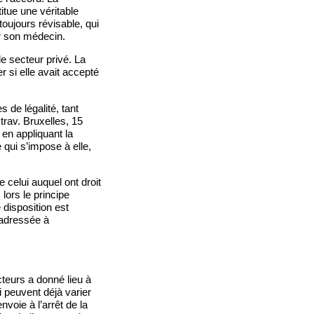
itue une véritable
toujours révisable, qui
per son médecin.
e secteur privé. La
er si elle avait accepté
s de légalité, tant
trav. Bruxelles, 15
 en appliquant la
 qui s’impose à elle,
e celui auquel ont droit
 lors le principe
 disposition est
e adressée à
teurs a donné lieu à
i peuvent déjà varier
nvoie à l’arrêt de la