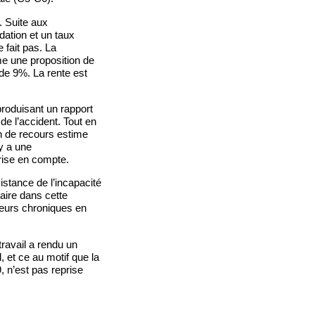
. Suite aux
dation et un taux
 fait pas. La
me une proposition de
 de 9%. La rente est
 produisant un rapport
de l’accident. Tout en
in de recours estime
 y a une
rise en compte.
stance de l’incapacité
iaire dans cette
leurs chroniques en
travail a rendu un
, et ce au motif que la
9, n’est pas reprise