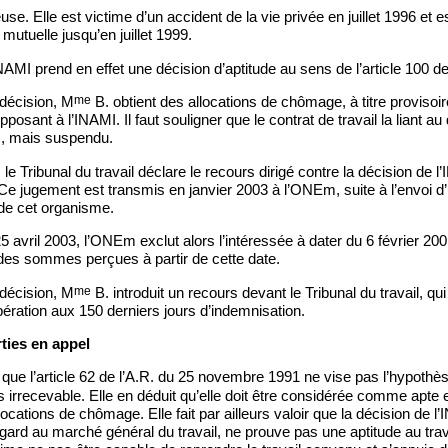
se. Elle est victime d’un accident de la vie privée en juillet 1996 et 
mutuelle jusqu’en juillet 1999.
AMI prend en effet une décision d’aptitude au sens de l’article 100 d
me
 décision, M
B. obtient des allocations de chômage, à titre provisoir
l’opposant à l’INAMI. Il faut souligner que le contrat de travail la liant 
s, mais suspendu.
 le Tribunal du travail déclare le recours dirigé contre la décision de l
. Ce jugement est transmis en janvier 2003 à l’ONEm, suite à l’envoi
de cet organisme.
 avril 2003, l’ONEm exclut alors l’intéressée à dater du 6 février 2001 
s sommes perçues à partir de cette date.
me
 décision, M
B. introduit un recours devant le Tribunal du travail, qu
upération aux 150 derniers jours d’indemnisation.
ties en appel
r que l’article 62 de l’A.R. du 25 novembre 1991 ne vise pas l’hypothès
s irrecevable. Elle en déduit qu’elle doit être considérée comme apte et
ocations de chômage. Elle fait par ailleurs valoir que la décision de l’
gard au marché général du travail, ne prouve pas une aptitude au trav