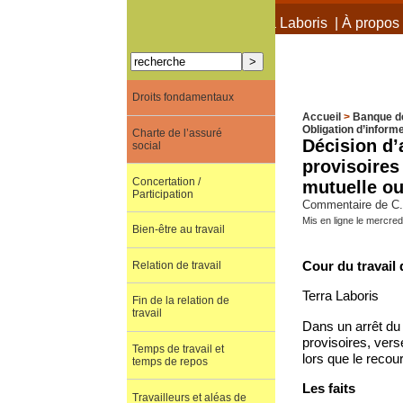
À propos de Terra Laboris
|
À propos 
Droits fondamentaux
Accueil
>
Banque d
Obligation d’inform
Charte de l’assuré
Décision d’
social
provisoires
Concertation /
mutuelle ou
Participation
Commentaire de C. 
Mis en ligne le mercre
Bien-être au travail
Cour du travail 
Relation de travail
Terra Laboris
Fin de la relation de
travail
Dans un arrêt du
provisoires, vers
Temps de travail et
lors que le recour
temps de repos
Les faits
Travailleurs et aléas de