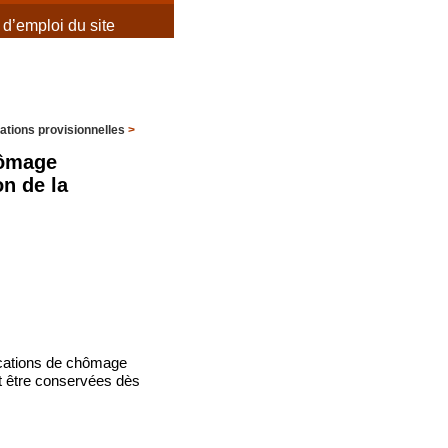
d’emploi du site
ations provisionnelles
>
hômage
on de la
ocations de chômage
nt être conservées dès