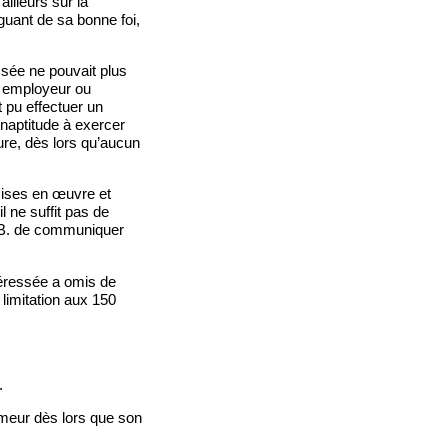
illeurs sur la
guant de sa bonne foi,
ssée ne pouvait plus
on employeur ou
 pu effectuer un
inaptitude à exercer
ure, dès lors qu’aucun
mises en œuvre et
l ne suffit pas de
. de communiquer
ntéressée a omis de
 limitation aux 150
.
ômeur dès lors que son