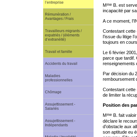
l’entreprise
me
M
B. est serveu
incapacité par sa 
Rémunération /
Avantages / Frais
A ce moment, l’IN
Contestant cette
Travailleurs migrants /
expatriés / (éléments
l’issue du litige 
d’extranéité)
toujours en cour
Travail et famille
Le 6 février 2001,
parce que tardif
renseignements 
Accidents du travail
Par décision du 25
Maladies
remboursement de
professionnelles
Contestant cette
Chômage
de limiter la réc
Assujettissement -
Position des par
Salariés
me
M
B. fait valoi
déclare le recour
Assujettissement -
Indépendants
d’obstacle aux all
son aptitude eu é