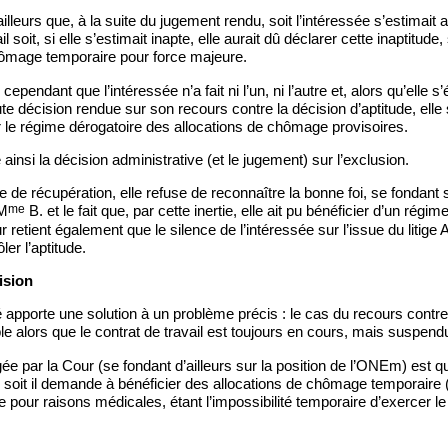
ailleurs que, à la suite du jugement rendu, soit l’intéressée s’estimait a
l soit, si elle s’estimait inapte, elle aurait dû déclarer cette inaptitude,
hômage temporaire pour force majeure.
ependant que l’intéressée n’a fait ni l’un, ni l’autre et, alors qu’elle s
 décision rendue sur son recours contre la décision d’aptitude, elle 
r le régime dérogatoire des allocations de chômage provisoires.
ainsi la décision administrative (et le jugement) sur l’exclusion.
e de récupération, elle refuse de reconnaître la bonne foi, se fondant 
me
 M
B. et le fait que, par cette inertie, elle ait pu bénéficier d’un régim
ur retient également que le silence de l’intéressée sur l’issue du liti
er l’aptitude.
ision
apporte une solution à un problème précis : le cas du recours contre 
le alors que le contrat de travail est toujours en cours, mais suspend
ée par la Cour (se fondant d’ailleurs sur la position de l’ONEm) est qu
l, soit il demande à bénéficier des allocations de chômage temporair
 pour raisons médicales, étant l’impossibilité temporaire d’exercer le