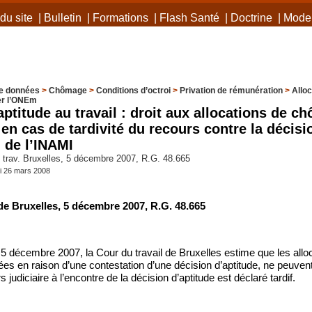
du site
|
Bulletin
|
Formations
|
Flash Santé
|
Doctrine
|
Mode 
e données
>
Chômage
>
Conditions d’octroi
>
Privation de rémunération
>
Alloc
er l’ONEm
aptitude au travail : droit aux allocations de c
 en cas de tardivité du recours contre la décisi
 de l’INAMI
trav. Bruxelles, 5 décembre 2007, R.G. 48.665
di 26 mars 2008
de Bruxelles, 5 décembre 2007, R.G. 48.665
 5 décembre 2007, la Cour du travail de Bruxelles estime que les all
ées en raison d’une contestation d’une décision d’aptitude, ne peuve
s judiciaire à l’encontre de la décision d’aptitude est déclaré tardif.