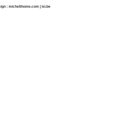
ign :
michelthome.com
|
isi.be