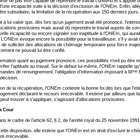
ime ne pas être capable de reprendre le travail convenu et s’appuie d’a
une incapacité suite à la décision d’exclusion de l’ONEm. Enfin, allé
tre subsidiaire, la limitation de la récupération aux 150 derniers jours.
 à lui valoir que, dès lors qu’un jugement avait été prononcé, l’intére
locations provisoires mais aurait dû reprendre le travail auprès de s
elle incapacité ou encore signaler son inaptitude à l’ONEm, qui aurait
 L’ONEm évoque encore la possibilité pour la travailleuse, s’il y avait 
 de solliciter des allocations de chômage temporaire pour force maje
cement ne pouvait lui être confié.
formation quant au jugement prononcé, ces possibilités n’ont pu être 
fier l’aptitude au travail. Sur le défaut lui-même, l’ONEm rappelle qu’i
me
andes de renseignement, l’obligation d’information imposant à M
B
décision.
tion de la récupération, l’ONEm conteste la bonne foi dès lors que l’i
gement déclarant le recours irrecevable. Il estime par ailleurs que la
peut trouver à s’appliquer, s’agissant d’allocations provisoires.
la Cour
ns le cadre de l’article 62, § 2, de l’arrêté royal du 25 novembre 1991
cette disposition, elle estime que l’ONEm est en droit d’exclure le ch
ré irrecevable.