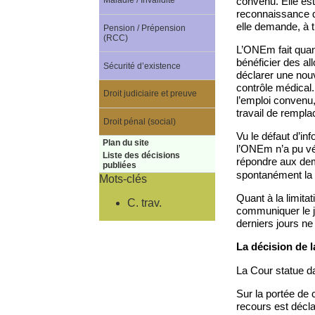
convenu. Elle est
Maladie / Invalidité
reconnaissance d’
elle demande, à ti
Pension / Prépension
(RCC)
L’ONEm fait quant
bénéficier des al
Sécurité d’existence
déclarer une nouv
contrôle médical.
Droit judiciaire et preuve
l’emploi convenu,
travail de rempla
Droit pénal (social)
Vu le défaut d’in
Plan du site
l’ONEm n’a pu véri
Liste des décisions
répondre aux dem
publiées
spontanément la 
Mots-clés
Quant à la limita
C. trav.
communiquer le ju
derniers jours ne 
La décision de 
La Cour statue da
Sur la portée de 
recours est décla