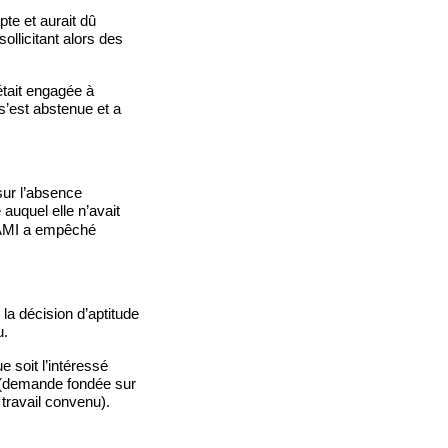
pte et aurait dû
 sollicitant alors des
’était engagée à
s’est abstenue et a
sur l’absence
e auquel elle n’avait
ge AMI a empêché
la décision d’aptitude
u.
e soit l’intéressé
e (demande fondée sur
 travail convenu).