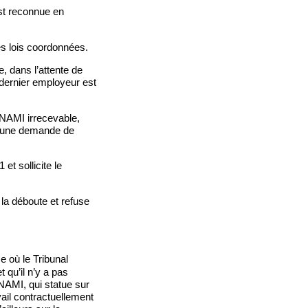
est reconnue en
es lois coordonnées.
e, dans l’attente de
au dernier employeur est
’INAMI irrecevable,
 d’une demande de
et sollicite le
i la déboute et refuse
e où le Tribunal
 qu’il n’y a pas
INAMI, qui statue sur
ail contractuellement