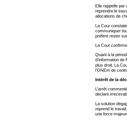
Elle rappelle par 
reprendre le travai
allocations de c
La Cour constate c
communiquer toute
préféré rester su
La Cour confirme 
Quant à la périod
d’information de
plus droit. La Co
l’ONEm de contrôl
Intérêt de la déc
L’arrêt commenté 
déclaré irrecevab
La solution dégag
reprend le travai
une force majeure