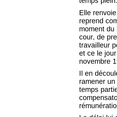
temps plein
Elle renvoie 
reprend com
moment du li
cour, de pr
travailleur 
et ce le jou
novembre 19
Il en découl
ramener un c
temps partie
compensatoi
rémunératio