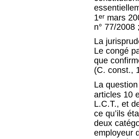
essentielle
er
1
mars 200
n° 77/2008 
La jurisprud
Le congé pa
que confirm
(C. const.,
La question 
articles 10 e
L.C.T., et d
ce qu’ils ét
deux catégo
employeur de