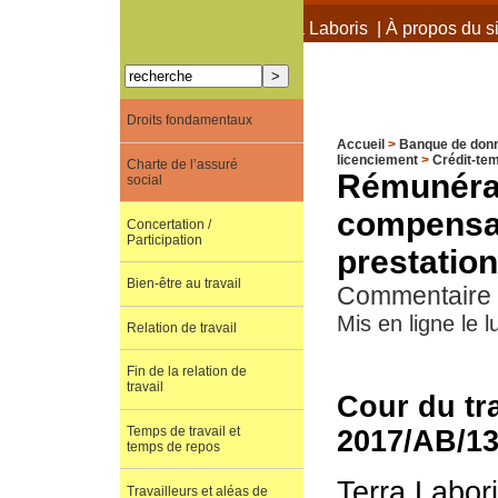
À propos de Terra Laboris
|
À propos du si
Droits fondamentaux
Accueil
>
Banque de don
licenciement
>
Crédit-te
Charte de l’assuré
Rémunérat
social
compensat
Concertation /
Participation
prestatio
Bien-être au travail
Commentaire d
Mis en ligne le l
Relation de travail
Fin de la relation de
travail
Cour du tra
Temps de travail et
2017/AB/1
temps de repos
Terra Labor
Travailleurs et aléas de