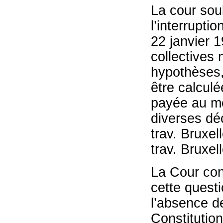
La cour sou
l’interruptio
22 janvier 
collectives
hypothèses,
être calcul
payée au mo
diverses déc
trav. Bruxel
trav. Bruxel
La Cour con
cette questi
l’absence de
Constitution