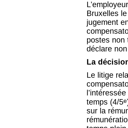
L’employeur 
Bruxelles l
jugement en
compensatoir
postes non t
déclare non
La décisio
Le litige re
compensatoi
l’intéressée
e
temps (4/5
sur la rému
rémunératio