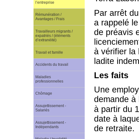
l’entreprise
Par arrêt du
Rémunération /
Avantages / Frais
a rappelé l
de préavis 
Travailleurs migrants /
expatriés / (éléments
licenciemen
d’extranéité)
à vérifier l
Travail et famille
ladite indem
Accidents du travail
Les faits
Maladies
professionnelles
Une employé
Chômage
demande à b
Assujettissement -
à partir du 
Salariés
date à laque
Assujettissement -
de retraite.
Indépendants