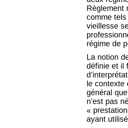
Règlement n
comme tels d
vieillesse 
professionne
régime de p
La notion d
définie et i
d’interpréta
le contexte 
général que
n’est pas n
« prestatio
ayant utilis