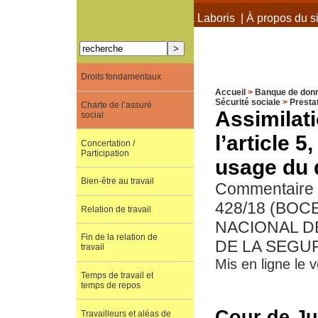
À propos de Terra Laboris
|
À propos du si
Droits fondamentaux
Accueil
>
Banque de don
Sécurité sociale
>
Presta
Charte de l’assuré
Assimilati
social
l’article 
Concertation /
Participation
usage du d
Bien-être au travail
Commentaire d
428/18 (BOC
Relation de travail
NACIONAL D
Fin de la relation de
DE LA SEGU
travail
Mis en ligne le 
Temps de travail et
temps de repos
Cour de Ju
Travailleurs et aléas de