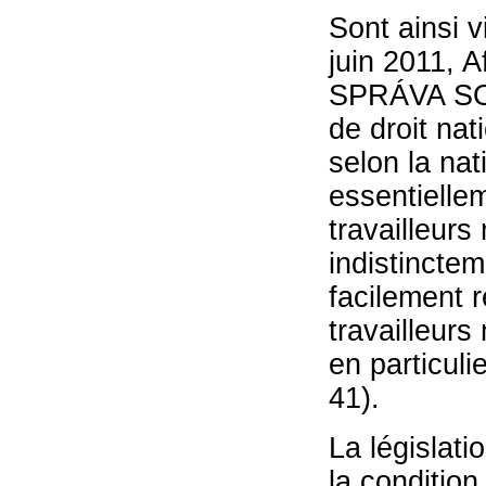
Sont ainsi v
juin 2011,
SPRÁVA SO
de droit nat
selon la nat
essentielle
travailleurs
indistinctem
facilement 
travailleurs
en particuli
41).
La législati
la condition 