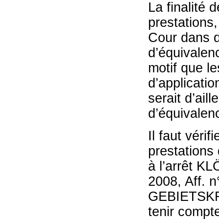
La finalité 
prestations,
Cour dans d
d’équivalenc
motif que l
d’applicatio
serait d’ail
d’équivalen
Il faut vérif
prestations
à l’arrêt KL
2008, Aff.
GEBIETSKRA
tenir compte