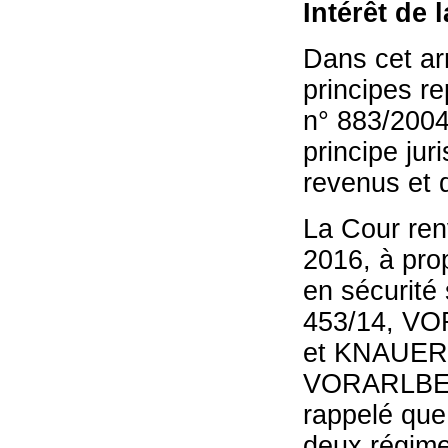
Intérêt de 
Dans cet arr
principes re
n° 883/2004,
principe jur
revenus et d
La Cour renv
2016, à pro
en sécurité 
453/14, 
et KNAUE
VORARLBERG
rappelé que 
deux régime