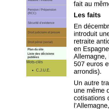
Maladie / Invalidité
fait au même
Pension / Prépension
Les faits
(RCC)
Sécurité d’existence
En décembre
introduit u
Droit judiciaire et preuve
retraite ant
Droit pénal (social)
en Espagne 
Plan du site
Liste des décisions
Allemagne, 
publiées
Mots-clés
507 euros e
arrondis).
C.J.U.E.
Un autre tra
une même de
cotisations 
l’Allemagne,