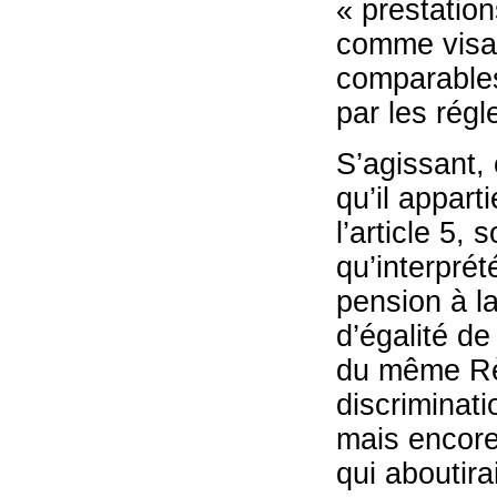
« prestation
comme visan
comparables,
par les régl
S’agissant, 
qu’il appart
l’article 5, 
qu’interprét
pension à l
d’égalité de
du même Règ
discriminati
mais encore
qui aboutir