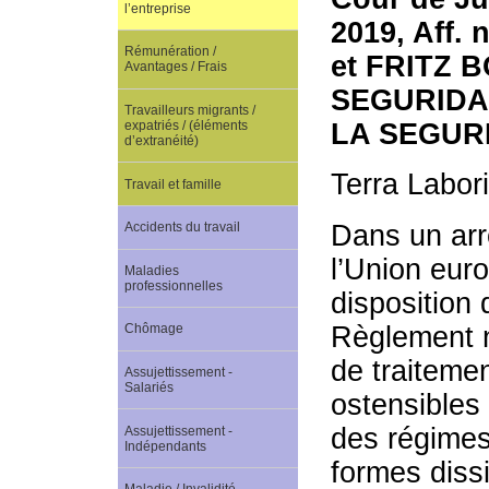
l’entreprise
2019, Aff.
Rémunération /
et FRITZ 
Avantages / Frais
SEGURIDA
Travailleurs migrants /
LA SEGUR
expatriés / (éléments
d’extranéité)
Terra Labor
Travail et famille
Dans un arr
Accidents du travail
l’Union eur
Maladies
professionnelles
disposition 
Règlement n
Chômage
de traiteme
Assujettissement -
Salariés
ostensibles 
des régimes
Assujettissement -
Indépendants
formes diss