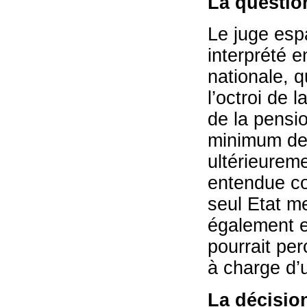
La question
Le juge espa
interprété e
nationale, q
l’octroi de 
de la pensi
minimum de 
ultérieureme
entendue co
seul Etat m
également e
pourrait per
à charge d’
La décisio