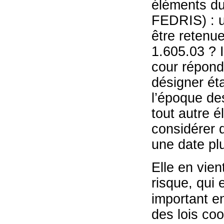
éléments du 
FEDRIS) : u
être retenu
1.605.03 ? I
cour répond 
désigner ét
l’époque de
tout autre 
considérer 
une date pl
Elle en vien
risque, qui 
important en 
des lois co