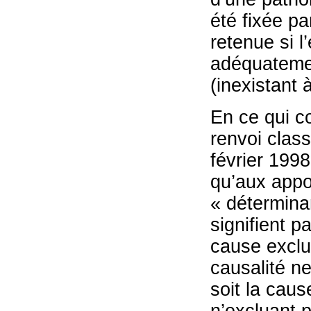
été fixée pa
retenue si l
adéquatemen
(inexistant 
En ce qui c
renvoi class
février 1998
qu’aux appo
« déterminan
signifient p
cause exclus
causalité ne
soit la caus