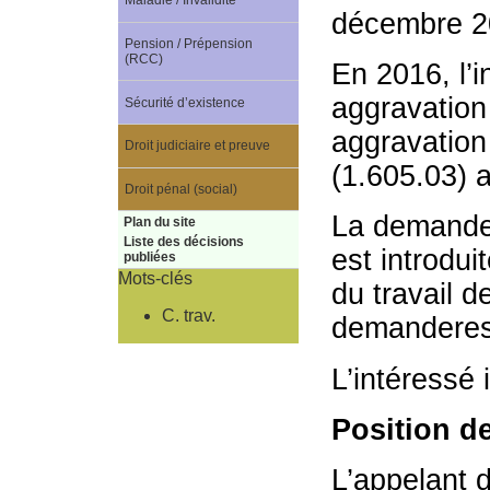
Maladie / Invalidité
décembre 2
Pension / Prépension
(RCC)
En 2016, l’
aggravation 
Sécurité d’existence
aggravation
Droit judiciaire et preuve
(1.605.03) a
Droit pénal (social)
La demande 
Plan du site
Liste des décisions
est introdui
publiées
Mots-clés
du travail d
C. trav.
demanderess
L’intéressé 
Position de
L’appelant 