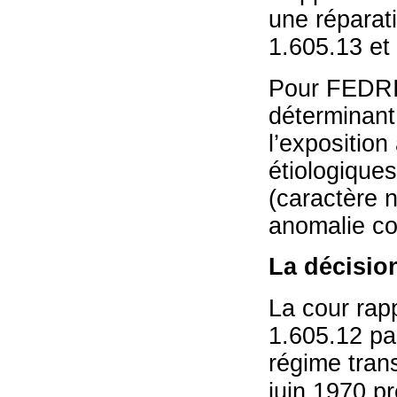
une réparati
1.605.13 et 
Pour FEDRIS
déterminant 
l’exposition
étiologique
(caractère n
anomalie con
La décisio
La cour rapp
1.605.12 pa
régime trans
juin 1970 pr