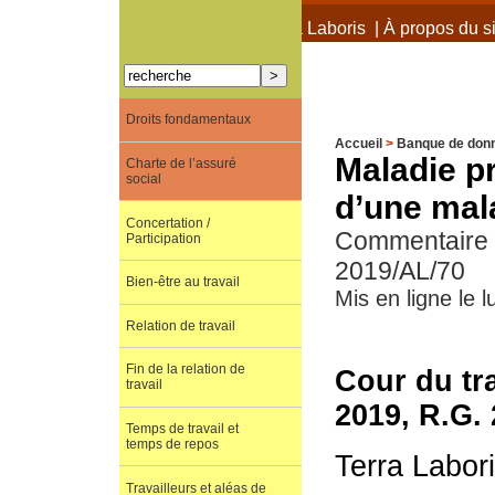
À propos de Terra Laboris
|
À propos du si
Droits fondamentaux
Accueil
>
Banque de don
Maladie p
Charte de l’assuré
social
d’une mala
Concertation /
Commentaire d
Participation
2019/AL/70
Bien-être au travail
Mis en ligne le l
Relation de travail
Fin de la relation de
Cour du tra
travail
2019, R.G.
Temps de travail et
temps de repos
Terra Labor
Travailleurs et aléas de