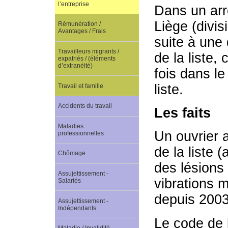
l’entreprise
Dans un arr
Liège (divis
Rémunération /
Avantages / Frais
suite à une
Travailleurs migrants /
de la liste,
expatriés / (éléments
d’extranéité)
fois dans le
liste.
Travail et famille
Accidents du travail
Les faits
Maladies
Un ouvrier 
professionnelles
de la liste 
Chômage
des lésions
Assujettissement -
vibrations 
Salariés
depuis 2003
Assujettissement -
Indépendants
Le code de l