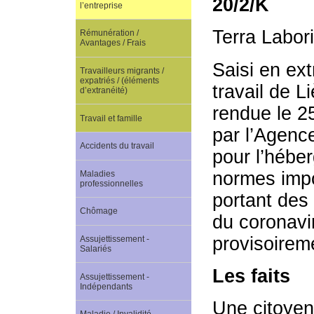
20/2/K
l’entreprise
Terra Labor
Rémunération /
Avantages / Frais
Saisi en ex
Travailleurs migrants /
expatriés / (éléments
travail de L
d’extranéité)
rendue le 2
Travail et famille
par l’Agenc
Accidents du travail
pour l’hébe
normes impo
Maladies
professionnelles
portant des
Chômage
du coronavir
provisoireme
Assujettissement -
Salariés
Les faits
Assujettissement -
Indépendants
Une citoyen