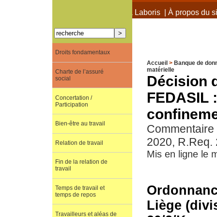
À propos de Terra Laboris
|
À propos du si
Droits fondamentaux
Accueil
>
Banque de don
matérielle
Charte de l’assuré
Décision d
social
FEDASIL :
Concertation /
Participation
confinem
Bien-être au travail
Commentaire de
2020, R.Req. 
Relation de travail
Mis en ligne le 
Fin de la relation de
travail
Ordonnance
Temps de travail et
temps de repos
Liège (divi
Travailleurs et aléas de