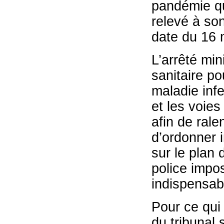
pandémie qu
relevé à so
date du 16 
L’arrêté min
sanitaire po
maladie inf
et les voies
afin de rale
d’ordonner 
sur le plan
police impos
indispensab
Pour ce qui
du tribunal