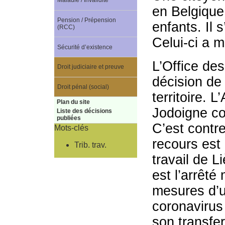
Maladie / Invalidité
en Belgique
Pension / Prépension
enfants. Il 
(RCC)
Celui-ci a 
Sécurité d’existence
L’Office de
Droit judiciaire et preuve
décision de 
Droit pénal (social)
territoire.
Plan du site
Jodoigne co
Liste des décisions
publiées
C’est contre
Mots-clés
recours est 
Trib. trav.
travail de L
est l’arrêté
mesures d’u
coronavirus
son transfer