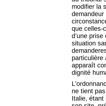
modifier la 
demandeur d’
circonstance
que celles-c
d’une prise 
situation san
demanderess
particulière
apparaît con
dignité hum
L’ordonnan
ne tient pas
Italie, étan
son site, pré