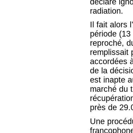
déclare igno
radiation.
Il fait alor
période (13
reproché, du
remplissait 
accordées à 
de la décisi
est inapte a
marché du t
récupératio
près de 29.
Une procédur
francophone