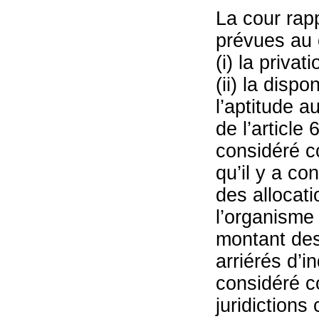
La cour rapp
prévues au c
(i) la priva
(ii) la dispo
l’aptitude a
de l’article 
considéré c
qu’il y a co
des allocati
l’organisme
montant des
arriérés d’i
considéré c
juridiction