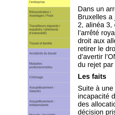
l’entreprise
Dans un arrê
Rémunération /
Bruxelles a 
Avantages / Frais
2, alinéa 3,
Travailleurs migrants /
expatriés / (éléments
l’arrêté ro
d’extranéité)
droit aux al
Travail et famille
retirer le dr
Accidents du travail
d’avertir l’
du rejet par
Maladies
professionnelles
Les faits
Chômage
Suite à une
Assujettissement -
Salariés
incapacité d
Assujettissement -
des allocat
Indépendants
décision pris