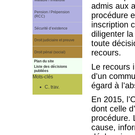
Maladie / Invalidité
admis aux a
Pension / Prépension
procédure e
(RCC)
inscription
Sécurité d’existence
diligenter l
Droit judiciaire et preuve
toute décis
recours.
Droit pénal (social)
Plan du site
Le recours i
Liste des décisions
publiées
d’un commu
Mots-clés
égard à l’a
C. trav.
En 2015, l’O
dont celle d
procédure. L
cause, infor