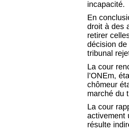
incapacité.
En conclusio
droit à des a
retirer cell
décision de
tribunal rej
La cour ren
l’ONEm, éta
chômeur étai
marché du tr
La cour rapp
activement u
résulte indi