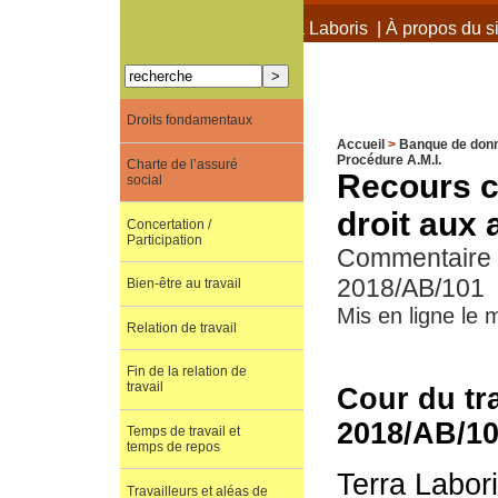
À propos de Terra Laboris
|
À propos du si
Droits fondamentaux
Accueil
>
Banque de don
Procédure A.M.I.
Charte de l’assuré
Recours c
social
droit aux
Concertation /
Participation
Commentaire de
2018/AB/101
Bien-être au travail
Mis en ligne le 
Relation de travail
Fin de la relation de
travail
Cour du tra
2018/AB/1
Temps de travail et
temps de repos
Terra Labor
Travailleurs et aléas de