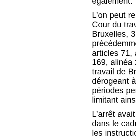
également.
L’on peut re
Cour du trav
Bruxelles, 
précédemme
articles 71,
169, alinéa 
travail de B
dérogeant à 
périodes pen
limitant ain
L’arrêt avai
dans le cad
les instruct