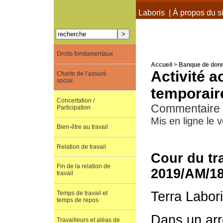
À propos de Terra Laboris
|
À propos du si
Droits fondamentaux
Accueil
>
Banque de don
Activité 
Charte de l’assuré
social
temporair
Concertation /
Commentaire d
Participation
Mis en ligne le 
Bien-être au travail
Relation de travail
Cour du tra
Fin de la relation de
2019/AM/1
travail
Terra Labor
Temps de travail et
temps de repos
Dans un arr
Travailleurs et aléas de