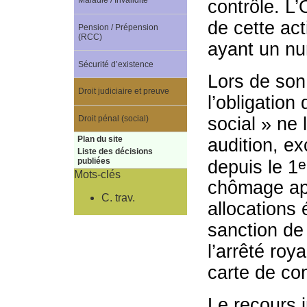
Maladie / Invalidité
contrôle. L
de cette act
Pension / Prépension
(RCC)
ayant un nu
Sécurité d’existence
Lors de son 
Droit judiciaire et preuve
l’obligation
social » ne 
Droit pénal (social)
Plan du site
audition, e
Liste des décisions
e
depuis le 1
publiées
Mots-clés
chômage aprè
C. trav.
allocations 
sanction de 
l’arrêté roy
carte de con
Le recours i