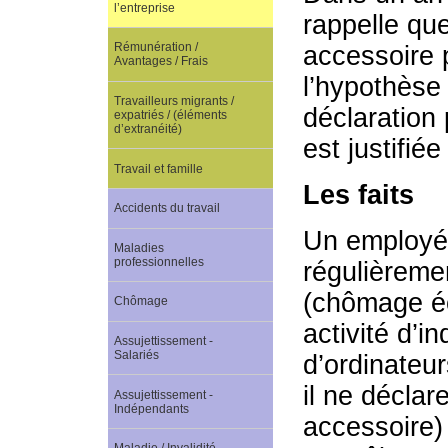
l’entreprise
rappelle que
Rémunération /
accessoire 
Avantages / Frais
l’hypothèse
Travailleurs migrants /
déclaration 
expatriés / (éléments
d’extranéité)
est justifiée
Travail et famille
Les faits
Accidents du travail
Un employé 
Maladies
professionnelles
régulièreme
(chômage éc
Chômage
activité d’i
Assujettissement -
Salariés
d’ordinateu
il ne déclar
Assujettissement -
Indépendants
accessoire)