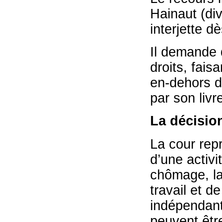
Hainaut (div
interjette d
Il demande d
droits, fais
en-dehors d
par son livr
La décisio
La cour repr
d’une activ
chômage, la
travail et d
indépendant
peuvent êtr