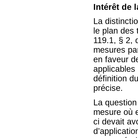
Intérêt de 
La distincti
le plan des 
119.1, § 2, 
mesures part
en faveur de
applicables 
définition d
précise.
La question 
mesure où ex
ci devait a
d’applicatio