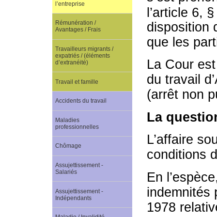
l’entreprise
l’article 6, §
Rémunération /
disposition 
Avantages / Frais
que les part
Travailleurs migrants /
expatriés / (éléments
La Cour est 
d’extranéité)
du travail d
Travail et famille
(arrêt non p
Accidents du travail
La questio
Maladies
professionnelles
L’affaire so
Chômage
conditions d
Assujettissement -
Salariés
En l’espèce,
indemnités p
Assujettissement -
Indépendants
1978 relativ