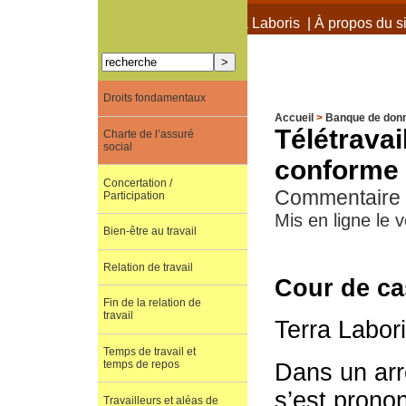
À propos de Terra Laboris
|
À propos du si
Droits fondamentaux
Accueil
>
Banque de don
Télétravai
Charte de l’assuré
social
conforme a
Concertation /
Commentaire d
Participation
Mis en ligne le
Bien-être au travail
Relation de travail
Cour de ca
Fin de la relation de
travail
Terra Labor
Temps de travail et
temps de repos
Dans un arr
s’est prono
Travailleurs et aléas de