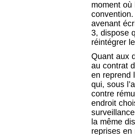
moment où l
convention. 
avenant écri
3, dispose q
réintégrer l
Quant aux di
au contrat d
en reprend la
qui, sous l’
contre rémun
endroit choi
surveillance
la même dis
reprises en 