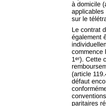
à domicile (
applicables
sur le télétr
Le contrat d
également êt
individuelle
commence l’
er
1
). Cette
rembourseme
(article 119.
défaut encor
conformémen
conventions 
paritaires r