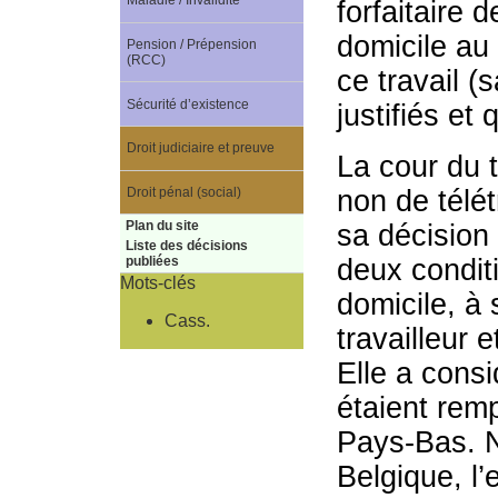
Maladie / Invalidité
forfaitaire 
domicile au
Pension / Prépension
(RCC)
ce travail (
Sécurité d’existence
justifiés et 
Droit judiciaire et preuve
La cour du t
Droit pénal (social)
non de télét
Plan du site
sa décision 
Liste des décisions
deux conditi
publiées
Mots-clés
domicile, à 
Cass.
travailleur 
Elle a cons
étaient rem
Pays-Bas. N
Belgique, l’