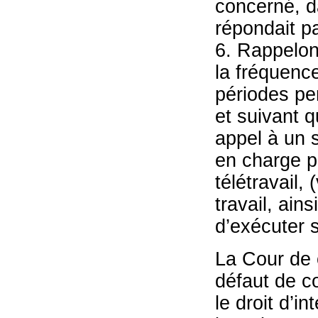
concerné, d
répondait pa
6. Rappelons
la fréquence
périodes pen
et suivant q
appel à un s
en charge pa
télétravail,
travail, ains
d’exécuter s
La Cour de 
défaut de co
le droit d’i