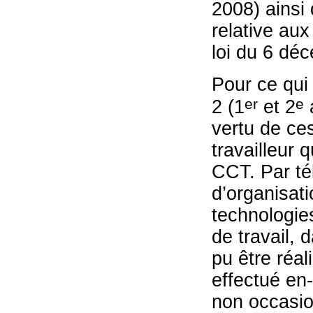
2008) ainsi q
relative aux 
loi du 6 déc
Pour ce qui 
er
e
2 (1
et 2
a
vertu de ces
travailleur q
CCT. Par tél
d’organisatio
technologies
de travail, 
pu être réal
effectué en
non occasion