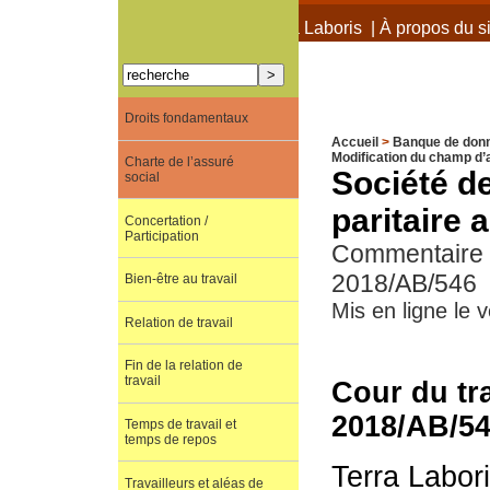
À propos de Terra Laboris
|
À propos du si
Droits fondamentaux
Accueil
>
Banque de don
Modification du champ d’a
Charte de l’assuré
Société d
social
paritaire 
Concertation /
Participation
Commentaire de
2018/AB/546
Bien-être au travail
Mis en ligne le 
Relation de travail
Fin de la relation de
travail
Cour du tra
2018/AB/5
Temps de travail et
temps de repos
Terra Labor
Travailleurs et aléas de