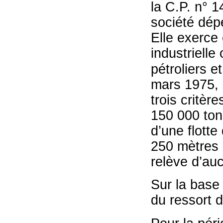
la C.P. n° 1
société dépe
Elle exerce 
industriell
pétroliers e
mars 1975, q
trois critère
150 000 ton
d’une flott
250 mètres 
relève d’au
Sur la base 
du ressort 