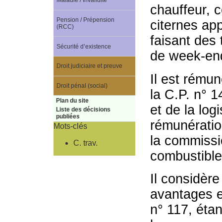
Maladie / Invalidité
chauffeur, c
Pension / Prépension
citernes app
(RCC)
faisant des 
Sécurité d’existence
de week-end
Droit judiciaire et preuve
Il est rému
Droit pénal (social)
la C.P. n° 1
Plan du site
et de la log
Liste des décisions
publiées
rémunération
Mots-clés
la commissi
C. trav.
combustible
Il considèr
avantages e
n° 117, étan