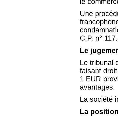
le commerce
Une procédur
francophone 
condamnatio
C.P. n° 117.
Le jugemen
Le tribunal 
faisant droi
1 EUR provis
avantages.
La société i
La position