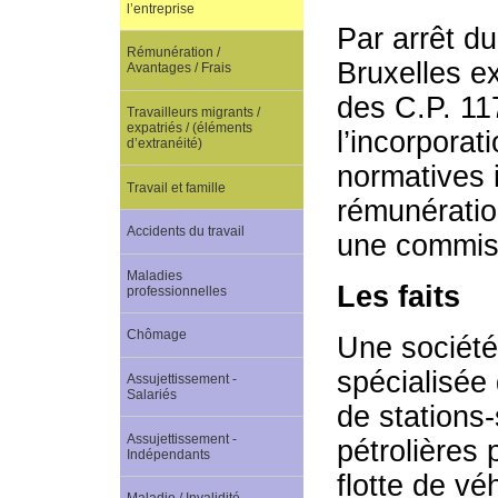
l’entreprise
Par arrêt du
Rémunération /
Bruxelles e
Avantages / Frais
des C.P. 117
Travailleurs migrants /
expatriés / (éléments
l’incorporat
d’extranéité)
normatives i
Travail et famille
rémunératio
Accidents du travail
une commiss
Maladies
Les faits
professionnelles
Chômage
Une société
spécialisée 
Assujettissement -
Salariés
de stations
Assujettissement -
pétrolières 
Indépendants
flotte de v