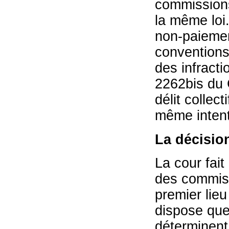
commissions 
la même loi.
non-paiemen
conventions 
des infracti
2262bis du C
délit collect
même intent
La décisio
La cour fait
des commiss
premier lieu
dispose que 
déterminent 