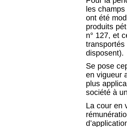
Pour la péri
les champs 
ont été modi
produits pét
n° 127, et c
transportés 
disposent).
Se pose cep
en vigueur a
plus applica
société à u
La cour en v
rémunératio
d’applicatio