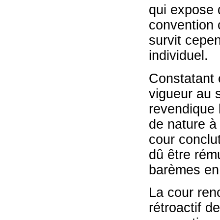
qui expose q
convention co
survit cepen
individuel.
Constatant 
vigueur au s
revendique 
de nature à é
cour conclut
dû être rému
barèmes en 
La cour renc
rétroactif d