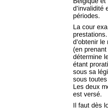
Belgique et 
d’invalidité
périodes.
La cour exa
prestations.
d’obtenir l
(en prenant
détermine l
étant prora
sous sa lég
sous toutes 
Les deux mo
est versé.
Il faut dès 