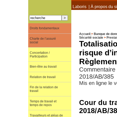
À propos de Terra Laboris
|
À propos du si
Droits fondamentaux
Accueil
>
Banque de don
Sécurité sociale
>
Presta
Charte de l’assuré
Totalisati
social
risque d’i
Concertation /
Participation
Règlement
Bien-être au travail
Commentaire d
2018/AB/385
Relation de travail
Mis en ligne le 
Fin de la relation de
travail
Cour du tra
Temps de travail et
temps de repos
2018/AB/3
Travailleurs et aléas de