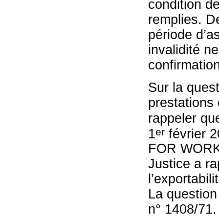
condition de
remplies. D
période d’a
invalidité n
confirmation
Sur la ques
prestations 
rappeler qu
er
1
février 
FOR WORK 
Justice a ra
l’exportabil
La question
n° 1408/71.