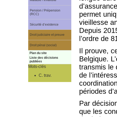
Maladie / Invalidité
d’assurance
Pension / Prépension
permet uniq
(RCC)
vieillesse a
Sécurité d’existence
Depuis 2015,
Droit judiciaire et preuve
l’ordre de 
Droit pénal (social)
Il prouve, 
Plan du site
Belgique. L
Liste des décisions
publiées
transmis le d
Mots-clés
de l’intére
C. trav.
coordination
périodes d’
Par décisio
que les cond