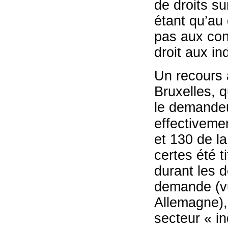
de droits s
étant qu’au 
pas aux con
droit aux ind
Un recours a
Bruxelles, 
le demandeu
effectivemen
et 130 de la
certes été t
durant les 
demande (vu
Allemagne),
secteur « i