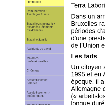
l’entreprise
Terra Labor
Rémunération /
Avantages / Frais
Dans un arr
Bruxelles ra
Travailleurs migrants /
expatriés / (éléments
périodes d’a
d’extranéité)
d’une prest
Travail et famille
de l’Union 
Accidents du travail
Les faits
Maladies
professionnelles
Un citoyen 
Chômage
1995 et en 
époque, il 
Assujettissement -
Salariés
Allemagne et
Assujettissement -
(« arbeitslo
Indépendants
longue duré