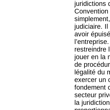
juridictions 
Convention 
simplement, 
judiciaire. 
avoir épuis
l’entreprise
restreindre 
jouer en la 
de procédure
légalité du
exercer un c
fondement co
secteur priv
la juridicti