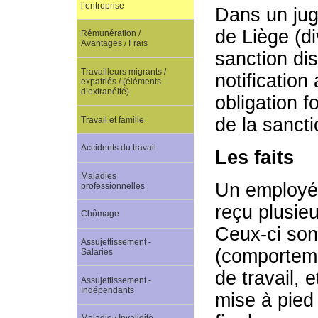
l’entreprise
Dans un jug
de Liège (di
Rémunération /
Avantages / Frais
sanction dis
Travailleurs migrants /
notification
expatriés / (éléments
d’extranéité)
obligation f
de la sancti
Travail et famille
Accidents du travail
Les faits
Maladies
Un employé 
professionnelles
reçu plusieu
Chômage
Ceux-ci son
Assujettissement -
(comporteme
Salariés
de travail, e
Assujettissement -
Indépendants
mise à pied 