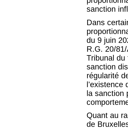
proportionna
sanction inf
Dans certain
proportionna
du 9 juin 20
R.G. 20/81
Tribunal du 
sanction disc
régularité d
l’existence 
la sanction 
comporteme
Quant au rap
de Bruxelles