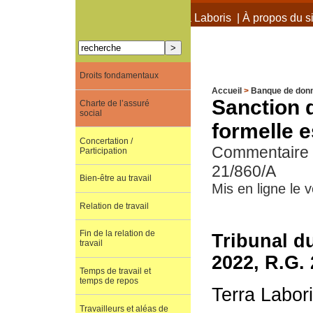
À propos de Terra Laboris
|
À propos du si
Droits fondamentaux
Accueil
>
Banque de don
Sanction d
Charte de l’assuré
social
formelle e
Concertation /
Commentaire de
Participation
21/860/A
Bien-être au travail
Mis en ligne le
Relation de travail
Fin de la relation de
Tribunal du
travail
2022, R.G.
Temps de travail et
temps de repos
Terra Labor
Travailleurs et aléas de