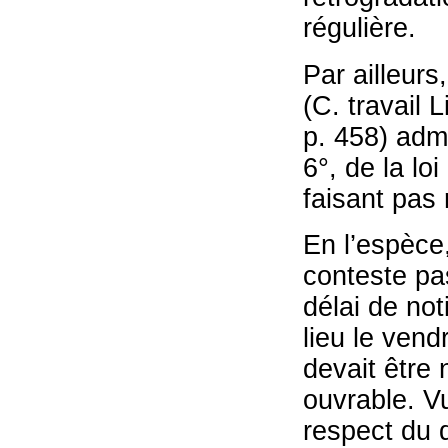
régulière.
Par ailleurs
(C. travail
p. 458) admi
6°, de la lo
faisant pas 
En l’espèce
conteste pas
délai de not
lieu le vend
devait être 
ouvrable. Vu
respect du d