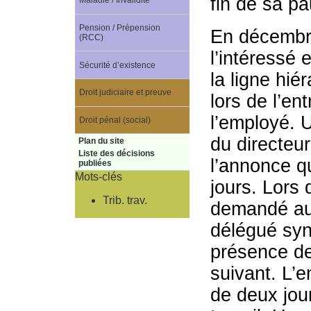
fin de sa p
Maladie / Invalidité
Pension / Prépension
En décembre
(RCC)
l’intéressé 
Sécurité d’existence
la ligne hié
Droit judiciaire et preuve
lors de l’en
l’employé. 
Droit pénal (social)
du directeu
Plan du site
Liste des décisions
l’annonce qu
publiées
Mots-clés
jours. Lors 
Trib. trav.
demandé au t
délégué syn
présence de 
suivant. L’
de deux jour