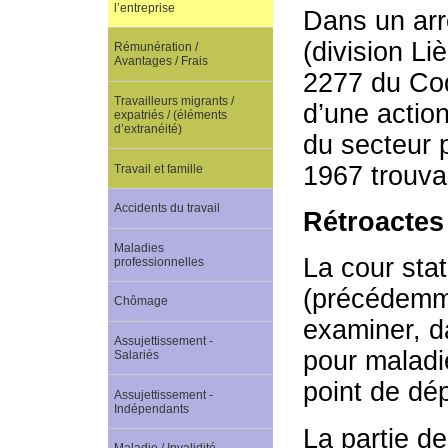
l’entreprise
Dans un arrê
(division Li
Rémunération /
Avantages / Frais
2277 du Code
Travailleurs migrants /
d’une actio
expatriés / (éléments
d’extranéité)
du secteur pu
1967 trouvan
Travail et famille
Accidents du travail
Rétroactes
Maladies
La cour sta
professionnelles
(précédemme
Chômage
examiner, d
Assujettissement -
pour maladie
Salariés
point de dép
Assujettissement -
Indépendants
La partie de