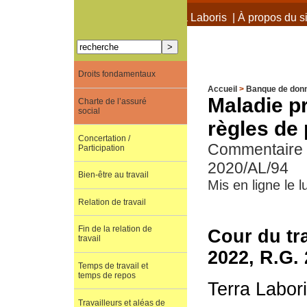
À propos de Terra Laboris
|
À propos du si
Droits fondamentaux
Accueil
>
Banque de don
Maladie pr
Charte de l’assuré
social
règles de 
Concertation /
Commentaire de
Participation
2020/AL/94
Bien-être au travail
Mis en ligne le
Relation de travail
Fin de la relation de
Cour du tra
travail
2022, R.G.
Temps de travail et
temps de repos
Terra Labor
Travailleurs et aléas de