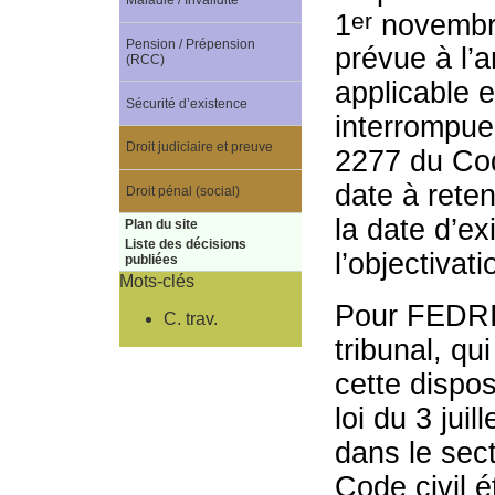
Maladie / Invalidité
er
1
novembre
Pension / Prépension
prévue à l’ar
(RCC)
applicable e
Sécurité d’existence
interrompue.
Droit judiciaire et preuve
2277 du Code
date à reten
Droit pénal (social)
la date d’ex
Plan du site
Liste des décisions
l’objectivat
publiées
Mots-clés
Pour FEDRIS,
C. trav.
tribunal, qu
cette dispos
loi du 3 jui
dans le sect
Code civil ét