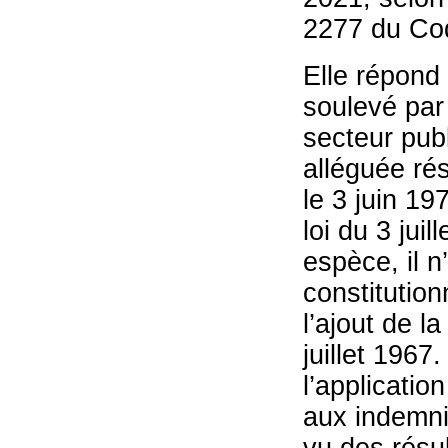
2277 du Code
Elle répond
soulevé par 
secteur publ
alléguée ré
le 3 juin 197
loi du 3 jui
espèce, il n
constitution
l’ajout de la
juillet 1967
l’applicatio
aux indemnit
vu des résu