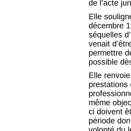
de l’acte ju
Elle soulign
décembre 196
séquelles d
venait d’êtr
permettre d
possible dès
Elle renvoie
prestations
professionne
même object
ci doivent ê
période donn
volonté du l