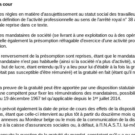
a cour
es règles en matière d’assujettissement au statut social des travaille
définition de l’activité professionnelle au sens de l’arrêté royal n° 38 
le reprise dans ce texte.
es mandataires de société (se livrant à une exploitation ou à des opé
appelle également la présomption réfragable d’exercice d’une activité pr
ion.
renversement de la présomption sont reprises, étant que le mandataire
mandataire n’est pas habituelle (ainsi si la société n’a plus d’activité), s
ut de lucre, étant entendu qu’il y a lieu pour lui d’établir à la fois la gr
ait pas susceptible d’être rémunéré) et la gratuité en fait (étant qu’il 
a preuve de la gratuité peut être apportée par une disposition statutair
ane compétent pour fixer les rémunérations des mandataires, possibilit
er
 du 19 décembre 1967 tel qu’applicable depuis le 1
juillet 2014.
 prévoit également la date de prise de cours des effets de la dispositi
s, étant que celle-ci intervient au plus tôt à partir du douzième mois 
x annexes au Moniteur belge ou le mois de la communication de la dis
 à la caisse d’assurances sociales ou, à défaut, à l’I.N.A.S.T.I. lui-
nsuite la question de la gratuité du mandat, constatant qu’il y a eu en