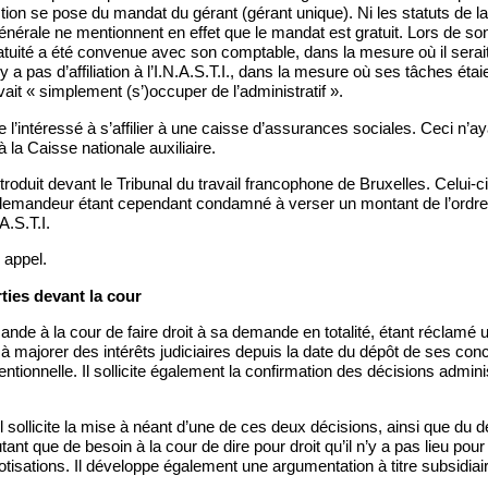
stion se pose du mandat du gérant (gérant unique). Ni les statuts de la 
nérale ne mentionnent en effet que le mandat est gratuit. Lors de son 
tuité a été convenue avec son comptable, dans la mesure où il serait 
n’y a pas d’affiliation à l’I.N.A.S.T.I., dans la mesure où ses tâches étaie
vait « simplement (s’)occuper de l’administratif ».
ite l’intéressé à s’affilier à une caisse d’assurances sociales. Ceci n’aya
e à la Caisse nationale auxiliaire.
roduit devant le Tribunal du travail francophone de Bruxelles. Celui-ci 
e demandeur étant cependant condamné à verser un montant de l’ordr
A.S.T.I.
e appel.
ties devant la cour
mande à la cour de faire droit à sa demande en totalité, étant réclamé 
à majorer des intérêts judiciaires depuis la date du dépôt de ses con
ionnelle. Il sollicite également la confirmation des décisions admini
 il sollicite la mise à néant d’une de ces deux décisions, ainsi que du
nt que de besoin à la cour de dire pour droit qu’il n’y a pas lieu pou
otisations. Il développe également une argumentation à titre subsidiai