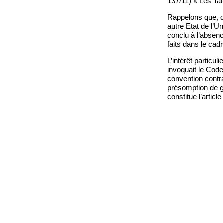
137/11) « Les Ta
Rappelons que, da
autre Etat de l’U
conclu à l’absen
faits dans le cad
L’intérêt particul
invoquait le Code
convention contra
présomption de gr
constitue l’article