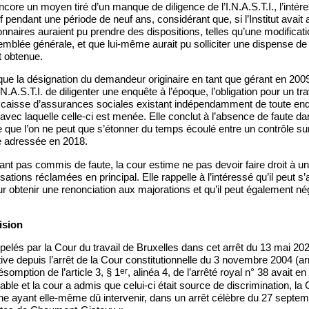
core un moyen tiré d’un manque de diligence de l’I.N.A.S.T.I., l’intér
f pendant une période de neuf ans, considérant que, si l’Institut avait
onnaires auraient pu prendre des dispositions, telles qu’une modificat
emblée générale, et que lui-même aurait pu solliciter une dispense de co
t obtenue.
que la désignation du demandeur originaire en tant que gérant en 2009
I.N.A.S.T.I. de diligenter une enquête à l’époque, l’obligation pour un tr
ne caisse d’assurances sociales existant indépendamment de toute enqu
 avec laquelle celle-ci est menée. Elle conclut à l’absence de faute dans
e que l’on ne peut que s’étonner du temps écoulé entre un contrôle s
 adressée en 2018.
ayant pas commis de faute, la cour estime ne pas devoir faire droit à
isations réclamées en principal. Elle rappelle à l’intéressé qu’il peut 
pour obtenir une renonciation aux majorations et qu’il peut également n
ision
pelés par la Cour du travail de Bruxelles dans cet arrêt du 13 mai 20
ative depuis l’arrêt de la Cour constitutionnelle du 3 novembre 2004 (ar
er
somption de l’article 3, § 1
, alinéa 4, de l’arrêté royal n° 38 avait en 
gable et la cour a admis que celui-ci était source de discrimination, la
e ayant elle-même dû intervenir, dans un arrêt célèbre du 27 septem