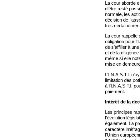
La cour aborde en
d’être resté passi
normale, les acti
décision de l’ass
très certainemen
La cour rappelle 
obligation pour l’
de s’affilier à u
et de la diligence
même si elle not
mise en demeure
L’I.N.A.S.T.I. n’
limitation des cot
à l’I.N.A.S.T.I. 
paiement.
Intérêt de la déc
Les principes rap
l’évolution législ
également. La pré
caractère irréfra
l’Union européenn