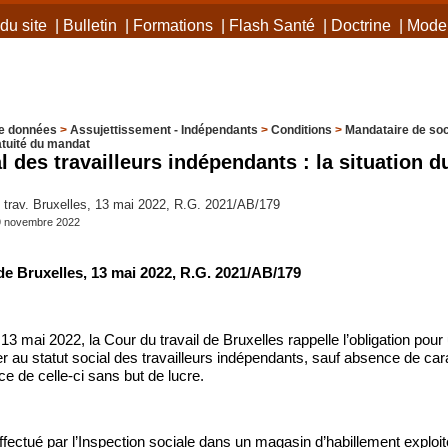
du site
|
Bulletin
|
Formations
|
Flash Santé
|
Doctrine
|
Mode 
e données
>
Assujettissement - Indépendants
>
Conditions
>
Mandataire de soc
tuité du mandat
al des travailleurs indépendants : la situation 
trav. Bruxelles, 13 mai 2022, R.G. 2021/AB/179
29 novembre 2022
de Bruxelles, 13 mai 2022, R.G. 2021/AB/179
13 mai 2022, la Cour du travail de Bruxelles rappelle l’obligation pou
lier au statut social des travailleurs indépendants, sauf absence de ca
ce de celle-ci sans but de lucre.
ffectué par l’Inspection sociale dans un magasin d’habillement exploi