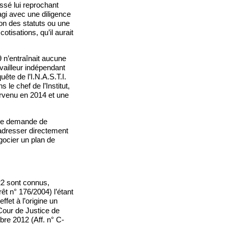
essé lui reprochant
 agi avec une diligence
ion des statuts ou une
tisations, qu’il aurait
 n’entraînait aucune
availleur indépendant
ête de l’I.N.A.S.T.I.
 le chef de l’Institut,
urvenu en 2014 et une
 une demande de
s’adresser directement
égocier un plan de
22 sont connus,
rêt n° 176/2004) l’étant
effet à l’origine un
 Cour de Justice de
bre 2012 (Aff. n° C-