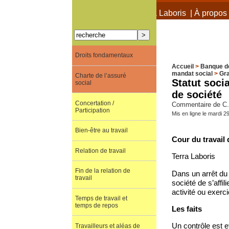
À propos de Terra Laboris
|
À propos 
Droits fondamentaux
Accueil
>
Banque d
mandat social
>
Gra
Charte de l’assuré
Statut soci
social
de société
Concertation /
Commentaire de C. 
Participation
Mis en ligne le mardi 
Bien-être au travail
Cour du travail 
Relation de travail
Terra Laboris
Fin de la relation de
Dans un arrêt du 
travail
société de s’affi
activité ou exerci
Temps de travail et
temps de repos
Les faits
Un contrôle est e
Travailleurs et aléas de