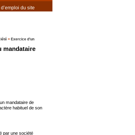
d’emploi du site
iété
>
Exercice d’un
du mandataire
r un mandataire de
ractère habituel de son
té par une société