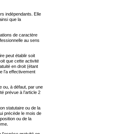
urs indépendants. Elle
ainsi que la
rations de caractère
ofessionnelle au sens
 peut établir soit
oit que cette activité
atuité en droit (étant
ne l’a effectivement
e ou, à défaut, par une
é prévue à l’article 2
on statutaire ou de la
qui précède le mois de
position ou de la
même.
 l’espèce gratuité en