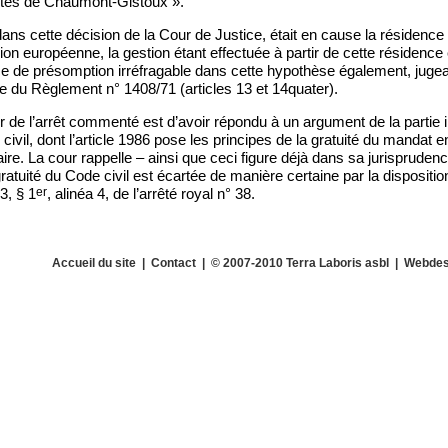
rtes de Chaumont-Gistoux ».
ns cette décision de la Cour de Justice, était en cause la résidence
nion européenne, la gestion étant effectuée à partir de cette résidenc
ce de présomption irréfragable dans cette hypothèse également, jugea
re du Règlement n° 1408/71 (articles 13 et 14quater).
ier de l’arrêt commenté est d’avoir répondu à un argument de la partie i
 civil, dont l’article 1986 pose les principes de la gratuité du mandat 
ire. La cour rappelle – ainsi que ceci figure déjà dans sa jurisprudenc
atuité du Code civil est écartée de manière certaine par la disposition
er
 3, § 1
, alinéa 4, de l’arrêté royal n° 38.
Accueil du site
|
Contact
| © 2007-2010 Terra Laboris asbl | Webdes