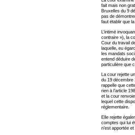
fait mais non grat
Bruxelles du 9 dé
pas de démontrer 
faut établir que l
L’intimé invoquant
contraire »), la c
Cour du travail d
laquelle, eu égar
les mandats soci
entend déduire de
particulière que co
La cour rejette un
du 19 décembre 19
rappelle que cett
rien à l’article 1
et la cour renvoie
lequel cette dispo
réglementaire.
Elle rejette égal
comptes qui lui é
n’est apportée et