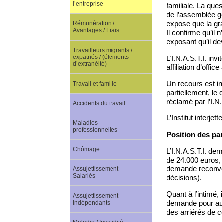
l’entreprise
familiale. La que
de l’assemblée gé
expose que la gra
Rémunération /
Avantages / Frais
Il confirme qu’il 
exposant qu’il de
Travailleurs migrants /
expatriés / (éléments
L’I.N.A.S.T.I. inv
d’extranéité)
affiliation d’offic
Un recours est int
Travail et famille
partiellement, l
réclamé par l’I.N.
Accidents du travail
L’Institut interjett
Maladies
professionnelles
Position des par
Chômage
L’I.N.A.S.T.I. de
de 24.000 euros, 
demande reconvent
Assujettissement -
Salariés
décisions).
Quant à l’intimé,
Assujettissement -
demande pour auta
Indépendants
des arriérés de c