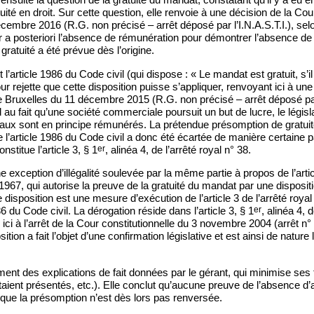
uité en droit. Sur cette question, elle renvoie à une décision de la Cou
cembre 2016 (R.G. non précisé – arrêt déposé par l’I.N.A.S.T.I.), selon 
a posteriori l’absence de rémunération pour démontrer l’absence de b
a gratuité a été prévue dès l’origine.
 l’article 1986 du Code civil (qui dispose : « Le mandat est gratuit, s’i
our rejette que cette disposition puisse s’appliquer, renvoyant ici à une
e Bruxelles du 11 décembre 2015 (R.G. non précisé – arrêt déposé par 
d au fait qu’une société commerciale poursuit un but de lucre, le légis
aux sont en principe rémunérés. La prétendue présomption de gratuit
 l’article 1986 du Code civil a donc été écartée de manière certaine pa
er
nstitue l’article 3, § 1
, alinéa 4, de l’arrêté royal n° 38.
e exception d’illégalité soulevée par la même partie à propos de l’articl
67, qui autorise la preuve de la gratuité du mandat par une dispositio
e disposition est une mesure d’exécution de l’article 3 de l’arrêté roya
er
986 du Code civil. La dérogation réside dans l’article 3, § 1
, alinéa 4, 
 ici à l’arrêt de la Cour constitutionnelle du 3 novembre 2004 (arrêt n
sition a fait l’objet d’une confirmation législative et est ainsi de nature 
ement des explications de fait données par le gérant, qui minimise ses
taient présentés, etc.). Elle conclut qu’aucune preuve de l’absence d’a
 que la présomption n’est dès lors pas renversée.