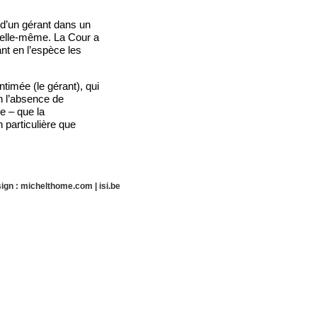
 d’un gérant dans un
e elle-même. La Cour a
nt en l’espèce les
ntimée (le gérant), qui
en l’absence de
e – que la
 particulière que
ign :
michelthome.com
|
isi.be