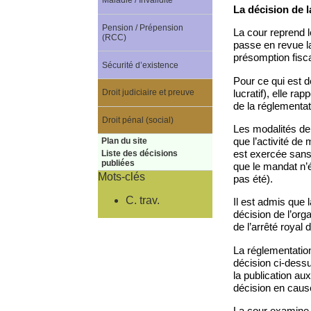
Maladie / Invalidité
La décision de l
Pension / Prépension
La cour reprend l
(RCC)
passe en revue la 
présomption fisca
Sécurité d’existence
Pour ce qui est d
lucratif), elle r
Droit judiciaire et preuve
de la réglementat
Droit pénal (social)
Les modalités de 
que l’activité de 
Plan du site
est exercée sans b
Liste des décisions
publiées
que le mandat n’ét
Mots-clés
pas été).
C. trav.
Il est admis que l
décision de l’org
de l’arrêté royal
La réglementation
décision ci-dessu
la publication au
décision en cause
La cour examine e