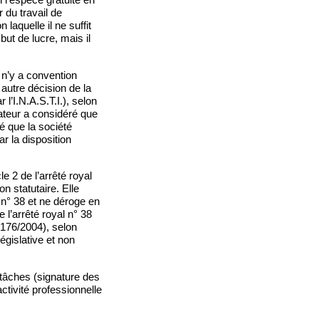
r du travail de
laquelle il ne suffit
ut de lucre, mais il
l n’y a convention
 autre décision de la
l’I.N.A.S.T.I.), selon
lateur a considéré que
é que la société
r la disposition
e 2 de l’arrêté royal
n statutaire. Elle
l n° 38 et ne déroge en
de l’arrêté royal n° 38
° 176/2004), selon
législative et non
 tâches (signature des
ctivité professionnelle