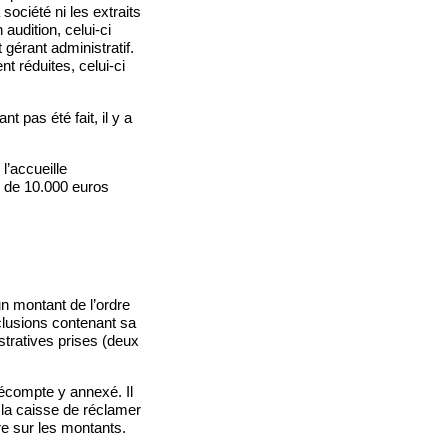
société ni les extraits
audition, celui-ci
gérant administratif.
nt réduites, celui-ci
nt pas été fait, il y a
l’accueille
e de 10.000 euros
un montant de l’ordre
clusions contenant sa
stratives prises (deux
 décompte y annexé. Il
r la caisse de réclamer
re sur les montants.