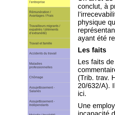
l’entreprise
conclut, à p
Rémunération /
l’irrecevabi
Avantages / Frais
physique qu
Travailleurs migrants /
représentant
expatriés / (éléments
d’extranéité)
ayant été r
Travail et famille
Les faits
Accidents du travail
Les faits d
Maladies
professionnelles
commentaire
(Trib. trav.
Chômage
20/632/A). 
Assujettissement -
Salariés
ici.
Assujettissement -
Une employé
Indépendants
incapacité d