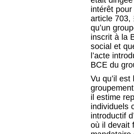
était dirigée
intérêt pour
article 703,
qu’un groupe
inscrit à la
social et q
l’acte intro
BCE du gro
Vu qu’il est
groupement 
il estime r
individuels 
introductif 
où il devai