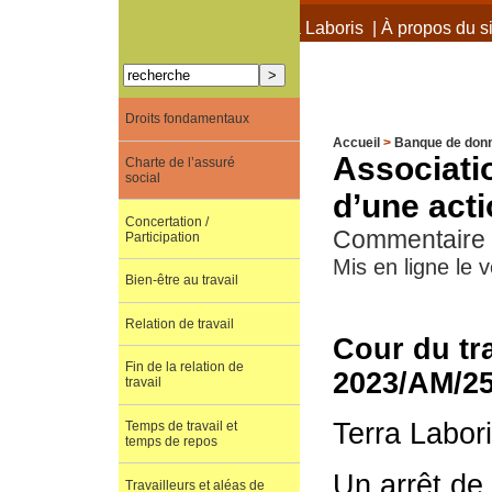
À propos de Terra Laboris
|
À propos du si
Droits fondamentaux
Accueil
>
Banque de don
Associatio
Charte de l’assuré
social
d’une acti
Concertation /
Commentaire d
Participation
Mis en ligne le
Bien-être au travail
Relation de travail
Cour du tr
Fin de la relation de
2023/AM/2
travail
Terra Labor
Temps de travail et
temps de repos
Un arrêt de
Travailleurs et aléas de