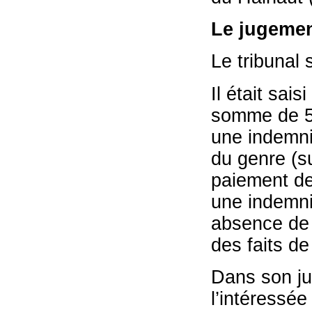
Le jugement
Le tribunal 
Il était sai
somme de 5 
une indemnit
du genre (su
paiement de 
une indemni
absence de 
des faits d
Dans son jug
l’intéressé