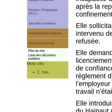
Maladie / Invalidité
après la rep
Pension / Prépension
confinemen
(RCC)
Sécurité d’existence
Elle sollici
intervenu de
Droit judiciaire et preuve
refusée.
Droit pénal (social)
Plan du site
Elle demand
Liste des décisions
licenciement
publiées
Mots-clés
de confianc
C. trav.
règlement d’
l’employeur 
travail n’ét
Elle introdu
du Hainaut (