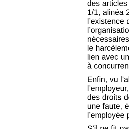
des article
1/1, alinéa 
l’existence 
l’organisati
nécessaires 
le harcèleme
lien avec u
à concurren
Enfin, vu l’
l’employeur,
des droits d
une faute, 
l’employée p
S’il ne fit 