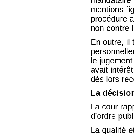
mandataire g
mentions fig
procédure a 
non contre l
En outre, il 
personnelle
le jugement 
avait intérê
dès lors re
La décisio
La cour rapp
d’ordre pub
La qualité e