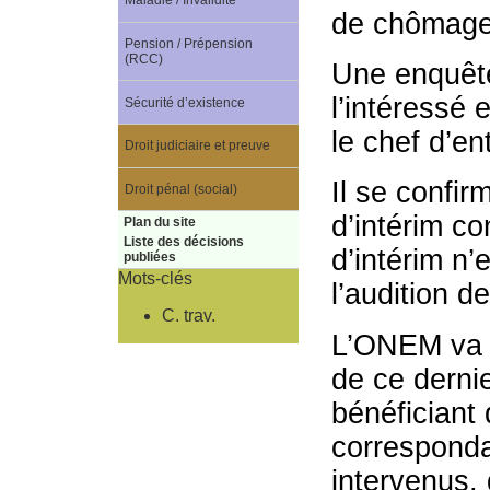
Maladie / Invalidité
de chômage
Pension / Prépension
(RCC)
Une enquête 
l’intéressé 
Sécurité d’existence
le chef d’en
Droit judiciaire et preuve
Il se confir
Droit pénal (social)
d’intérim co
Plan du site
Liste des décisions
d’intérim n
publiées
Mots-clés
l’audition d
C. trav.
L’ONEM va d
de ce dernie
bénéficiant
corresponda
intervenus,