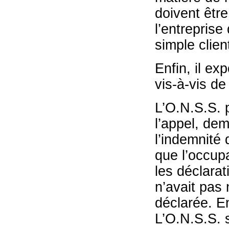
doivent être
l’entreprise
simple clien
Enfin, il ex
vis-à-vis de
L’O.N.S.S. 
l’appel, de
l’indemnité 
que l’occupa
les déclarat
n’avait pas 
déclarée. En
L’O.N.S.S. s