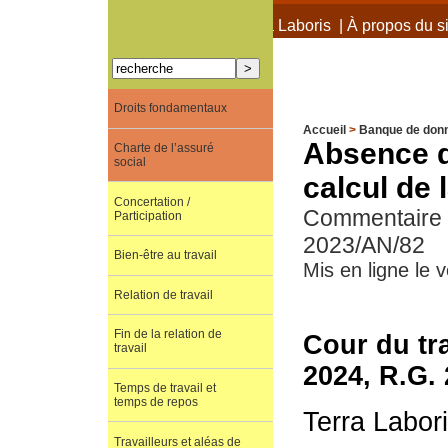
À propos de Terra Laboris
|
À propos du si
Droits fondamentaux
Accueil
>
Banque de don
Absence d
Charte de l’assuré
social
calcul de 
Concertation /
Commentaire d
Participation
2023/AN/82
Bien-être au travail
Mis en ligne le
Relation de travail
Fin de la relation de
Cour du tr
travail
2024, R.G.
Temps de travail et
temps de repos
Terra Labor
Travailleurs et aléas de