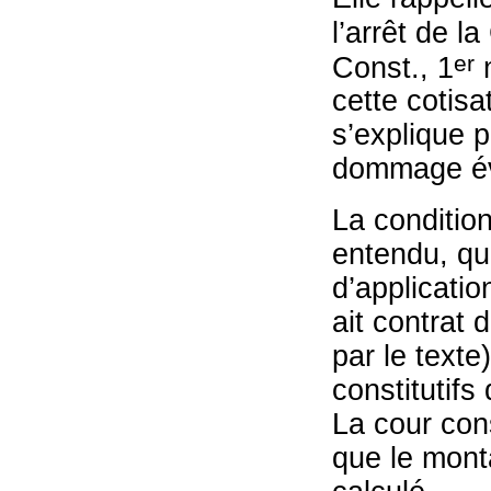
l’arrêt de l
er
Const., 1
m
cette cotisa
s’explique p
dommage éva
La condition
entendu, qu
d’application
ait contrat 
par le texte
constitutifs 
La cour con
que le mont