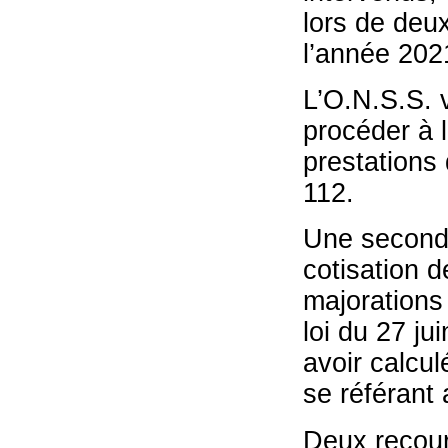
lors de deu
l’année 202
L’O.N.S.S. 
procéder à l
prestations 
112.
Une seconde
cotisation d
majorations 
loi du 27 ju
avoir calcul
se référant 
Deux recours