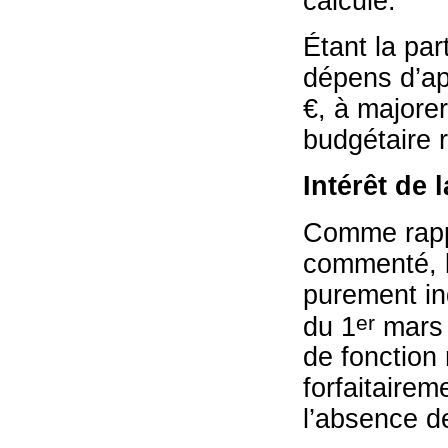
calculé.
Étant la pa
dépens d’ap
€, à majorer
budgétaire r
Intérêt de 
Comme rappel
commenté, la
purement ind
er
du 1
mars 2
de fonction 
forfaitairem
l’absence d