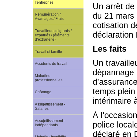
l’entreprise
Un arrêt de 
du 21 mars 
Rémunération /
Avantages / Frais
cotisation 
Travailleurs migrants /
déclaratio
expatriés / (éléments
d’extranéité)
Les faits
Travail et famille
Un travaille
Accidents du travail
dépannage 
Maladies
d’assurance
professionnelles
temps plein 
Chômage
intérimaire 
Assujettissement -
Salariés
À l’occasio
Assujettissement -
police local
Indépendants
déclaré en D