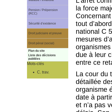
L’arrêt conf
Maladie / Invalidité
la force ma
Pension / Prépension
(RCC)
Concernant 
tout d’abord
Sécurité d’existence
national C 5
Droit judiciaire et preuve
mesures d’a
Droit pénal (social)
organismes 
Plan du site
due à leur c
Liste des décisions
publiées
entre ce ret
Mots-clés
C. trav.
La cour du t
détaillée de
organisme é
date à parti
et n’a pas v