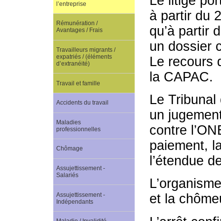
Le litige p
l’entreprise
à partir du
Rémunération /
qu’à partir 
Avantages / Frais
un dossier 
Travailleurs migrants /
expatriés / (éléments
Le recours 
d’extranéité)
la CAPAC.
Travail et famille
Le Tribunal 
Accidents du travail
un jugement
Maladies
contre l’ON
professionnelles
paiement, l
Chômage
l’étendue de
Assujettissement -
Salariés
L’organisme
Assujettissement -
et la chôme
Indépendants