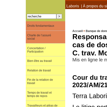
À propos de Terra Laboris
|
À propos du si
Droits fondamentaux
Accueil
>
Banque de don
Responsab
Charte de l’assuré
social
cas de do
Concertation /
C. trav. 
Participation
Mis en ligne le 
Bien-être au travail
Relation de travail
Cour du tr
Fin de la relation de
2023/AM/2
travail
Temps de travail et
Terra Labor
temps de repos
Travailleurs et aléas de