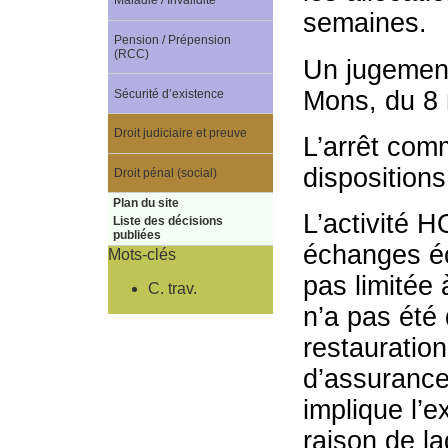
Maladie / Invalidité
semaines.
Pension / Prépension
(RCC)
Un jugement 
Mons, du 8 
Sécurité d’existence
Droit judiciaire et preuve
L’arrêt com
dispositions
Droit pénal (social)
Plan du site
L’activité 
Liste des décisions
publiées
échanges éc
Mots-clés
pas limitée
C. trav.
n’a pas été 
restauration
d’assurance
implique l’e
raison de la