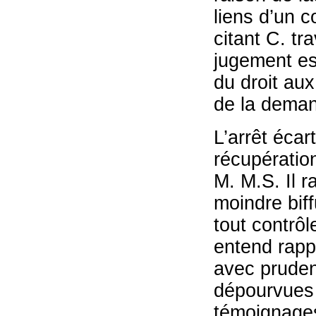
liens d’un c
citant C. t
jugement est
du droit au
de la dema
L’arrêt écart
récupération
M. M.S. Il 
moindre bif
tout contrôl
entend rapp
avec prudenc
dépourvues d
témoignages