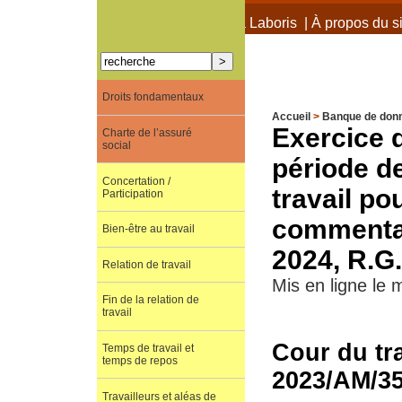
À propos de Terra Laboris
|
À propos du si
Droits fondamentaux
Accueil
>
Banque de don
Exercice 
Charte de l’assuré
social
période d
Concertation /
travail p
Participation
commentai
Bien-être au travail
2024, R.G
Relation de travail
Mis en ligne le
Fin de la relation de
travail
Cour du tr
Temps de travail et
temps de repos
2023/AM/3
Travailleurs et aléas de