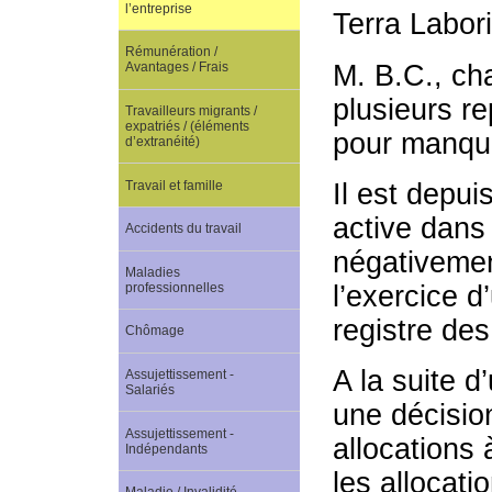
l’entreprise
Terra Labor
Rémunération /
M. B.C., cha
Avantages / Frais
plusieurs r
Travailleurs migrants /
expatriés / (éléments
pour manque
d’extranéité)
Travail et famille
Il est depui
active dans
Accidents du travail
négativemen
Maladies
professionnelles
l’exercice d
registre des
Chômage
A la suite d
Assujettissement -
Salariés
une décisio
Assujettissement -
allocations 
Indépendants
les allocati