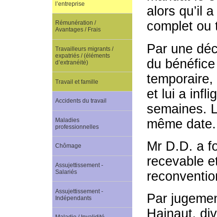
l’entreprise
alors qu’il 
complet ou 
Rémunération /
Avantages / Frais
Par une déc
Travailleurs migrants /
expatriés / (éléments
du bénéfice
d’extranéité)
temporaire,
Travail et famille
et lui a inf
Accidents du travail
semaines. L’
même date.
Maladies
professionnelles
Mr D.D. a f
Chômage
recevable e
Assujettissement -
Salariés
reconvention
Assujettissement -
Par jugement
Indépendants
Hainaut, di