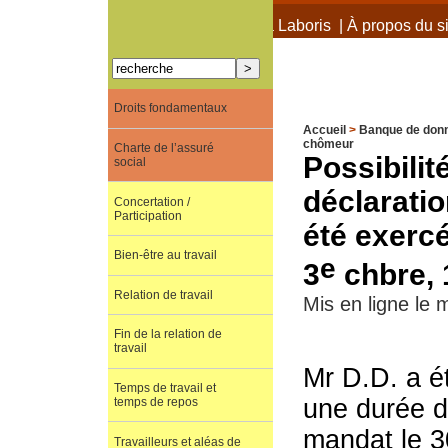
À propos de Terra Laboris
|
À propos du si
Droits fondamentaux
Accueil
>
Banque de don
chômeur
Charte de l’assuré
Possibilit
social
déclaratio
Concertation /
Participation
été exerc
Bien-être au travail
e
3
chbre, 
Relation de travail
Mis en ligne le 
Fin de la relation de
travail
Mr D.D. a é
Temps de travail et
une durée de
temps de repos
mandat le 30
Travailleurs et aléas de