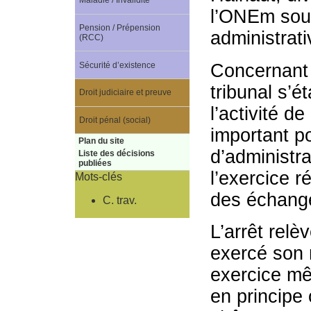
Maladie / Invalidité
l’ONEm sous
Pension / Prépension
administrati
(RCC)
Sécurité d’existence
Concernant 
tribunal s’ét
Droit judiciaire et preuve
l’activité de
Droit pénal (social)
important p
Plan du site
d’administra
Liste des décisions
publiées
l’exercice r
Mots-clés
des échang
C. trav.
L’arrêt relè
exercé son 
exercice mêm
en principe