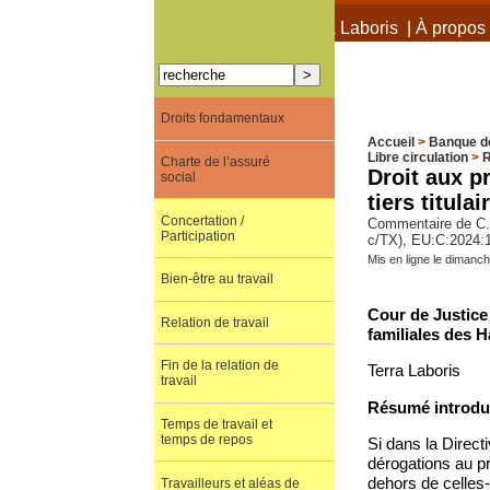
À propos de Terra Laboris
|
À propos 
Droits fondamentaux
Accueil
>
Banque d
Libre circulation
>
R
Charte de l’assuré
Droit aux p
social
tiers titula
Concertation /
Commentaire de C.J
Participation
c/TX), EU:C:2024:
Mis en ligne le dimanc
Bien-être au travail
Cour de Justice
Relation de travail
familiales des 
Fin de la relation de
Terra Laboris
travail
Résumé introduc
Temps de travail et
temps de repos
Si dans la Direc
dérogations au pri
dehors de celles-
Travailleurs et aléas de