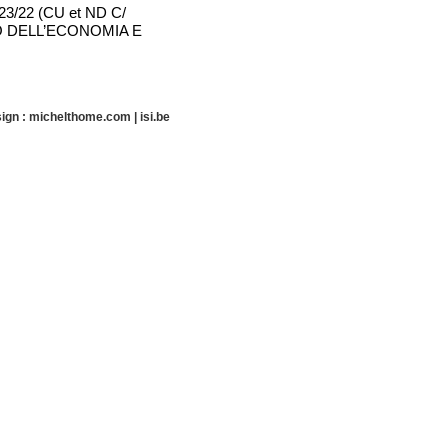
t 223/22 (CU et ND C/
O DELL’ECONOMIA E
ign :
michelthome.com
|
isi.be