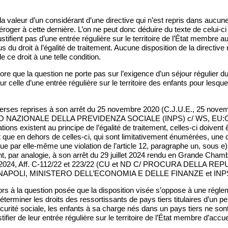
 la valeur d’un considérant d’une directive qui n’est repris dans aucun
déroger à cette dernière. L’on ne peut donc déduire du texte de celui-
justifient pas d’une entrée régulière sur le territoire de l’État membre 
us du droit à l’égalité de traitement. Aucune disposition de la directi
de ce droit à une telle condition.
re que la question ne porte pas sur l’exigence d’un séjour régulier d
r celle d’une entrée régulière sur le territoire des enfants pour lesque
verses reprises à son arrêt du 25 novembre 2020 (C.J.U.E., 25 novem
TO NAZIONALE DELLA PREVIDENZA SOCIALE (INPS) c/ WS, EU:C:2
ions existent au principe de l’égalité de traitement, celles-ci doivent 
t que en dehors de celles-ci, qui sont limitativement énumérées, une 
ue par elle-même une violation de l’article 12, paragraphe un, sous e) 
t, par analogie, à son arrêt du 29 juillet 2024 rendu en Grande Cham
let 2024, Aff. C-112/22 et 223/22 (CU et ND C/ PROCURA DELLA R
APOLI, MINISTERO DELL’ECONOMIA E DELLE FINANZE et INPS)
ors à la question posée que la disposition visée s’oppose à une régle
 déterminer les droits des ressortissants de pays tiers titulaires d’un 
curité sociale, les enfants à sa charge nés dans un pays tiers ne son
stifier de leur entrée régulière sur le territoire de l’État membre d’accue