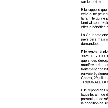
sur le territoire.
Elle rappelle que
celle-ci ne peut 
la famille qui ne 
familial sont excl
effet le bénéfice 
La Cour note enco
pays tiers mais su
demandées.
Elle renvoie à di
302/19, ISTITU
que si des dérogat
manière stricte e
traitement constit
renvoie égalemen
Chbre), 29 juil
TRIBUNALE DI N
Elle répond dès l
laquelle, afin de
prestations de sé
la condition de ju