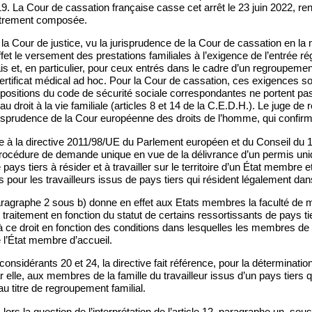
 La Cour de cassation française casse cet arrêt le 23 juin 2022, renv
trement composée.
 la Cour de justice, vu la jurisprudence de la Cour de cassation en la m
et le versement des prestations familiales à l’exigence de l’entrée rég
çais et, en particulier, pour ceux entrés dans le cadre d’un regroupement
ertificat médical ad hoc. Pour la Cour de cassation, ces exigences so
ispositions du code de sécurité sociale correspondantes ne portent pas
u droit à la vie familiale (articles 8 et 14 de la C.E.D.H.). Le juge de 
risprudence de la Cour européenne des droits de l’homme, qui confirme
ore à la directive 2011/98/UE du Parlement européen et du Conseil d
procédure de demande unique en vue de la délivrance d’un permis uniq
pays tiers à résider et à travailler sur le territoire d’un État membre e
pour les travailleurs issus de pays tiers qui résident légalement da
aragraphe 2 sous b) donne en effet aux Etats membres la faculté de m
de traitement en fonction du statut de certains ressortissants de pays t
à ce droit en fonction des conditions dans lesquelles les membres de l
de l’État membre d’accueil.
onsidérants 20 et 24, la directive fait référence, pour la détermination
ar elle, aux membres de la famille du travailleur issus d’un pays tiers
 titre de regroupement familial.
ors la question de l’interprétation de l’article 12, paragraphe un, sous 