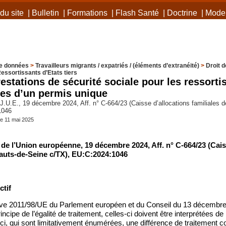
du site
|
Bulletin
|
Formations
|
Flash Santé
|
Doctrine
|
Mode 
e données
>
Travailleurs migrants / expatriés / (éléments d’extranéité)
>
Droit 
essortissants d’Etats tiers
restations de sécurité sociale pour les ressort
ires d’un permis unique
.U.E., 19 décembre 2024, Aff. n° C-664/23 (Caisse d’allocations familiales 
1046
he 11 mai 2025
 de l’Union européenne, 19 décembre 2024, Aff. n° C-664/23 (Cais
Hauts-de-Seine c/TX), EU:C:2024:1046
tif
tive 2011/98/UE du Parlement européen et du Conseil du 13 décembre 
ncipe de l’égalité de traitement, celles-ci doivent être interprétées de
ci, qui sont limitativement énumérées, une différence de traitement 