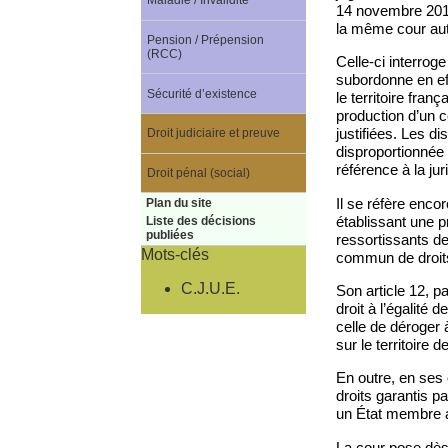
Maladie / Invalidité
14 novembre 2019.
la même cour au
Pension / Prépension
(RCC)
Celle-ci interroge
subordonne en eff
Sécurité d’existence
le territoire fran
production d’un c
justifiées. Les d
Droit judiciaire et preuve
disproportionnée a
référence à la ju
Droit pénal (social)
Il se réfère enc
Plan du site
établissant une 
Liste des décisions
publiées
ressortissants de 
Mots-clés
commun de droits 
C.J.U.E.
Son article 12, p
droit à l’égalité 
celle de déroger 
sur le territoire 
En outre, en ses c
droits garantis p
un État membre au
La cour pose dès l