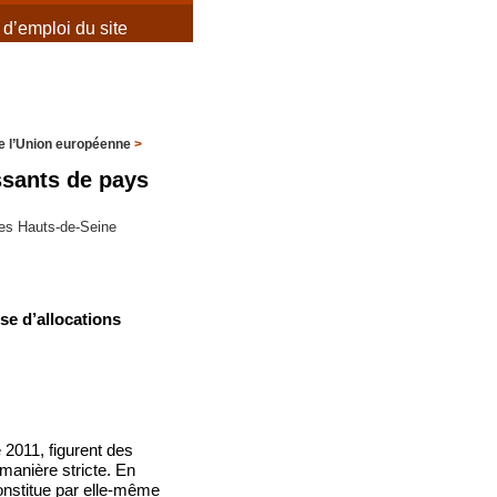
d’emploi du site
de l’Union européenne
>
issants de pays
des Hauts-de-Seine
se d’allocations
2011, figurent des
 manière stricte. En
constitue par elle-même