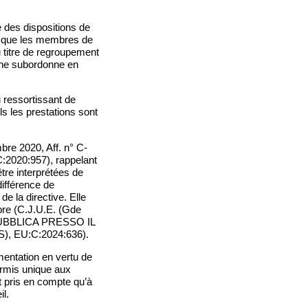
e des dispositions de
ci que les membres de
au titre de regroupement
ve ne subordonne en
u ressortissant de
ls les prestations sont
bre 2020, Aff. n° C-
020:957), rappelant
être interprétées de
différence de
de la directive. Elle
bre (C.J.U.E. (Gde
EPUBBLICA PRESSO IL
, EU:C:2024:636).
mentation en vertu de
permis unique aux
t pris en compte qu’à
il.