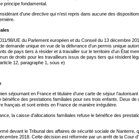
ce principe fondamental.
nsidérant d’une directive qui n’est repris dans aucune des dispositions
ernière.
gales
2011/98/UE du Parlement européen et du Conseil du 13 décembre 201
de demande unique en vue de la délivrance d’un permis unique autori
nts de pays tiers à résider et à travailler sur le territoire d’un État m
n de droits pour les travailleurs issus de pays tiers qui résident lé
rticle 12, paragraphe 1, sous e)
e
n séjournant en France et titulaire d’une carte de séjour l’autorisant à 
e bénéfice des prestations familiales pour ses trois enfants. Deux de
ire français et sont entrés en France de manière irrégulière.
ance, la caisse d’allocations familiales refuse le bénéfice des presta
rmé devant le Tribunal des affaires de sécurité sociale de Nanterre, qui
écembre 2018. Cette décision est réformée par un arrêt de la Cour d’