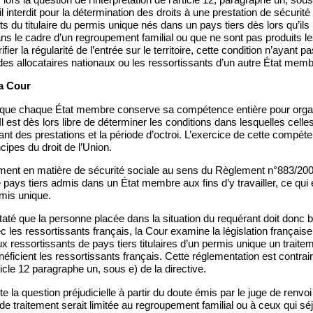
il interdit pour la détermination des droits à une prestation de sécurit
s du titulaire du permis unique nés dans un pays tiers dès lors qu’ils
 dans le cadre d’un regroupement familial ou que ne sont pas produits 
fier la régularité de l’entrée sur le territoire, cette condition n’ayant pa
des allocataires nationaux ou les ressortissants d’un autre État memb
la Cour
 que chaque État membre conserve sa compétence entière pour orga
 Il est dès lors libre de déterminer les conditions dans lesquelles cell
ant des prestations et la période d’octroi. L’exercice de cette compét
cipes du droit de l’Union.
itement en matière de sécurité sociale au sens du Règlement n°883/20
 pays tiers admis dans un État membre aux fins d’y travailler, ce qui 
rmis unique.
até que la personne placée dans la situation du requérant doit donc bén
c les ressortissants français, la Cour examine la législation française
ux ressortissants de pays tiers titulaires d’un permis unique un trait
éficient les ressortissants français. Cette réglementation est contraire
ticle 12 paragraphe un, sous e) de la directive.
e la question préjudicielle à partir du doute émis par le juge de renvoi
té de traitement serait limitée au regroupement familial ou à ceux qui s