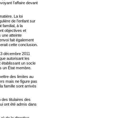
oyant l’affaire devant
atière. La loi
ulière de l’enfant sur
 familial, à la
nt objectives et
 une atteinte
renvoi fait également
rait cette conclusion.
u 13 décembre 2011
ue autorisant les
t établissant un socle
ns un État membre.
ettre des limites au
iers mais ne figure pas
a famille sont arrivés
 des titulaires des
 qui ont été admis dans
e) de la directive,