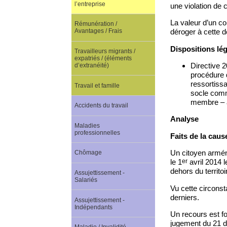
l’entreprise
une violation de 
La valeur d’un co
Rémunération /
déroger à cette d
Avantages / Frais
Dispositions lé
Travailleurs migrants /
expatriés / (éléments
Directive 
d’extranéité)
procédure 
ressortissa
Travail et famille
socle commu
membre – a
Accidents du travail
Analyse
Maladies
professionnelles
Faits de la caus
Un citoyen arménie
Chômage
er
le 1
avril 2014 l
dehors du territo
Assujettissement -
Salariés
Vu cette circonst
derniers.
Assujettissement -
Indépendants
Un recours est fo
jugement du 21 d