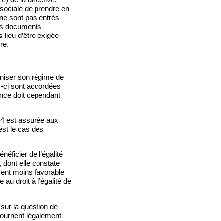
é sociale de prendre en
 ne sont pas entrés
les documents
s lieu d’être exigée
re.
niser son régime de
es-ci sont accordées
ence doit cependant
04 est assurée aux
est le cas des
éficier de l’égalité
, dont elle constate
ement moins favorable
 au droit à l’égalité de
 sur la question de
éjournent légalement