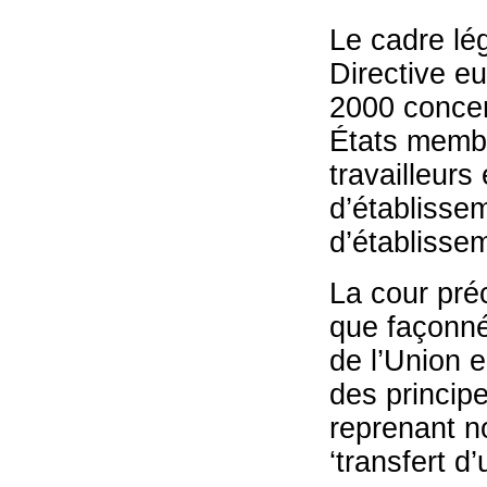
Le cadre lég
Directive e
2000 concer
États membr
travailleurs
d’établisse
d’établisse
La cour préc
que façonné
de l’Union e
des principe
reprenant n
‘transfert d