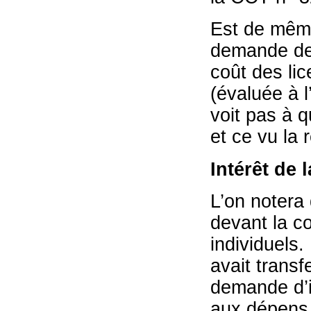
Est de même
demande de 
coût des li
(évaluée à l
voit pas à q
et ce vu la
Intérêt de 
L’on notera 
devant la cou
individuels.
avait transfe
demande d’i
aux dépens 