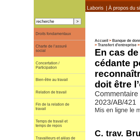
À propos de Terra Laboris
|
À propos du si
Droits fondamentaux
Accueil
>
Banque de don
>
Transfert d’entreprise
Charte de l’assuré
En cas de 
social
cédante pe
Concertation /
Participation
reconnaîtr
Bien-être au travail
doit être 
Commentaire d
Relation de travail
2023/AB/421
Fin de la relation de
travail
Mis en ligne le 
Temps de travail et
temps de repos
C. trav. Br
Travailleurs et aléas de