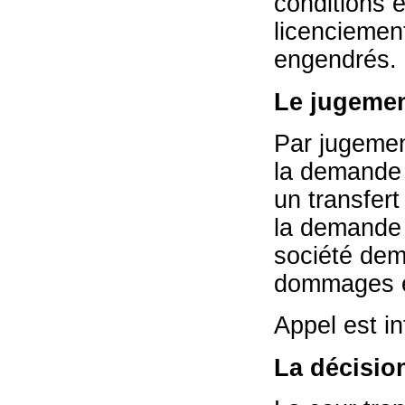
conditions e
licenciement
engendrés.
Le jugemen
Par jugement
la demande e
un transfer
la demande 
société de
dommages et
Appel est in
La décisio