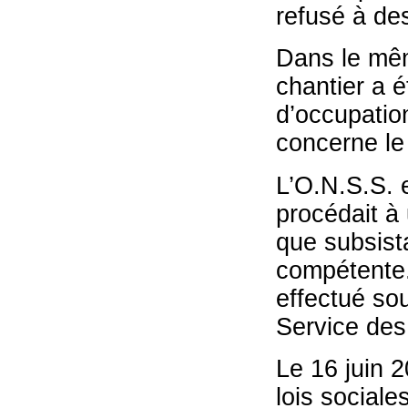
refusé à des
Dans le mêm
chantier a 
d’occupatio
concerne l
L’O.N.S.S. e
procédait à 
que subsist
compétente
effectué sou
Service des 
Le 16 juin 2
lois sociale