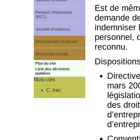
Maladie / Invalidité
Est de même
Pension / Prépension
demande de 
(RCC)
indemniser 
Sécurité d’existence
personnel, d
Droit judiciaire et preuve
reconnu.
Droit pénal (social)
Disposition
Plan du site
Liste des décisions
Directiv
publiées
Mots-clés
mars 20
C. trav.
législat
des droit
d’entrep
d’entrep
Conventi