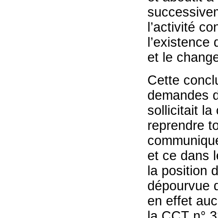
successivem
l’activité c
l’existence 
et le chang
Cette conclu
demandes de
sollicitait 
reprendre to
communiqu
et ce dans l
la position
dépourvue d
en effet au
la CCT n° 3