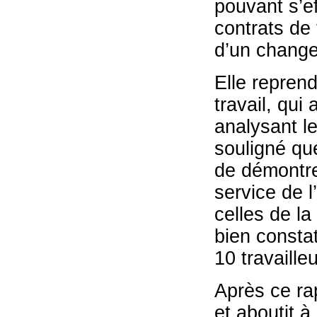
pouvant s’ef
contrats de 
d’un chang
Elle repren
travail, qui
analysant le
souligné que
de démontre
service de 
celles de la 
bien consta
10 travaille
Après ce ra
et aboutit 