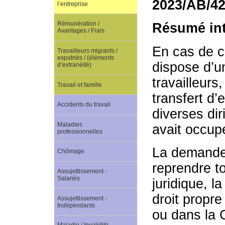
2023/AB/4
l’entreprise
Rémunération /
Résumé int
Avantages / Frais
En cas de c
Travailleurs migrants /
expatriés / (éléments
dispose d’un
d’extranéité)
travailleurs
Travail et famille
transfert d’
Accidents du travail
diverses dir
Maladies
avait occup
professionnelles
La demande 
Chômage
reprendre t
Assujettissement -
Salariés
juridique, l
droit propr
Assujettissement -
Indépendants
ou dans la 