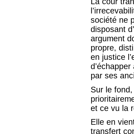
La cour tra
l’irrecevabi
société ne p
disposant d’
argument doi
propre, dist
en justice l
d’échapper a
par ses anci
Sur le fond,
prioritairem
et ce vu la 
Elle en vien
transfert co