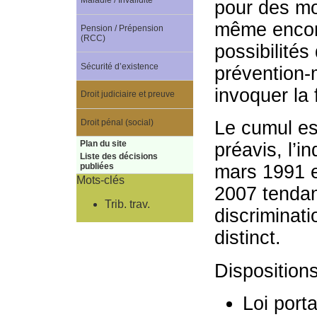
Maladie / Invalidité
pour des mo
même encore
Pension / Prépension
(RCC)
possibilités
Sécurité d’existence
prévention-
invoquer la
Droit judiciaire et preuve
Droit pénal (social)
Le cumul es
Plan du site
préavis, l’i
Liste des décisions
mars 1991 et
publiées
Mots-clés
2007 tendan
Trib. trav.
discriminat
distinct.
Disposition
Loi port