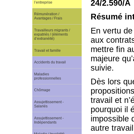
24/2.590/A
l’entreprise
Rémunération /
Résumé int
Avantages / Frais
En vertu de l
Travailleurs migrants /
expatriés / (éléments
aux contrats
d’extranéité)
mettre fin a
Travail et famille
majeure qu’
Accidents du travail
suivie.
Maladies
professionnelles
Dès lors qu
proposition
Chômage
travail et n
Assujettissement -
Salariés
pourquoi il
impossible d
Assujettissement -
Indépendants
autre travai