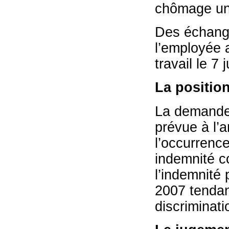
chômage un
Des échange
l’employée 
travail le 7 
La positio
La demande p
prévue à l’a
l’occurrenc
indemnité c
l’indemnité 
2007 tendan
discriminati