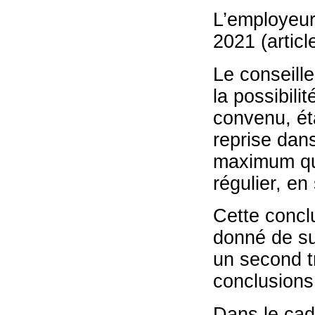
L’employeur 
2021 (artic
Le conseill
la possibili
convenu, ét
reprise dans
maximum qua
régulier, en
Cette conclu
donné de su
un second tr
conclusions
Dans le cad