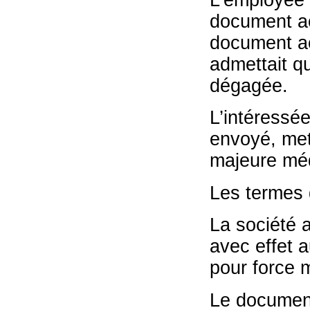
L’employée 
document ac
document ac
admettait qu
dégagée.
L’intéressée
envoyé, mett
majeure méd
Les termes 
La société 
avec effet a
pour force 
Le documen