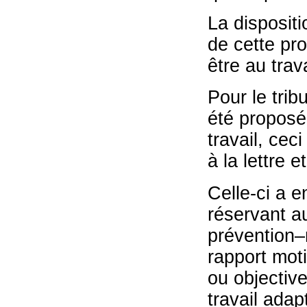
La dispositi
de cette pr
être au trava
Pour le trib
été proposé
travail, cec
à la lettre e
Celle-ci a e
réservant a
prévention–m
rapport moti
ou objectiv
travail adap