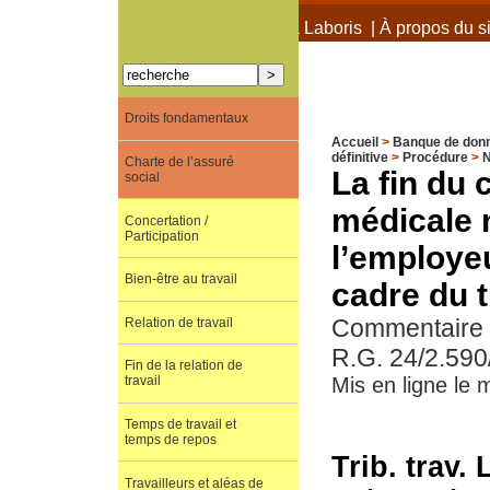
À propos de Terra Laboris
|
À propos du si
Droits fondamentaux
Accueil
>
Banque de don
définitive
>
Procédure
>
N
Charte de l’assuré
La fin du 
social
médicale 
Concertation /
Participation
l’employe
Bien-être au travail
cadre du t
Commentaire de
Relation de travail
R.G. 24/2.590
Fin de la relation de
travail
Mis en ligne le 
Temps de travail et
temps de repos
Trib. trav.
Travailleurs et aléas de