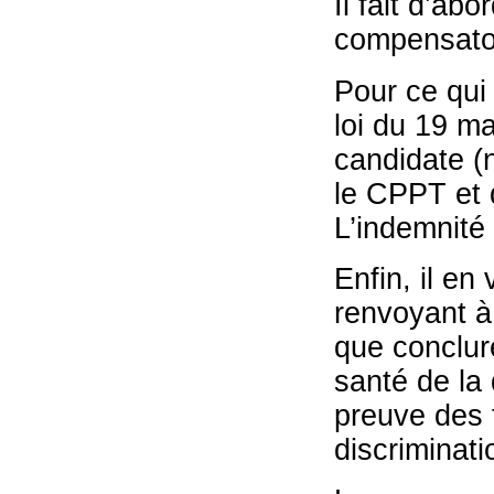
Il fait d’ab
compensatoi
Pour ce qui 
loi du 19 ma
candidate (
le CPPT et 
L’indemnité 
Enfin, il en
renvoyant à 
que conclure
santé de la
preuve des f
discriminati