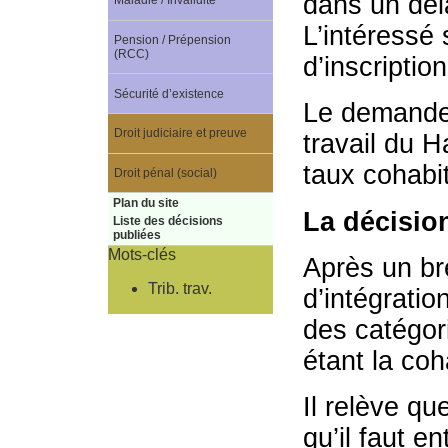
dans un déla
Maladie / Invalidité
L’intéressé 
Pension / Prépension
(RCC)
d’inscripti
Sécurité d’existence
Le demandeu
Droit judiciaire et preuve
travail du H
taux cohabi
Droit pénal (social)
Plan du site
La décisio
Liste des décisions
publiées
Mots-clés
Après un br
Trib. trav.
d’intégratio
des catégori
étant la coh
Il relève qu
qu’il faut e