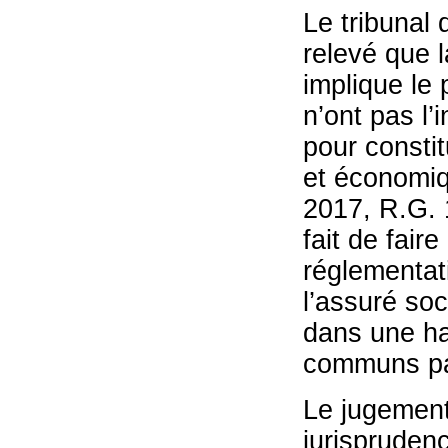
Le tribunal 
relevé que l
implique le
n’ont pas l’
pour consti
et économiqu
2017, R.G. 1
fait de fair
réglementat
l’assuré soc
dans une hab
communs pa
Le jugement
jurispruden