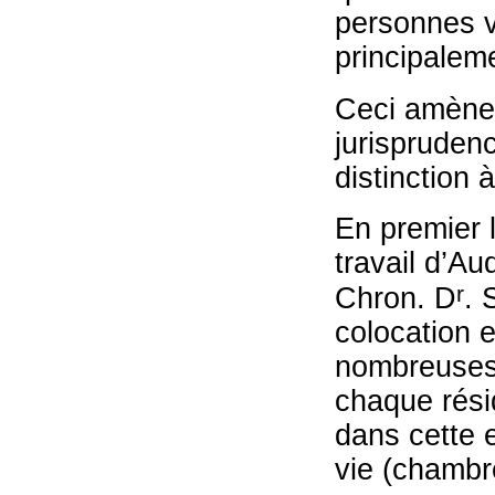
personnes v
principalem
Ceci amène l
jurisprudenc
distinction 
En premier l
travail d’Au
r
Chron. D
. 
colocation 
nombreuses
chaque résid
dans cette 
vie (chambr