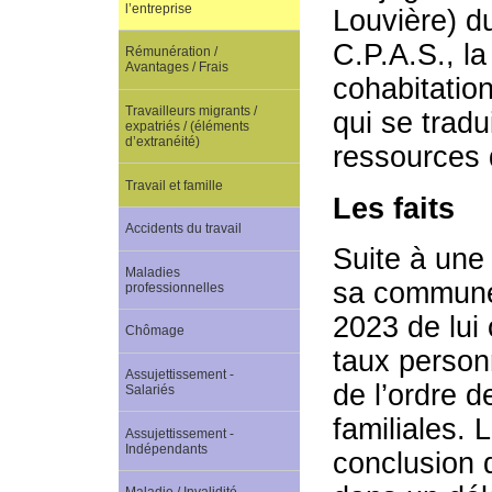
l’entreprise
Louvière) du
C.P.A.S., la
Rémunération /
Avantages / Frais
cohabitation
Travailleurs migrants /
qui se trad
expatriés / (éléments
d’extranéité)
ressources d
Travail et famille
Les faits
Accidents du travail
Suite à une
Maladies
sa commune,
professionnelles
2023 de lui 
Chômage
taux person
Assujettissement -
de l’ordre d
Salariés
familiales. 
Assujettissement -
Indépendants
conclusion d