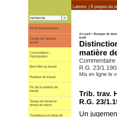
À propos de Terra Laboris
|
À propos du si
Droits fondamentaux
Accueil
>
Banque de don
Isolé
Charte de l’assuré
Distinctio
social
matière de
Concertation /
Participation
Commentaire de
R.G. 23/1.190
Bien-être au travail
Mis en ligne le 
Relation de travail
Fin de la relation de
travail
Trib. trav.
R.G. 23/1.
Temps de travail et
temps de repos
Un jugement
Travailleurs et aléas de