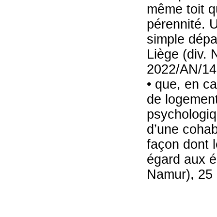
même toit qu
pérennité. 
simple dépan
Liège (div.
2022/AN/14
• que, en ca
de logement
psychologiq
d’une cohabi
façon dont 
égard aux él
Namur), 25 