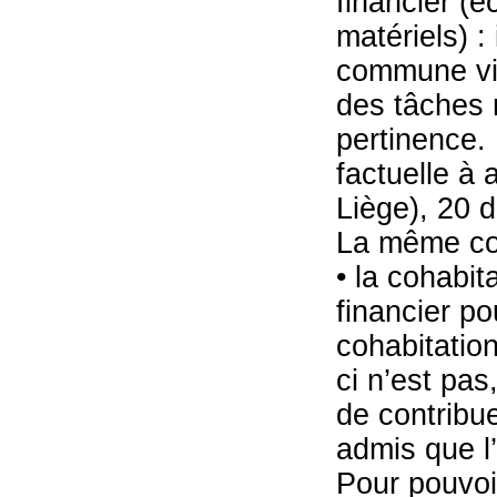
financier (é
matériels) :
commune via
des tâches 
pertinence. 
factuelle à 
Liège), 20 
La même cou
• la cohabi
financier pou
cohabitation
ci n’est pas
de contribue
admis que l’
Pour pouvoi