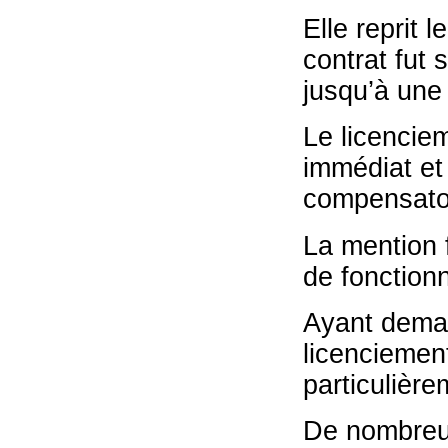
Elle reprit l
contrat fut
jusqu’à une
Le licenciem
immédiat et
compensatoi
La mention f
de fonctionn
Ayant deman
licenciemen
particulière
De nombreux