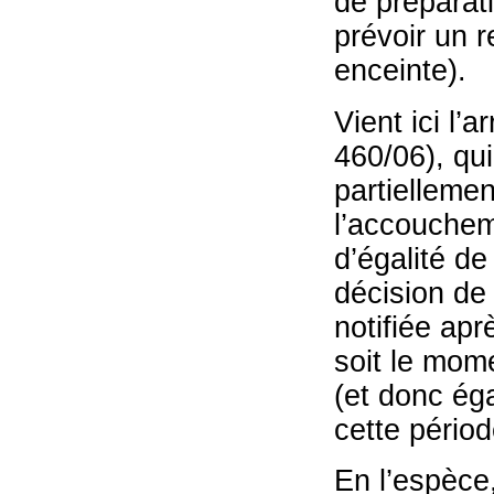
de préparati
prévoir un r
enceinte).
Vient ici l’
460/06), qu
partielleme
l’accouchem
d’égalité de
décision de 
notifiée apr
soit le mom
(et donc éga
cette périod
En l’espèce,