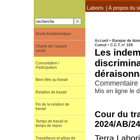
À propos de Terra Laboris
|
À propos du si
Droits fondamentaux
Accueil
>
Banque de don
Cumul
>
C.C.T. n° 109
Charte de l’assuré
Les indem
social
discrimin
Concertation /
Participation
déraisonn
Bien-être au travail
Commentaire d
Mis en ligne le
Relation de travail
Fin de la relation de
travail
Cour du tra
Temps de travail et
2024/AB/2
temps de repos
Terra Labor
Travailleurs et aléas de