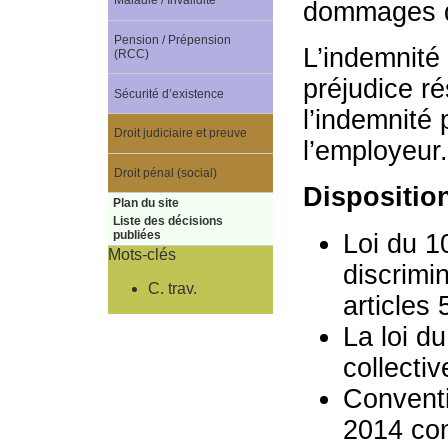
Maladie / Invalidité
dommages di
Pension / Prépension
L’indemnité
(RCC)
préjudice ré
Sécurité d’existence
l’indemnité
Droit judiciaire et preuve
l’employeur.
Droit pénal (social)
Dispositio
Plan du site
Liste des décisions
publiées
Loi du 1
Mots-clés
discrimi
C. trav.
articles 
La loi d
collectiv
Conventi
2014 con