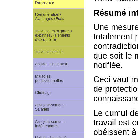
l’entreprise
Résumé int
Rémunération /
Avantages / Frais
Une mesure 
Travailleurs migrants /
totalement 
expatriés / (éléments
d’extranéité)
contradictio
Travail et famille
que soit le
notifiée.
Accidents du travail
Maladies
Ceci vaut mê
professionnelles
de protectio
Chômage
connaissanc
Assujettissement -
Salariés
Le cumul de
travail est 
Assujettissement -
Indépendants
obéissent à 