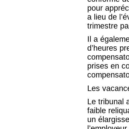
pour appréci
a lieu de l’
trimestre par
Il a égalem
d’heures pr
compensatoi
prises en c
compensatoi
Les vacance
Le tribunal 
faible reliq
un élargisse
l’employeur