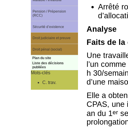
Maladie / Invalidité
Arrêté ro
Pension / Prépension
d’allocat
(RCC)
Sécurité d’existence
Analyse
Droit judiciaire et preuve
Faits de la
Droit pénal (social)
Une travail
Plan du site
l’un comme 
Liste des décisions
publiées
h 30/semain
Mots-clés
d’une maiso
C. trav.
Elle a obte
CPAS, une i
er
an du 1
se
prolongatio