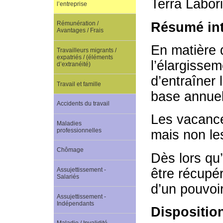
Terra Labor
l’entreprise
Résumé int
Rémunération /
Avantages / Frais
En matière d
Travailleurs migrants /
expatriés / (éléments
l’élargissem
d’extranéité)
d’entraîner 
Travail et famille
base annuell
Accidents du travail
Les vacance
Maladies
professionnelles
mais non le
Chômage
Dès lors qu’
être récupé
Assujettissement -
Salariés
d’un pouvoir
Assujettissement -
Indépendants
Dispositio