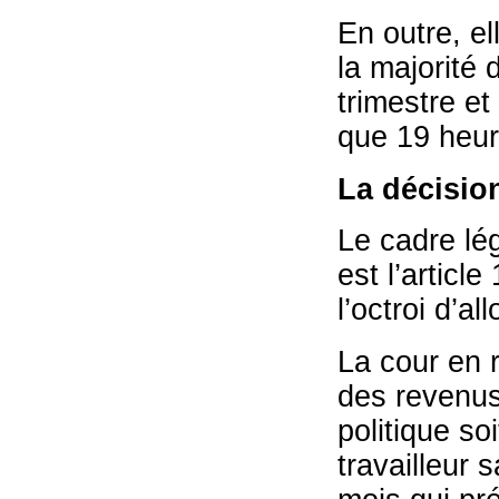
En outre, el
la majorité
trimestre et
que 19 heur
La décisio
Le cadre lég
est l’article
l’octroi d’al
La cour en r
des revenus
politique so
travailleur 