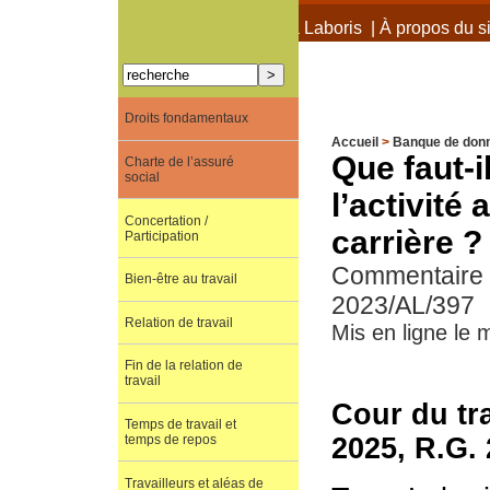
À propos de Terra Laboris
|
À propos du si
Droits fondamentaux
Accueil
>
Banque de don
Que faut-i
Charte de l’assuré
social
l’activité
Concertation /
carrière ?
Participation
Commentaire d
Bien-être au travail
2023/AL/397
Relation de travail
Mis en ligne le 
Fin de la relation de
travail
Cour du tra
Temps de travail et
2025, R.G.
temps de repos
Travailleurs et aléas de