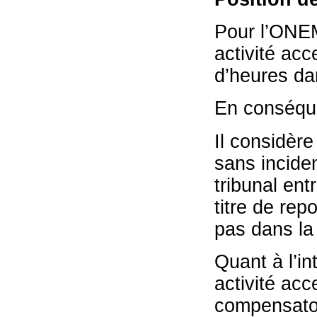
Pour l’ONEM
activité ac
d’heures da
En conséque
Il considèr
sans inciden
tribunal en
titre de rep
pas dans la
Quant à l’in
activité ac
compensatoi