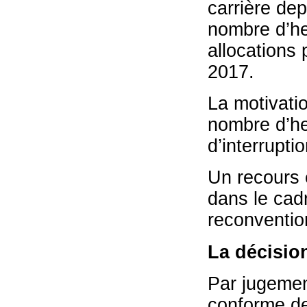
carrière dep
nombre d’heu
allocations 
2017.
La motivati
nombre d’he
d’interrupti
Un recours e
dans le cad
reconvention
La décisio
Par jugemen
conforme de 