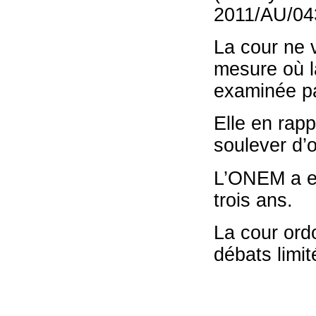
2011/AU/04
La cour ne 
mesure où la
examinée pa
Elle en rapp
soulever d’o
L’ONEM a en
trois ans.
La cour ord
débats limit