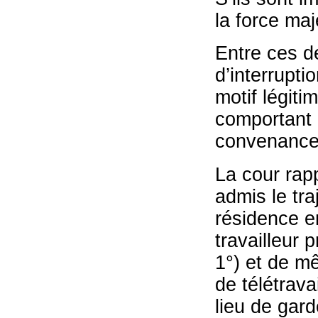
la force maj
Entre ces de
d’interrupti
motif légiti
comportant 
convenance 
La cour rapp
admis le traj
résidence en
travailleur 
1°) et de mê
de télétravai
lieu de gard