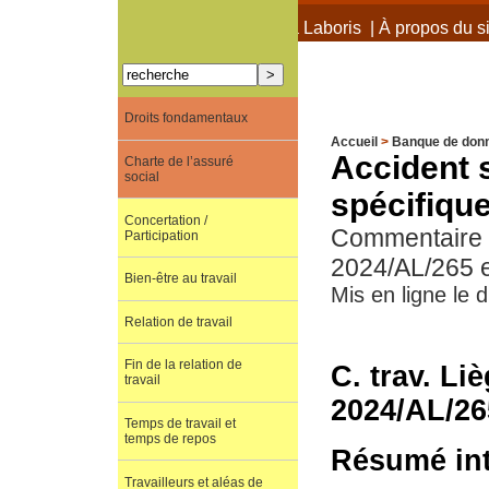
À propos de Terra Laboris
|
À propos du si
Droits fondamentaux
Accueil
>
Banque de don
Accident s
Charte de l’assuré
social
spécifique
Concertation /
Commentaire de
Participation
2024/AL/265 
Bien-être au travail
Mis en ligne le
Relation de travail
Fin de la relation de
C. trav. Liè
travail
2024/AL/26
Temps de travail et
temps de repos
Résumé int
Travailleurs et aléas de