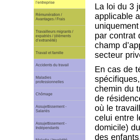
l’entreprise
La loi du 3 
applicable 
Rémunération /
Avantages / Frais
uniquement 
Travailleurs migrants /
par contrat 
expatriés / (éléments
d’extranéité)
champ d’appl
secteur priv
Travail et famille
Accidents du travail
En cas de té
spécifiques
Maladies
professionnelles
chemin du tra
Chômage
de résidence
où le travai
Assujettissement -
Salariés
celui entre 
Assujettissement -
domicile) du
Indépendants
des enfants