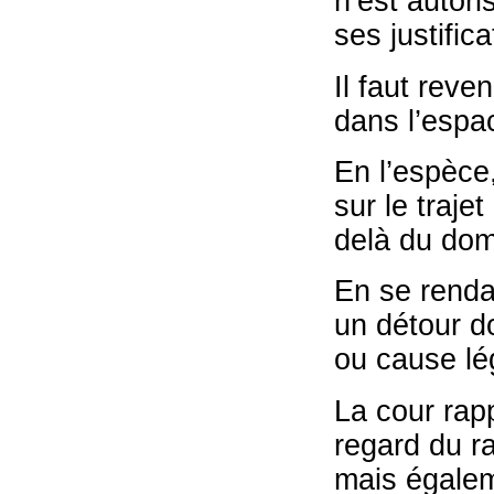
n’est autori
ses justific
Il faut reve
dans l’espa
En l’espèce
sur le traje
delà du domi
En se rendan
un détour don
ou cause lé
La cour rap
regard du ra
mais égalem