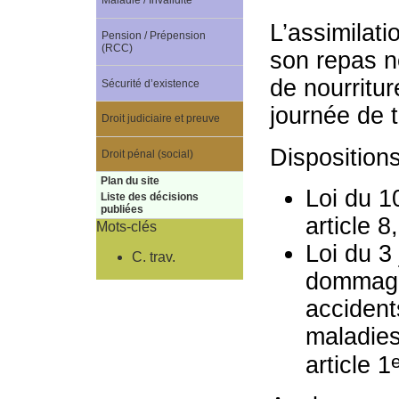
Maladie / Invalidité
L’assimilati
Pension / Prépension
(RCC)
son repas ne
de nourritu
Sécurité d’existence
journée de t
Droit judiciaire et preuve
Disposition
Droit pénal (social)
Plan du site
Loi du 10
Liste des décisions
publiées
article 8
Mots-clés
Loi du 3 
C. trav.
dommages
accident
maladies
article 1