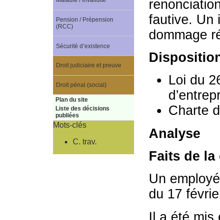
Maladie / Invalidité
renonciatio
fautive. Un 
Pension / Prépension
(RCC)
dommage ré
Sécurité d’existence
Dispositio
Droit judiciaire et preuve
Loi du 2
Droit pénal (social)
d’entrepr
Plan du site
Charte de
Liste des décisions
publiées
Mots-clés
Analyse
C. trav.
Faits de la
Un employé 
du 17 févri
Il a été mi