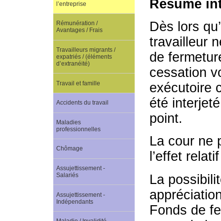
Résumé int
l’entreprise
Dès lors qu’
Rémunération /
Avantages / Frais
travailleur 
Travailleurs migrants /
de fermetur
expatriés / (éléments
d’extranéité)
cessation vo
Travail et famille
exécutoire 
été interjeté
Accidents du travail
point.
Maladies
professionnelles
La cour ne p
Chômage
l’effet relati
Assujettissement -
Salariés
La possibili
appréciatio
Assujettissement -
Indépendants
Fonds de fe