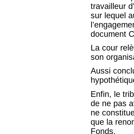
travailleur 
sur lequel 
l’engagement
document C
La cour relè
son organis
Aussi conclu
hypothétiq
Enfin, le t
de ne pas av
ne constitu
que la renon
Fonds.