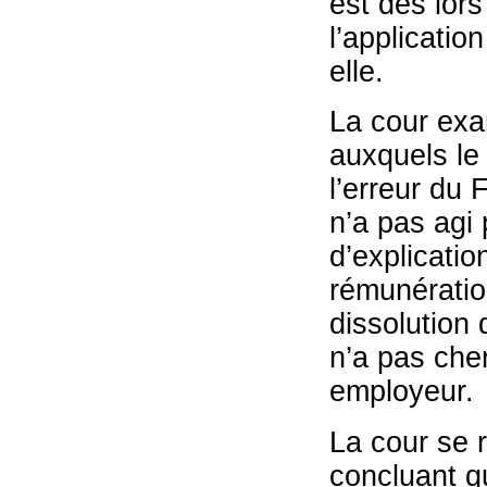
est dès lors
l’applicatio
elle.
La cour exa
auxquels le
l’erreur du
n’a pas agi
d’explicati
rémunératio
dissolution 
n’a pas che
employeur.
La cour se r
concluant q