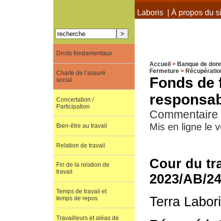
À propos de Terra Laboris
|
À propos du si
Droits fondamentaux
Accueil
>
Banque de don
Fermeture
>
Récupération
Charte de l’assuré
Fonds de 
social
responsabi
Concertation /
Participation
Commentaire d
Mis en ligne le
Bien-être au travail
Relation de travail
Cour du tra
Fin de la relation de
travail
2023/AB/2
Temps de travail et
Terra Labor
temps de repos
Travailleurs et aléas de