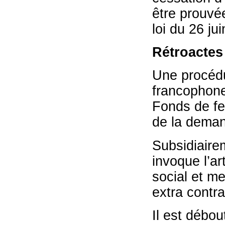
être prouvée
loi du 26 ju
Rétroactes
Une procédur
francophone
Fonds de fer
de la deman
Subsidiairem
invoque l’ar
social et me
extra contrac
Il est débo