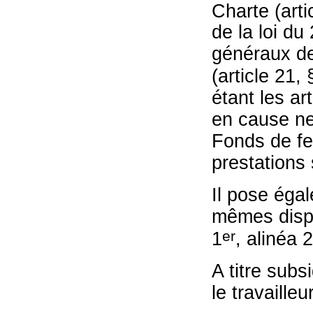
Charte (arti
de la loi du
généraux de 
(article 21, 
étant les ar
en cause ne
Fonds de fer
prestations 
Il pose éga
mêmes dispos
er
1
, alinéa 
A titre subsi
le travaille