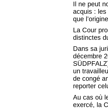
Il ne peut n
acquis : les
que l’origin
La Cour pro
distinctes 
Dans sa jur
décembre 2
SÜDPFALZ), 
un travaill
de congé an
reporter celu
Au cas où l
exercé, la C