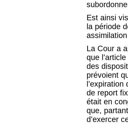
subordonner l
Est ainsi v
la période d
assimilation 
La Cour a a
que l’articl
des disposit
prévoient qu
l’expiration
de report fix
était en con
que, partant
d’exercer ce