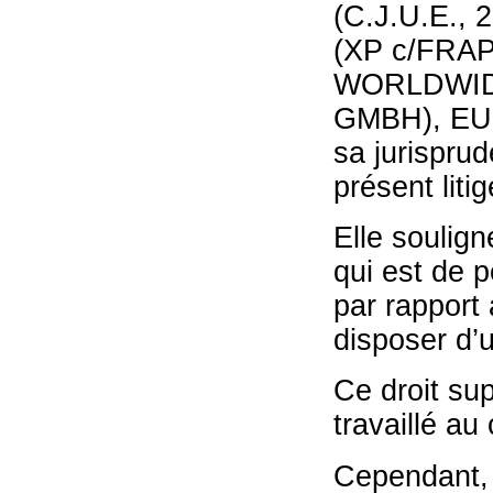
(C.J.U.E., 
(XP c/FR
WORLDWID
GMBH), EU:C
sa jurisprud
présent liti
Elle soulign
qui est de p
par rapport 
disposer d’u
Ce droit sup
travaillé au
Cependant, 