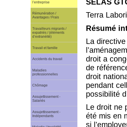
SELAS GTC
l’entreprise
Terra Labor
Rémunération /
Avantages / Frais
Résumé int
Travailleurs migrants /
expatriés / (éléments
d’extranéité)
La directiv
Travail et famille
l’aménageme
droit a cong
Accidents du travail
de référence
Maladies
professionnelles
droit nation
pendant cell
Chômage
possibilité 
Assujettissement -
Salariés
Le droit ne 
Assujettissement -
été mis en 
Indépendants
si l’employe