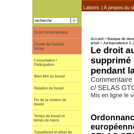
À propos de Terra Laboris
|
À propos du si
Droits fondamentaux
Accueil
>
Banque de don
privé
>
Jurisprudence C.J
Charte de l’assuré
Le droit a
social
supprimé o
Concertation /
Participation
pendant l
Bien-être au travail
Commentaire de
c/ SELAS GTC
Relation de travail
Mis en ligne le
Fin de la relation de
travail
Ordonnance
Temps de travail et
temps de repos
européenne,
Travailleurs et aléas de