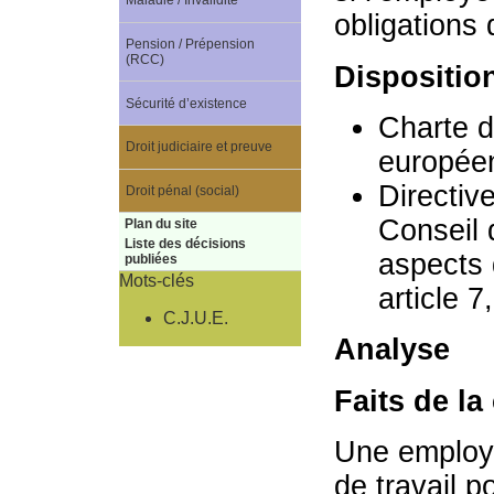
Maladie / Invalidité
obligations 
Pension / Prépension
(RCC)
Dispositio
Sécurité d’existence
Charte d
Droit judiciaire et preuve
européen
Directiv
Droit pénal (social)
Conseil 
Plan du site
Liste des décisions
aspects 
publiées
Mots-clés
article 
C.J.U.E.
Analyse
Faits de la
Une employé
de travail 