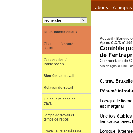
À propos de Terra Laboris
|
À propos 
Droits fondamentaux
Accueil
>
Banque d
Après C.C.T. n° 109
Charte de l’assuré
Contrôle ju
social
de l’entrepr
Concertation /
Commentaire de C. 
Participation
Mis en ligne le lundi 
Bien-être au travail
C. trav. Bruxell
Relation de travail
Résumé introduc
Fin de la relation de
Lorsque le licenc
travail
est marginal.
Temps de travail et
Une fois établies
temps de repos
lien causal avec 
Lorsque, à terme,
Travailleurs et aléas de