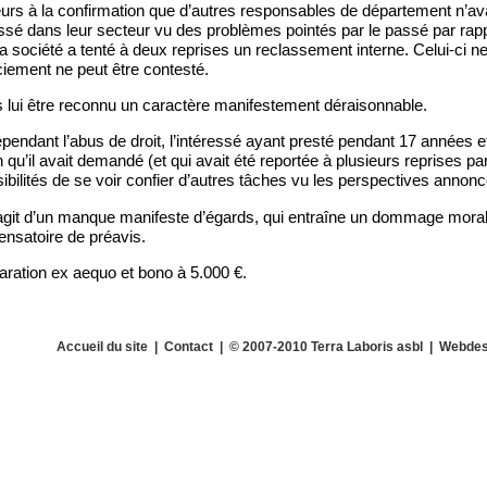
eurs à la confirmation que d’autres responsables de département n’av
essé dans leur secteur vu des problèmes pointés par le passé par rappo
la société a tenté à deux reprises un reclassement interne. Celui-ci n
nciement ne peut être contesté.
rs lui être reconnu un caractère manifestement déraisonnable.
endant l’abus de droit, l’intéressé ayant presté pendant 17 années et
 qu’il avait demandé (et qui avait été reportée à plusieurs reprises par
ibilités de se voir confier d’autres tâches vu les perspectives annon
s’agit d’un manque manifeste d’égards, qui entraîne un dommage mora
ensatoire de préavis.
éparation ex aequo et bono à 5.000 €.
Accueil du site
|
Contact
| © 2007-2010 Terra Laboris asbl | Webdes