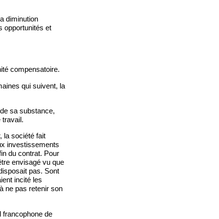
la diminution
s opportunités et
nité compensatoire.
aines qui suivent, la
 de sa substance,
travail.
la société fait
aux investissements
fin du contrat. Pour
 être envisagé vu que
disposait pas. Sont
ent incité les
à ne pas retenir son
ail francophone de