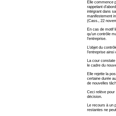
Elle commence par
rappelant d’abor
intégrant dans sa 
manifestement in
(Cass., 22 novemb
En cas de motif l
qu’un contrôle m
l’entreprise.
L’objet du contrôl
l’entreprise ainsi
La cour constate q
le cadre du nouve
Elle rejette la p
certaine durée au
de nouvelles tâch
Ceci relève pour 
décision.
Le recours à un p
restantes ne peut 