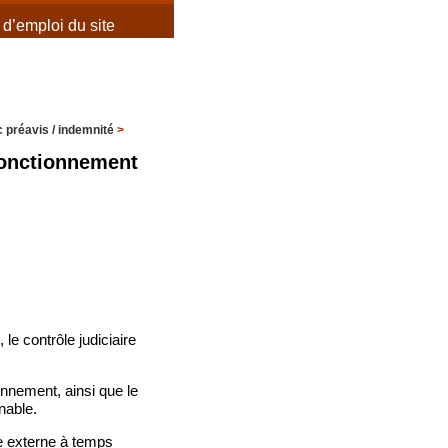
d’emploi du site
 préavis / indemnité
>
fonctionnement
le contrôle judiciaire
onnement, ainsi que le
nable.
re externe à temps