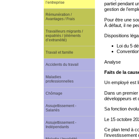
l’entreprise
partiel pendant u
gestion de l’emplo
Rémunération /
Avantages / Frais
Pour être une sou
À défaut, il ne p
Travailleurs migrants /
Dispositions léga
expatriés / (éléments
d’extranéité)
Loi du 5 dé
Convention 
Travail et famille
Analyse
Accidents du travail
Faits de la caus
Maladies
professionnelles
Un employé est li
Dans un premier t
Chômage
développeurs et 
Assujettissement -
Sa fonction évol
Salariés
Le 15 octobre 20
Assujettissement -
Indépendants
Ce plan tend à con
l’investissement