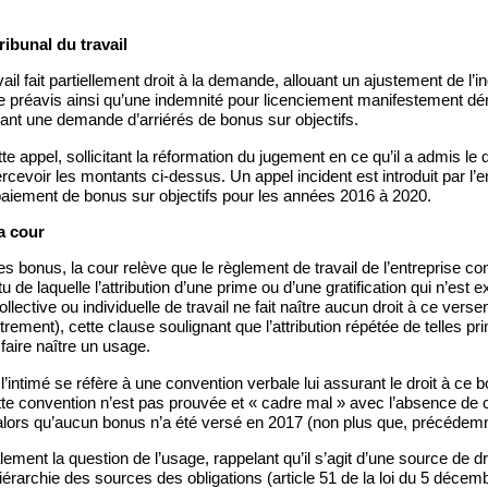
ribunal du travail
vail fait partiellement droit à la demande, allouant un ajustement de l’
 préavis ainsi qu’une indemnité pour licenciement manifestement dé
ant une demande d’arriérés de bonus sur objectifs.
tte appel, sollicitant la réformation du jugement en ce qu’il a admis le d
evoir les montants ci-dessus. Un appel incident est introduit par l’
iement de bonus sur objectifs pour les années 2016 à 2020.
a cour
es bonus, la cour relève que le règlement de travail de l’entreprise co
 de laquelle l’attribution d’une prime ou d’une gratification qui n’est exi
lective ou individuelle de travail ne fait naître aucun droit à ce vers
rement), cette clause soulignant que l’attribution répétée de telles pri
faire naître un usage.
l’intimé se réfère à une convention verbale lui assurant le droit à ce b
tte convention n’est pas prouvée et « cadre mal » avec l’absence de 
, alors qu’aucun bonus n’a été versé en 2017 (non plus que, précédem
ement la question de l’usage, rappelant qu’il s’agit d’une source de dr
 hiérarchie des sources des obligations (article 51 de la loi du 5 décem