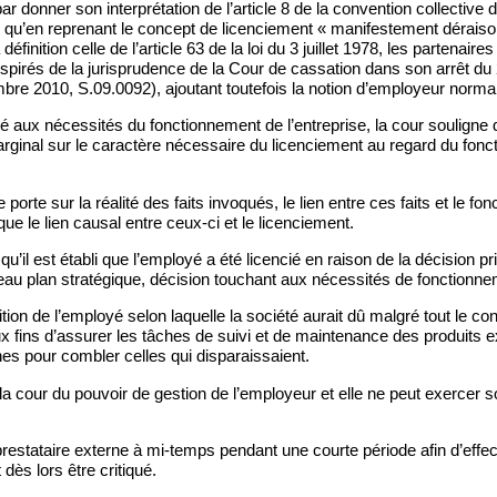
 donner son interprétation de l’article 8 de la convention collective de
d qu’en reprenant le concept de licenciement « manifestement déraiso
définition celle de l’article 63 de la loi du 3 juillet 1978, les partenair
spirés de la jurisprudence de la Cour de cassation dans son arrêt d
re 2010, S.09.0092), ajoutant toutefois la notion d’employeur normal
ié aux nécessités du fonctionnement de l’entreprise, la cour souligne 
arginal sur le caractère nécessaire du licenciement au regard du fon
e porte sur la réalité des faits invoqués, le lien entre ces faits et le f
 que le lien causal entre ceux-ci et le licenciement.
u’il est établi que l’employé a été licencié en raison de la décision pr
au plan stratégique, décision touchant aux nécessités de fonctionnem
osition de l’employé selon laquelle la société aurait dû malgré tout le 
x fins d’assurer les tâches de suivi et de maintenance des produits exi
es pour combler celles qui disparaissaient.
la cour du pouvoir de gestion de l’employeur et elle ne peut exercer s
restataire externe à mi-temps pendant une courte période afin d’effec
dès lors être critiqué.