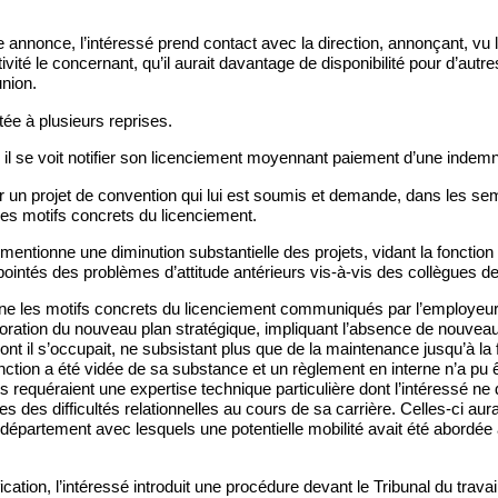
te annonce, l’intéressé prend contact avec la direction, annonçant, vu 
ivité le concernant, qu’il aurait davantage de disponibilité pour d’autre
nion.
tée à plusieurs reprises.
u, il se voit notifier son licenciement moyennant paiement d’une indem
er un projet de convention qui lui est soumis et demande, dans les sem
s motifs concrets du licenciement.
ntionne une diminution substantielle des projets, vidant la fonction
ointés des problèmes d’attitude antérieurs vis-à-vis des collègues de 
e les motifs concrets du licenciement communiqués par l’employeur, 
aboration du nouveau plan stratégique, impliquant l’absence de nouve
ont il s’occupait, ne subsistant plus que de la maintenance jusqu’à la 
onction a été vidée de sa substance et un règlement en interne n’a pu
s requéraient une expertise technique particulière dont l’intéressé ne 
 des difficultés relationnelles au cours de sa carrière. Celles-ci aurai
épartement avec lesquels une potentielle mobilité avait été abordée 
fication, l’intéressé introduit une procédure devant le Tribunal du trav