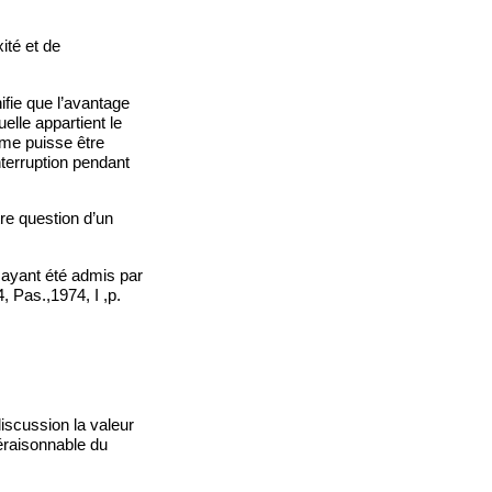
ité et de
nifie que l’avantage
uelle appartient le
rime puisse être
interruption pendant
tre question d’un
i ayant été admis par
 Pas.,1974, I ,p.
iscussion la valeur
éraisonnable du