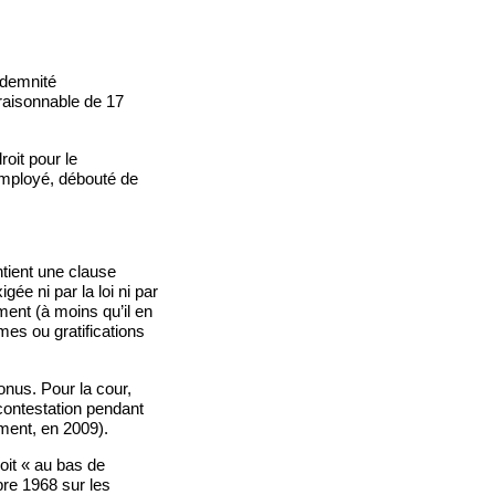
indemnité
raisonnable de 17
roit pour le
employé, débouté de
ntient une clause
gée ni par la loi ni par
ement (à moins qu’il en
mes ou gratifications
onus. Pour la cour,
contestation pendant
ment, en 2009).
oit « au bas de
bre 1968 sur les