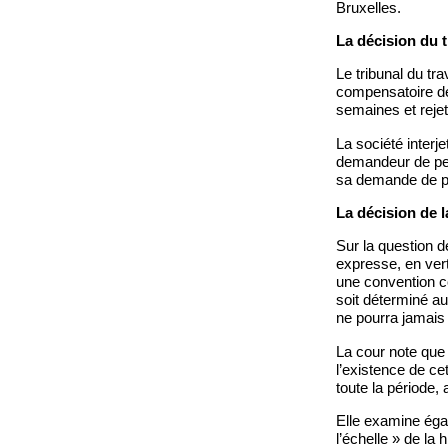
Bruxelles.
La décision du t
Le tribunal du tra
compensatoire de
semaines et rejet
La société interje
demandeur de perc
sa demande de pa
La décision de l
Sur la question d
expresse, en vertu
une convention col
soit déterminé aut
ne pourra jamais 
La cour note que 
l’existence de ce
toute la période
Elle examine égal
l’échelle » de la