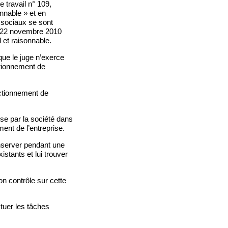
 travail n° 109,
nnable » et en
es sociaux se sont
u 22 novembre 2010
 et raisonnable.
que le juge n’exerce
ctionnement de
onctionnement de
ise par la société dans
ent de l’entreprise.
conserver pendant une
stants et lui trouver
on contrôle sur cette
tuer les tâches