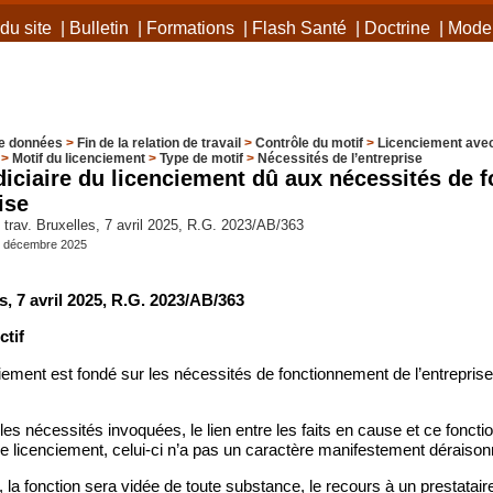
du site
|
Bulletin
|
Formations
|
Flash Santé
|
Doctrine
|
Mode 
e données
>
Fin de la relation de travail
>
Contrôle du motif
>
Licenciement avec
>
Motif du licenciement
>
Type de motif
>
Nécessités de l’entreprise
diciaire du licenciement dû aux nécessités de 
ise
trav. Bruxelles, 7 avril 2025, R.G. 2023/AB/363
1er décembre 2025
es, 7 avril 2025, R.G. 2023/AB/363
tif
iement est fondé sur les nécessités de fonctionnement de l’entreprise, 
 les nécessités invoquées, le lien entre les faits en cause et ce foncti
le licenciement, celui-ci n’a pas un caractère manifestement déraison
 la fonction sera vidée de toute substance, le recours à un prestatai