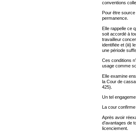
conventions colle
Pour être source d
permanence.
Elle rappelle ce q
soit accordé à tou
travailleur concer
identifiée et (iii
une période suff
Ces conditions n’
usage comme sou
Elle examine ensu
la Cour de cassa
425).
Un tel engagemen
La cour confirme 
Après avoir réexa
d’avantages de to
licenciement.