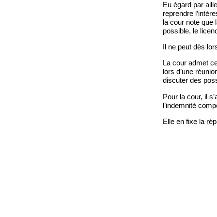
Eu égard par aill
reprendre l’intér
la cour note que 
possible, le lice
Il ne peut dès lo
La cour admet cep
lors d’une réunion
discuter des poss
Pour la cour, il 
l’indemnité comp
Elle en fixe la r