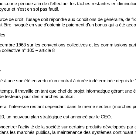
ne courte période afin de d’effectuer les tâches restantes en diminuti
yeur et n’est en soi pas fautif.
rce de droit, l’usage doit répondre aux conditions de généralité, de f
eut être invoqué en vue d’obtenir le paiement d’un bonus qui a été acc
les
cembre 1968 sur les conventions collectives et les commissions parita
collective n° 109 – article 8
e
é à une société en vertu d’un contrat à durée indéterminée depuis le 
emps, il travaille en tant que chef de projet informatique gérant une 
de testeurs pour des marchés publics.
uera, l’intéressé restant cependant dans le même secteur (marchés pu
20, un nouveau plan stratégique est annoncé par le CEO.
centrer l’activité de la société sur certains produits développés par el
 dans les marchés publics, la maintenance des systèmes continuant 