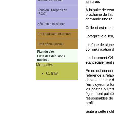
Maladie / Invalidité
assurée.
À la suite de cet
Pension / Prépension
(RCC)
prochaine de l’act
demande une réu
Sécurité d’existence
Celle-ci est repor
Droit judiciaire et preuve
Lorsqu’elle a lie
Droit pénal (social)
Il refuse de sign
communication de
Plan du site
Liste des décisions
Le document C4 me
publiées
étant également p
Mots-clés
En ce qui concern
C. trav.
référence à l’él
dans le secteur d
l’employeur, la f
les postes ouvert
également pointées
responsables de d
profil.
Suite à cette noti