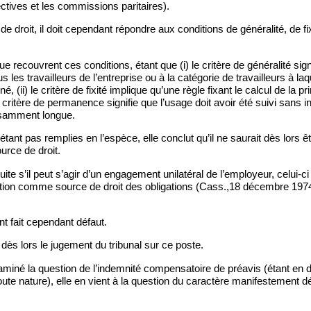
ctives et les commissions paritaires).
e droit, il doit cependant répondre aux conditions de généralité, de fix
ue recouvrent ces conditions, étant que (i) le critère de généralité sig
s les travailleurs de l’entreprise ou à la catégorie de travailleurs à laq
né, (ii) le critère de fixité implique qu’une règle fixant le calcul de la p
) le critère de permanence signifie que l’usage doit avoir été suivi sans 
isamment longue.
étant pas remplies en l’espèce, elle conclut qu’il ne saurait dès lors ê
rce de droit.
ite s’il peut s’agir d’un engagement unilatéral de l’employeur, celui-c
tion comme source de droit des obligations (Cass.,18 décembre 1974,
t fait cependant défaut.
dès lors le jugement du tribunal sur ce poste.
miné la question de l’indemnité compensatoire de préavis (étant en d
ute nature), elle en vient à la question du caractère manifestement d