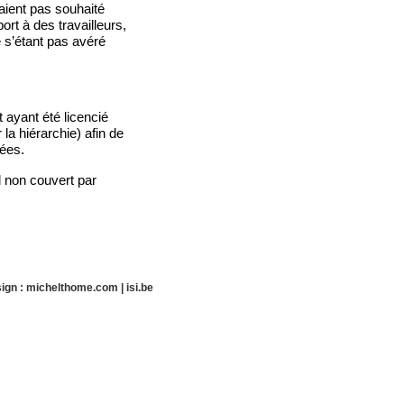
aient pas souhaité
rt à des travailleurs,
e s’étant pas avéré
 ayant été licencié
 la hiérarchie) afin de
cées.
l non couvert par
ign :
michelthome.com
|
isi.be