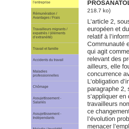
PROSANATOLI
l’entreprise
218.7 ko)
Rémunération /
Avantages / Frais
L’article 2, so
européen et du
Travailleurs migrants /
expatriés / (éléments
relatif à l’info
d’extranéité)
Communauté eur
Travail et famille
qui agit comme 
relevant des pr
Accidents du travail
ailleurs, elle 
Maladies
concurrence av
professionnelles
L’obligation d’i
Chômage
paragraphe 2, 
s’appliquer en
Assujettissement -
travailleurs 
Salariés
ce changement n
Assujettissement -
l’évolution pro
Indépendants
menacer l’emplo