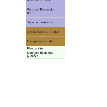
Maladie / Invalidité
Pension / Prépension
(RCC)
Sécurité d’existence
Droit judiciaire et preuve
Droit pénal (social)
Plan du site
Liste des décisions
publiées