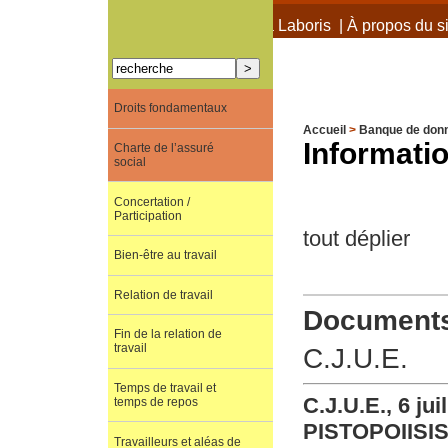
À propos de Terra Laboris
|
À propos du si
Droits fondamentaux
Accueil
>
Banque de don
Informatio
Charte de l’assuré
social
Concertation /
Participation
tout déplier
Bien-être au travail
Relation de travail
Documents 
Fin de la relation de
travail
C.J.U.E.
Temps de travail et
C.J.U.E., 6 j
temps de repos
PISTOPOIIS
Travailleurs et aléas de