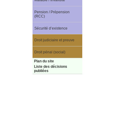
Maladie / Invalidité
Pension / Prépension
(RCC)
Sécurité d’existence
Droit judiciaire et preuve
Droit pénal (social)
Plan du site
Liste des décisions
publiées