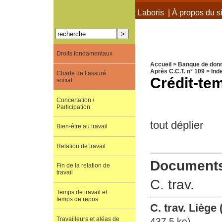
À propos de Terra Laboris
|
À propos du si
Droits fondamentaux
Accueil
>
Banque de don
Après C.C.T. n° 109
>
Ind
Charte de l’assuré
Crédit-te
social
Concertation /
Participation
tout déplier
Bien-être au travail
Relation de travail
Documents 
Fin de la relation de
travail
C. trav.
Temps de travail et
temps de repos
C. trav. Liège
Travailleurs et aléas de
437.5 ko)