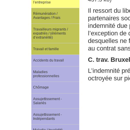
l’entreprise
Il ressort du li
Rémunération /
partenaires so
Avantages / Frais
indemnité due p
Travailleurs migrants /
l’exception de
expatriés / (éléments
d’extranéité)
desquelles ne f
au contrat san
Travail et famille
C. trav. Bruxe
Accidents du travail
L’indemnité pr
Maladies
professionnelles
octroyée sur p
Chômage
Assujettissement -
Salariés
Assujettissement -
Indépendants