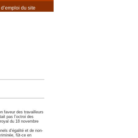
d’emploi du site
n faveur des travailleurs
ait pas l’octroi des
té royal du 18 novembre
nnels d’égalité et de non-
criminée, fût-ce en