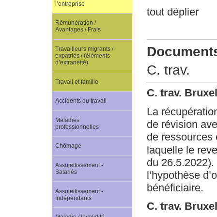
l’entreprise
tout déplier
Rémunération /
Avantages / Frais
Documents 
Travailleurs migrants /
expatriés / (éléments
d’extranéité)
C. trav.
Travail et famille
C. trav. Bruxe
Accidents du travail
La récupération
Maladies
de révision avec
professionnelles
de ressources e
Chômage
laquelle le reve
du 26.5.2022). 
Assujettissement -
Salariés
l’hypothèse d’
bénéficiaire.
Assujettissement -
Indépendants
C. trav. Bruxe