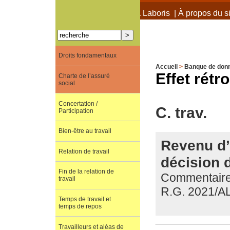
À propos de Terra Laboris
|
À propos du si
Droits fondamentaux
Accueil
>
Banque de don
Effet rétro
Charte de l’assuré
social
Concertation /
C. trav.
Participation
Bien-être au travail
Revenu d’i
Relation de travail
décision 
Fin de la relation de
Commentaire 
travail
R.G. 2021/A
Temps de travail et
temps de repos
Travailleurs et aléas de