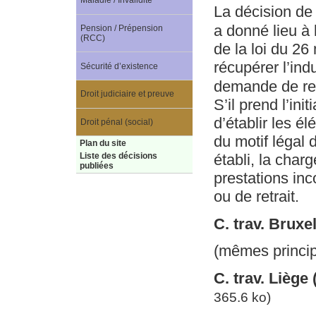
Maladie / Invalidité
La décision de 
a donné lieu à 
Pension / Prépension
(RCC)
de la loi du 26
récupérer l’ind
Sécurité d’existence
demande de reno
Droit judiciaire et preuve
S’il prend l’ini
d’établir les é
Droit pénal (social)
du motif légal 
Plan du site
établi, la char
Liste des décisions
publiées
prestations inc
ou de retrait.
C. trav. Bruxe
(mêmes princip
C. trav. Liège
365.6 ko)