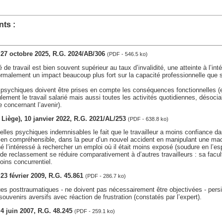
ts :
, 27 octobre 2025, R.G. 2024/AB/306
(PDF - 546.5 ko)
 de travail est bien souvent supérieur au taux d’invalidité, une atteinte à l’int
malement un impact beaucoup plus fort sur la capacité professionnelle que su
psychiques doivent être prises en compte les conséquences fonctionnelles (en
ement le travail salarié mais aussi toutes les activités quotidiennes, désocial
e concernant l’avenir).
v. Liège), 10 janvier 2022, R.G. 2021/AL/253
(PDF - 638.8 ko)
lles psychiques indemnisables le fait que le travailleur a moins confiance d
 bien compréhensible, dans la peur d’un nouvel accident en manipulant une ma
 l’intéressé à rechercher un emploi où il était moins exposé (soudure en l’espè
 de reclassement se réduire comparativement à d’autres travailleurs : sa facul
oins concurrentiel.
, 23 février 2009, R.G. 45.861
(PDF - 286.7 ko)
es posttraumatiques - ne doivent pas nécessairement être objectivées - pers
souvenirs aversifs avec réaction de frustration (constatés par l’expert).
, 4 juin 2007, R.G. 48.245
(PDF - 259.1 ko)