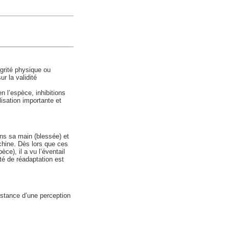
égrité physique ou
r la validité
 l’espèce, inhibitions
isation importante et
ans sa main (blessée) et
chine. Dès lors que ces
ce), il a vu l’éventail
té de réadaptation est
istance d’une perception