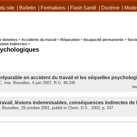
du site
|
Bulletin
|
Formations
|
Flash Santé
|
Doctrine
|
Mode 
e données
>
Accidents du travail
>
Réparation
>
Incapacité permanente
>
Secte
sions indirectes
>
sychologiques
parable en accident du travail et les séquelles psycholog
 trav. Bruxelles, 4 juin 2007, R.G. 48.245
Mis
ravail, lésions indemnisables, conséquences indirectes de 
. Bruxelles, 29 octobre 2001, publié in Chron. D.S., 2003, p. 337