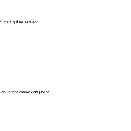
ci mais qui ne seraient
ign :
michelthome.com
|
isi.be