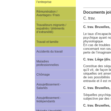
l’entreprise
Rémunération /
Documents join
Avantages / Frais
C. trav.
Travailleurs migrants /
C. trav. Bruxelles
expatriés / (éléments
d’extranéité)
Le taux d’incapacité
psychique ayant nor
physiologique.
Travail et famille
En cas de troubles 
concernant non seul
Accidents du travail
perte de l’imaginair
C. trav. Liège (di
Maladies
professionnelles
Constitue des séque
qu’il vit, de façon
séquelles ont amené
Chômage
de ses possibilités
entravée et il est m
Assujettissement -
C. trav. Bruxelles
Salariés
Séquelles psychiqu
Assujettissement -
subjective par des 
Indépendants
C. trav. Bruxelles