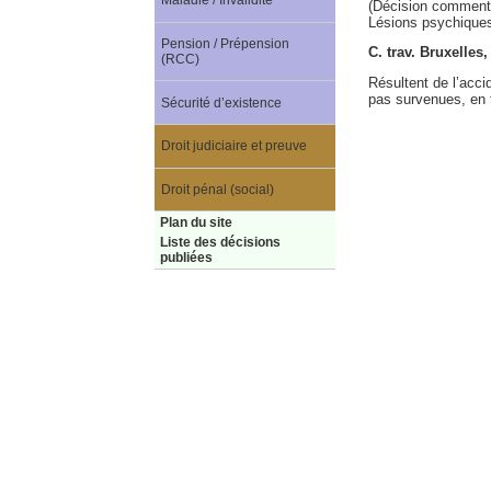
Maladie / Invalidité
(Décision comment
Lésions psychiques
Pension / Prépension
C. trav. Bruxelle
(RCC)
Résultent de l’acci
pas survenues, en t
Sécurité d’existence
Droit judiciaire et preuve
Droit pénal (social)
Plan du site
Liste des décisions
publiées