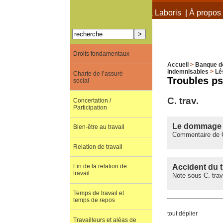
À propos de Terra Laboris
|
À propos 
Droits fondamentaux
Accueil
>
Banque d
indemnisables
>
Lé
Charte de l’assuré
Troubles p
social
C. trav.
Concertation /
Participation
Le dommage ré
Bien-être au travail
Commentaire de C.
Relation de travail
Accident du t
Fin de la relation de
travail
Note sous C. trav
Temps de travail et
temps de repos
tout déplier
Travailleurs et aléas de