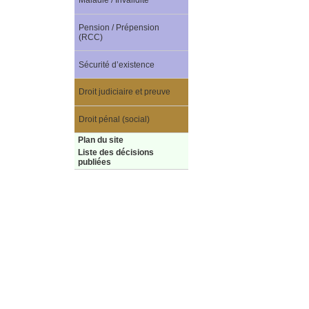
Maladie / Invalidité
Pension / Prépension
(RCC)
Sécurité d’existence
Droit judiciaire et preuve
Droit pénal (social)
Plan du site
Liste des décisions
publiées