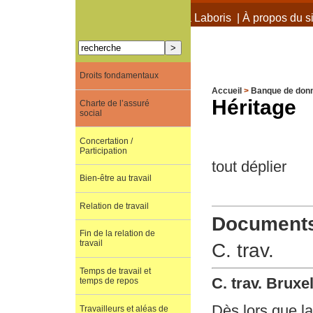
À propos de Terra Laboris
|
À propos du si
Droits fondamentaux
Accueil
>
Banque de don
Héritage
Charte de l’assuré
social
Concertation /
Participation
tout déplier
Bien-être au travail
Relation de travail
Documents 
Fin de la relation de
travail
C. trav.
Temps de travail et
C. trav. Bruxe
temps de repos
Dès lors que la
Travailleurs et aléas de