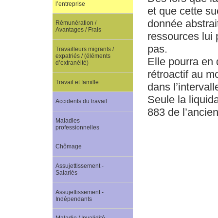
l’entreprise
et que cette s
donnée abstrait
Rémunération /
Avantages / Frais
ressources lui 
pas.
Travailleurs migrants /
expatriés / (éléments
Elle pourra en d
d’extranéité)
rétroactif au 
Travail et famille
dans l’interval
Seule la liquida
Accidents du travail
883 de l’ancien
Maladies
professionnelles
Chômage
Assujettissement -
Salariés
Assujettissement -
Indépendants