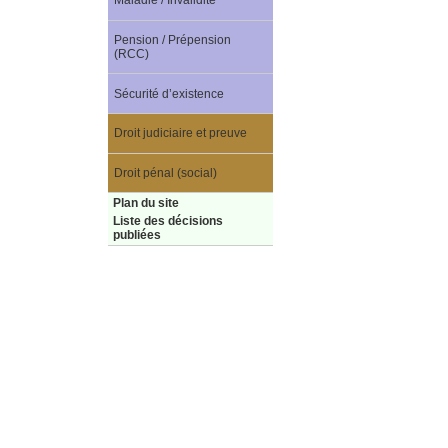
Maladie / Invalidité
Pension / Prépension
(RCC)
Sécurité d’existence
Droit judiciaire et preuve
Droit pénal (social)
Plan du site
Liste des décisions
publiées