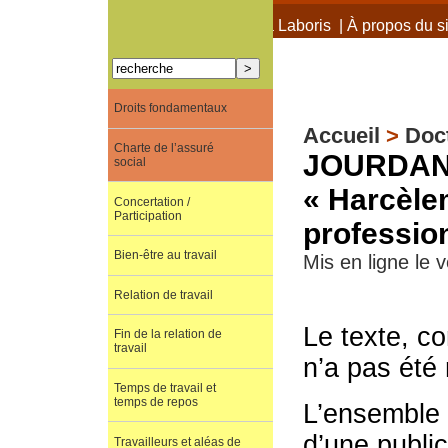
À propos de Terra Laboris
|
À propos du si
Droits fondamentaux
Accueil
>
Doc
Charte de l’assuré
JOURDAN 
social
« Harcèlem
Concertation /
Participation
professio
Bien-être au travail
Mis en ligne le
Relation de travail
Le texte, co
Fin de la relation de
travail
n’a pas été 
Temps de travail et
temps de repos
L’ensemble d
d’une public
Travailleurs et aléas de