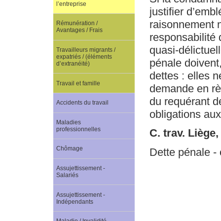
l’entreprise
justifier d’emb
raisonnement ne
Rémunération /
Avantages / Frais
responsabilité 
quasi-délictue
Travailleurs migrants /
expatriés / (éléments
pénale doivent,
d’extranéité)
dettes : elles 
Travail et famille
demande en règl
du requérant d
Accidents du travail
obligations aux
Maladies
professionnelles
C. trav. Liège
Chômage
Dette pénale - 
Assujettissement -
Salariés
Assujettissement -
Indépendants