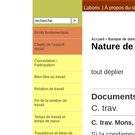
À propos de Terra Laboris
|
À propos du si
Droits fondamentaux
Accueil
>
Banque de don
Nature de 
Charte de l’assuré
social
Concertation /
Participation
tout déplier
Bien-être au travail
Relation de travail
Documents 
Fin de la relation de
travail
C. trav.
Temps de travail et
C. trav. Mons,
temps de repos
Si la condamnat
Travailleurs et aléas de