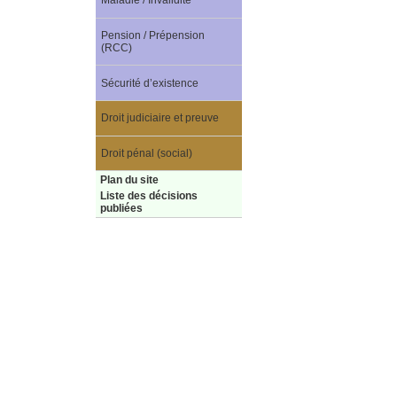
Maladie / Invalidité
Pension / Prépension
(RCC)
Sécurité d’existence
Droit judiciaire et preuve
Droit pénal (social)
Plan du site
Liste des décisions
publiées