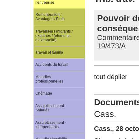
l’entreprise
Rémunération /
Pouvoir d
Avantages / Frais
conséque
Travailleurs migrants /
Commentaire d
expatriés / (éléments
d’extranéité)
19/473/A
Travail et famille
Accidents du travail
tout déplier
Maladies
professionnelles
Chômage
Documents 
Assujettissement -
Salariés
Cass.
Assujettissement -
Indépendants
Cass., 28 oct