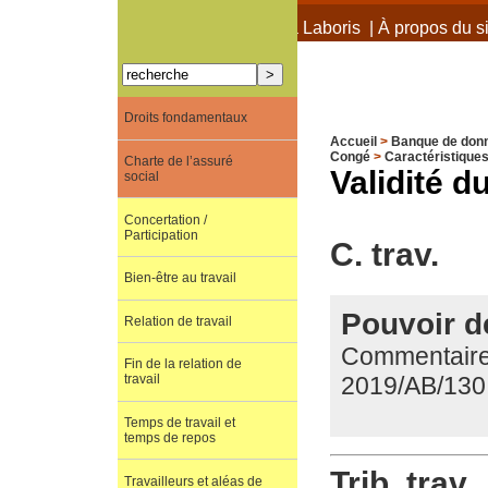
À propos de Terra Laboris
|
À propos du si
Droits fondamentaux
Accueil
>
Banque de don
Congé
>
Caractéristique
Charte de l’assuré
Validité 
social
Concertation /
Participation
C. trav.
Bien-être au travail
Pouvoir d
Relation de travail
Commentaire d
Fin de la relation de
2019/AB/130
travail
Temps de travail et
temps de repos
Trib. trav.
Travailleurs et aléas de