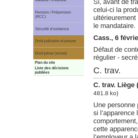
Si, avant de tra
Maladie / Invalidité
celui-ci la prod
Pension / Prépension
ultérieurement
(RCC)
le mandataire.
Sécurité d’existence
Cass., 6 févri
Droit judiciaire et preuve
Défaut de cont
Droit pénal (social)
régulier - secré
Plan du site
C. trav.
Liste des décisions
publiées
C. trav. Liège
481.8 ko)
Une personne p
si l’apparence l
comportement, 
cette apparenc
l’employeur a 