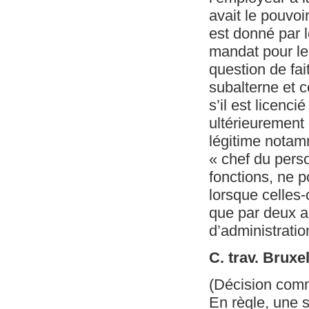
avait le pouvoi
est donné par l
mandat pour le 
question de fait
subalterne et c
s’il est licenc
ultérieurement
légitime notam
« chef du perso
fonctions, ne p
lorsque celles-
que par deux a
d’administratio
C. trav. Bruxe
(Décision com
En règle, une 