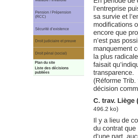
En période de c
Maladie / Invalidité
l’entreprise pu
Pension / Prépension
sa survie et l
(RCC)
modifications 
Sécurité d’existence
encore que proj
n’est pas possi
Droit judiciaire et preuve
manquement cont
Droit pénal (social)
la plus radicale
Plan du site
faisait qu’indi
Liste des décisions
transparence.
publiées
(Réforme Trib. 
décision comme
C. trav. Liège
496.2 ko)
Il y a lieu de 
du contrat que 
d’une part, au