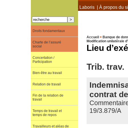
À propos de Terra Laboris
|
À propos du si
Droits fondamentaux
Accueil
>
Banque de don
Modification unilatérale d
Charte de l’assuré
Lieu d’ex
social
Concertation /
Participation
Trib. trav.
Bien-être au travail
Indemnisat
Relation de travail
contrat de
Fin de la relation de
travail
Commentaire d
19/3.879/A
Temps de travail et
temps de repos
Travailleurs et aléas de