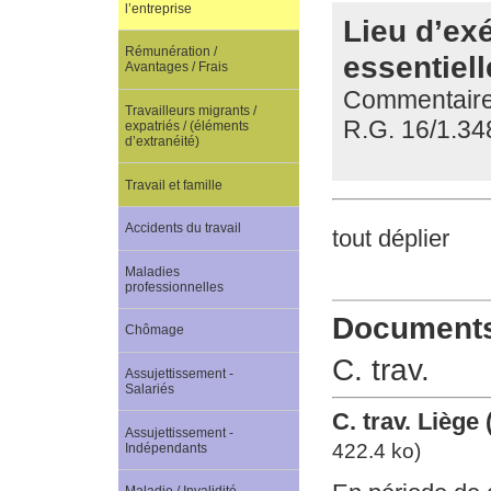
l’entreprise
Lieu d’exé
Rémunération /
essentiell
Avantages / Frais
Commentaire d
Travailleurs migrants /
R.G. 16/1.34
expatriés / (éléments
d’extranéité)
Travail et famille
Accidents du travail
tout déplier
Maladies
professionnelles
Documents 
Chômage
C. trav.
Assujettissement -
Salariés
C. trav. Liège
Assujettissement -
422.4 ko)
Indépendants