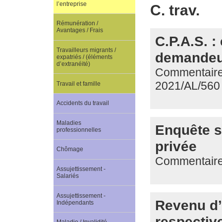
l’entreprise
C. trav.
Rémunération /
Avantages / Frais
C.P.A.S. 
Travailleurs migrants /
demandeur
expatriés / (éléments
d’extranéité)
Commentaire d
2021/AL/560
Travail et famille
Accidents du travail
Maladies
Enquête so
professionnelles
privée
Chômage
Commentaire 
Assujettissement -
Salariés
Assujettissement -
Revenu d’i
Indépendants
respectiv