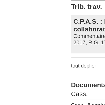
Trib. trav.
C.P.A.S. :
collabora
Commentaire d
2017, R.G. 1
tout déplier
Documents 
Cass.
Cass., 5 sept