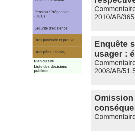
Maladie / Invalidité
Commentaire d
Pension / Prépension
2010/AB/365
(RCC)
Sécurité d’existence
Droit judiciaire et preuve
Enquête s
usager : 
Droit pénal (social)
Commentaire d
Plan du site
Liste des décisions
2008/AB/51.
publiées
Omission 
conséque
Commentaire 