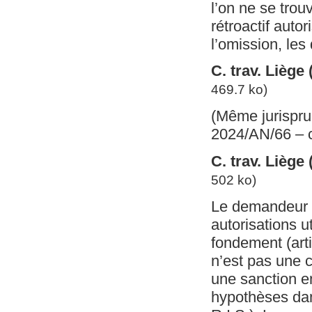
l’on ne se trou
rétroactif autor
l’omission, les
C. trav. Liège
469.7 ko)
(Même jurisprud
2024/AN/66 – c
C. trav. Liège
502 ko)
Le demandeur d
autorisations u
fondement (arti
n’est pas une c
une sanction en
hypothèses dan