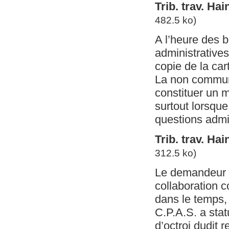
Trib. trav. Ha
482.5 ko)
A l’heure des b
administrative
copie de la car
La non communi
constituer un 
surtout lorsque 
questions admin
Trib. trav. Hai
312.5 ko)
Le demandeur d
collaboration c
dans le temps, 
C.P.A.S. a stat
d’octroi dudit 