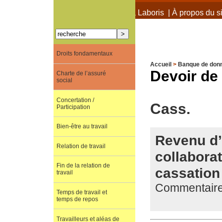
À propos de Terra Laboris
|
À propos du si
Droits fondamentaux
Accueil
>
Banque de don
Devoir de 
Charte de l’assuré
social
Concertation /
Cass.
Participation
Bien-être au travail
Revenu d’i
Relation de travail
collaborat
Fin de la relation de
cassation
travail
Commentaire 
Temps de travail et
temps de repos
Travailleurs et aléas de