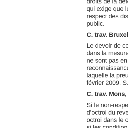
droits de la dé
qui exige que l
respect des dis
public.
C. trav. Brux
Le devoir de co
dans la mesure 
ne sont pas en
reconnaissance 
laquelle la pre
février 2009, S
C. trav. Mons
Si le non-respe
d’octroi du reve
octroi dans le 
si les conditio