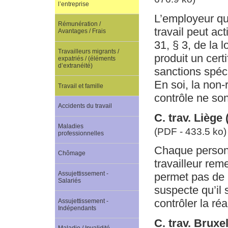
l’entreprise
L’employeur qui
Rémunération /
travail peut ac
Avantages / Frais
31, § 3, de la l
Travailleurs migrants /
produit un cer
expatriés / (éléments
d’extranéité)
sanctions spéci
En soi, la non-
Travail et famille
contrôle ne so
Accidents du travail
C. trav. Liège
Maladies
(PDF - 433.5 ko)
professionnelles
Chaque personne
Chômage
travailleur rem
Assujettissement -
permet pas de l
Salariés
suspecte qu’il s
contrôler la ré
Assujettissement -
Indépendants
C. trav. Brux