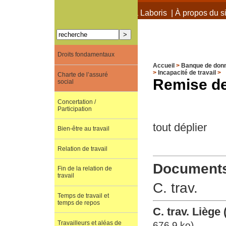
À propos de Terra Laboris
|
À propos du si
Droits fondamentaux
Accueil
>
Banque de don
>
Incapacité de travail
>
Charte de l’assuré
Remise de
social
Concertation /
Participation
tout déplier
Bien-être au travail
Relation de travail
Documents 
Fin de la relation de
travail
C. trav.
Temps de travail et
temps de repos
C. trav. Liège
Travailleurs et aléas de
676.9 ko)