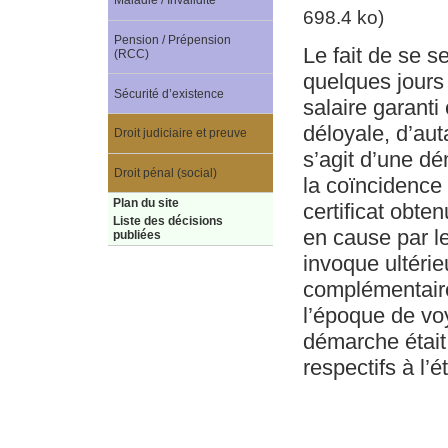
Maladie / Invalidité
698.4 ko)
Pension / Prépension
Le fait de se s
(RCC)
quelques jours
Sécurité d’existence
salaire garanti
déloyale, d’aut
Droit judiciaire et preuve
s’agit d’une d
Droit pénal (social)
la coïncidence
Plan du site
certificat obt
Liste des décisions
en cause par le
publiées
invoque ultéri
complémentaires
l’époque de voy
démarche était 
respectifs à l’é