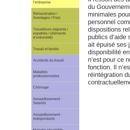
l’entreprise
du Gouvernemen
minimales pour
Rémunération /
Avantages / Frais
personnel comm
dispositions re
Travailleurs migrants /
expatriés / (éléments
publics d’aide 
d’extranéité)
ait épuisé ses 
Travail et famille
disponibilité e
n’est pour ce n
Accidents du travail
fonction. Il n’e
Maladies
réintégration du
professionnelles
contractuellem
Chômage
Assujettissement -
Salariés
Assujettissement -
Indépendants