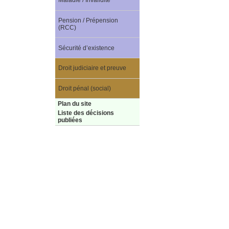
Maladie / Invalidité
Pension / Prépension
(RCC)
Sécurité d’existence
Droit judiciaire et preuve
Droit pénal (social)
Plan du site
Liste des décisions
publiées