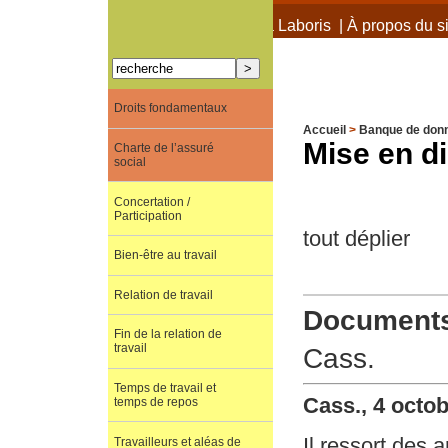
À propos de Terra Laboris
|
À propos du si
Droits fondamentaux
Accueil
>
Banque de don
Mise en di
Charte de l’assuré
social
Concertation /
Participation
tout déplier
Bien-être au travail
Relation de travail
Documents 
Fin de la relation de
travail
Cass.
Temps de travail et
Cass., 4 octo
temps de repos
Il ressort des a
Travailleurs et aléas de