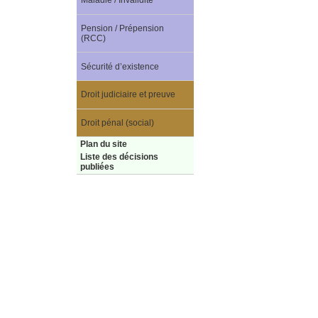
Maladie / Invalidité
Pension / Prépension
(RCC)
Sécurité d’existence
Droit judiciaire et preuve
Droit pénal (social)
Plan du site
Liste des décisions
publiées