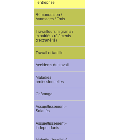
l’entreprise
Rémunération /
Avantages / Frais
Travailleurs migrants /
expatriés / (éléments
d’extranéité)
Travail et famille
Accidents du travail
Maladies
professionnelles
Chômage
Assujettissement -
Salariés
Assujettissement -
Indépendants