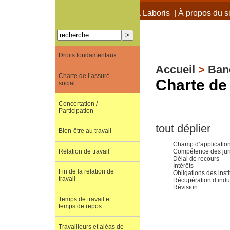
À propos de Terra Laboris
|
À propos du si
Droits fondamentaux
Accueil
>
Ban
Charte de l’assuré
Charte de 
social
Concertation /
Participation
tout déplier
Bien-être au travail
Champ d’applicatio
Compétence des jurid
Relation de travail
Délai de recours
Intérêts
Fin de la relation de
Obligations des insti
travail
Récupération d’ind
Révision
Temps de travail et
temps de repos
Travailleurs et aléas de