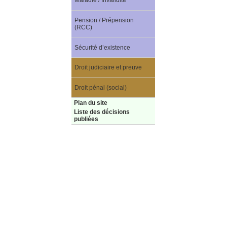
Maladie / Invalidité
Pension / Prépension
(RCC)
Sécurité d’existence
Droit judiciaire et preuve
Droit pénal (social)
Plan du site
Liste des décisions
publiées