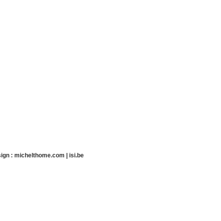
ign :
michelthome.com
|
isi.be