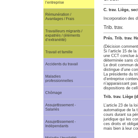
l’entreprise
C. trav. Liège, se
Rémunération /
Incorporation des d
Avantages / Frais
Trib. trav.
Travailleurs migrants /
expatriés / (éléments
Prés. Trib. trav. 
d’extranéité)
(Décision comment
Si l’article 15 de 
Travail et famille
une CCT conclue à 
déterminée sans cl
Accidents du travail
Le droit commun des
distingue d’une con
La présidente du tr
Maladies
d’entreprise conten
professionnelles
n’apparaissant pas 
dispositions de cell
Chômage
Trib. trav. Liège (
L’article 23 de la 
Assujettissement -
Salariés
automatique de la t
cours durant sa péri
juridique qui les c
Assujettissement -
ces droits et obliga
Indépendants
mais bien à leur con