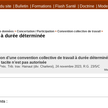
du site
|
Bulletin
|
Formations
|
Flash Santé
|
Doctrine
|
Mode 
e données
>
Concertation / Participation
>
Convention collective de travail
>
 à durée déterminée
on d’une convention collective de travail à durée détermin
tacite n’est pas autorisée
és. Trib. trav. Hainaut (div. Charleroi), 24 novembre 2023, R.G. 23/5/C
Mis
ts :