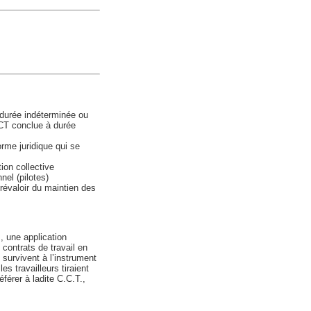
 durée indéterminée ou
CT conclue à durée
rme juridique qui se
ion collective
nel (pilotes)
révaloir du maintien des
, une application
 contrats de travail en
 survivent à l’instrument
s travailleurs tiraient
éférer à ladite C.C.T.,