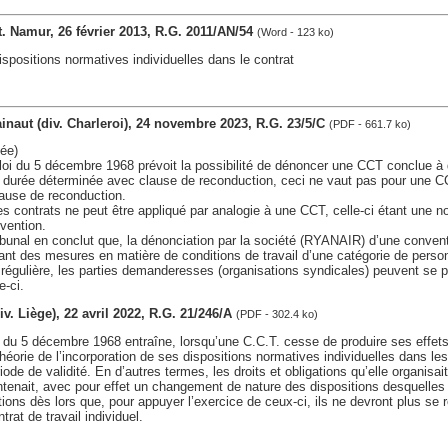
ct. Namur, 26 février 2013, R.G. 2011/AN/54
(Word - 123 ko)
ispositions normatives individuelles dans le contrat
Hainaut (div. Charleroi), 24 novembre 2023, R.G. 23/5/C
(PDF - 661.7 ko)
ée)
la loi du 5 décembre 1968 prévoit la possibilité de dénoncer une CCT conclue à
durée déterminée avec clause de reconduction, ceci ne vaut pas pour une C
ause de reconduction.
 contrats ne peut être appliqué par analogie à une CCT, celle-ci étant une no
vention.
ibunal en conclut que, la dénonciation par la société (RYANAIR) d’une convent
ant des mesures en matière de conditions de travail d’une catégorie de person
régulière, les parties demanderesses (organisations syndicales) peuvent se p
e-ci.
div. Liège), 22 avril 2022, R.G. 21/246/A
(PDF - 302.4 ko)
loi du 5 décembre 1968 entraîne, lorsqu’une C.C.T. cesse de produire ses effets
héorie de l’incorporation de ses dispositions normatives individuelles dans les
ode de validité. En d’autres termes, les droits et obligations qu’elle organisait
ontenait, avec pour effet un changement de nature des dispositions desquelles le
tions dès lors que, pour appuyer l’exercice de ceux-ci, ils ne devront plus se r
trat de travail individuel.