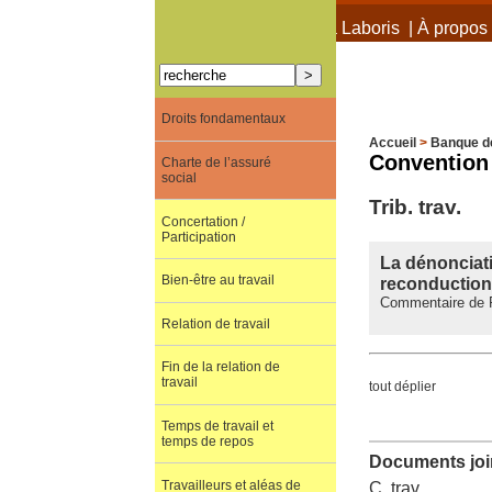
À propos de Terra Laboris
|
À propos 
Droits fondamentaux
Accueil
>
Banque d
Convention
Charte de l’assuré
social
Trib. trav.
Concertation /
Participation
La dénonciati
Bien-être au travail
reconduction 
Commentaire de Pr
Relation de travail
Fin de la relation de
travail
tout déplier
Temps de travail et
temps de repos
Documents join
Travailleurs et aléas de
C. trav.