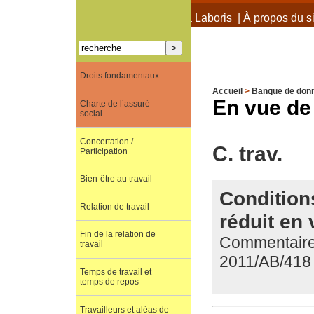
À propos de Terra Laboris
|
À propos du si
Droits fondamentaux
Accueil
>
Banque de don
En vue de 
Charte de l’assuré
social
Concertation /
C. trav.
Participation
Bien-être au travail
Condition
Relation de travail
réduit en 
Fin de la relation de
Commentaire d
travail
2011/AB/418
Temps de travail et
temps de repos
Travailleurs et aléas de