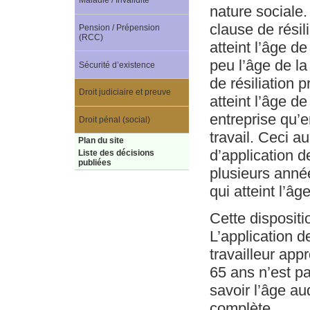
Maladie / Invalidité
nature sociale. 
clause de résil
Pension / Prépension
(RCC)
atteint l’âge d
peu l’âge de la 
Sécurité d’existence
de résiliation 
Droit judiciaire et preuve
atteint l’âge d
entreprise qu’en
Droit pénal (social)
travail. Ceci 
Plan du site
d’application d
Liste des décisions
publiées
plusieurs anné
qui atteint l’âge
Cette dispositi
L’application d
travailleur app
65 ans n’est pa
savoir l’âge auq
complète.