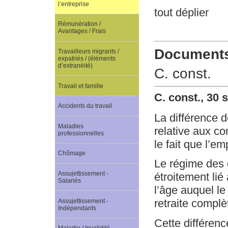
l’entreprise
tout déplier
Rémunération /
Avantages / Frais
Documents 
Travailleurs migrants /
expatriés / (éléments
d’extranéité)
C. const.
Travail et famille
C. const., 30
Accidents du travail
La différence de
Maladies
relative aux con
professionnelles
le fait que l’e
Chômage
Le régime des d
Assujettissement -
étroitement lié 
Salariés
l’âge auquel le
retraite complè
Assujettissement -
Indépendants
Cette différenc